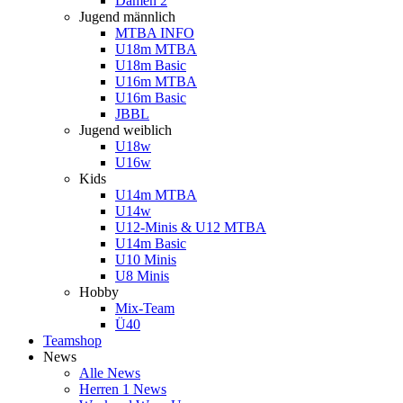
Damen 2
Jugend männlich
MTBA INFO
U18m MTBA
U18m Basic
U16m MTBA
U16m Basic
JBBL
Jugend weiblich
U18w
U16w
Kids
U14m MTBA
U14w
U12-Minis & U12 MTBA
U14m Basic
U10 Minis
U8 Minis
Hobby
Mix-Team
Ü40
Teamshop
News
Alle News
Herren 1 News