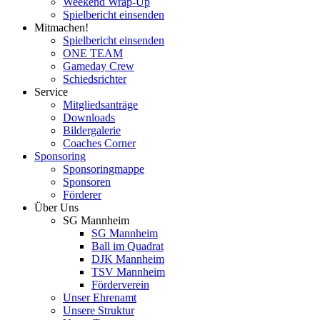
Weekend Wrap-Up
Spielbericht einsenden
Mitmachen!
Spielbericht einsenden
ONE TEAM
Gameday Crew
Schiedsrichter
Service
Mitgliedsanträge
Downloads
Bildergalerie
Coaches Corner
Sponsoring
Sponsoringmappe
Sponsoren
Förderer
Über Uns
SG Mannheim
SG Mannheim
Ball im Quadrat
DJK Mannheim
TSV Mannheim
Förderverein
Unser Ehrenamt
Unsere Struktur