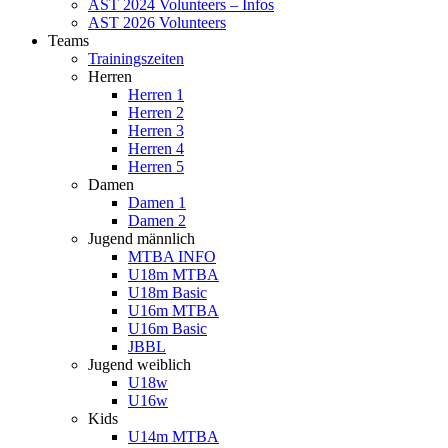
AST 2024 Volunteers – Infos
AST 2026 Volunteers
Teams
Trainingszeiten
Herren
Herren 1
Herren 2
Herren 3
Herren 4
Herren 5
Damen
Damen 1
Damen 2
Jugend männlich
MTBA INFO
U18m MTBA
U18m Basic
U16m MTBA
U16m Basic
JBBL
Jugend weiblich
U18w
U16w
Kids
U14m MTBA