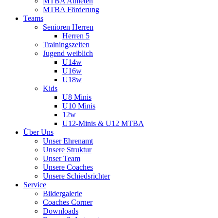
MTBA Athleten
MTBA Förderung
Teams
Senioren Herren
Herren 5
Trainingszeiten
Jugend weiblich
U14w
U16w
U18w
Kids
U8 Minis
U10 Minis
12w
U12-Minis & U12 MTBA
Über Uns
Unser Ehrenamt
Unsere Struktur
Unser Team
Unsere Coaches
Unsere Schiedsrichter
Service
Bildergalerie
Coaches Corner
Downloads