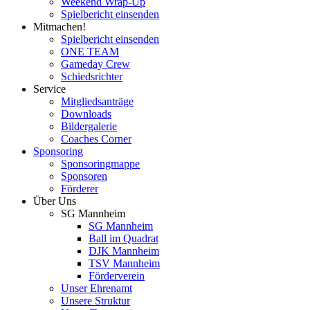
Weekend Wrap-Up
Spielbericht einsenden
Mitmachen!
Spielbericht einsenden
ONE TEAM
Gameday Crew
Schiedsrichter
Service
Mitgliedsanträge
Downloads
Bildergalerie
Coaches Corner
Sponsoring
Sponsoringmappe
Sponsoren
Förderer
Über Uns
SG Mannheim
SG Mannheim
Ball im Quadrat
DJK Mannheim
TSV Mannheim
Förderverein
Unser Ehrenamt
Unsere Struktur