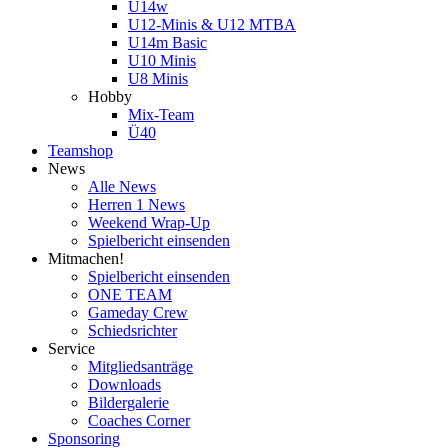
U14w
U12-Minis & U12 MTBA
U14m Basic
U10 Minis
U8 Minis
Hobby
Mix-Team
Ü40
Teamshop
News
Alle News
Herren 1 News
Weekend Wrap-Up
Spielbericht einsenden
Mitmachen!
Spielbericht einsenden
ONE TEAM
Gameday Crew
Schiedsrichter
Service
Mitgliedsanträge
Downloads
Bildergalerie
Coaches Corner
Sponsoring