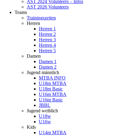
AST 2024 Volunteers – Infos
AST 2026 Volunteers
Teams
Trainingszeiten
Herren
Herren 1
Herren 2
Herren 3
Herren 4
Herren 5
Damen
Damen 1
Damen 2
Jugend männlich
MTBA INFO
U18m MTBA
U18m Basic
U16m MTBA
U16m Basic
JBBL
Jugend weiblich
U18w
U16w
Kids
U14m MTBA