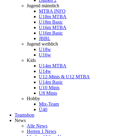
Damen 2
Jugend männlich
MTBA INFO
U18m MTBA
U18m Basic
U16m MTBA
U16m Basic
JBBL
Jugend weiblich
U18w
U16w
Kids
U14m MTBA
U14w
U12-Minis & U12 MTBA
U14m Basic
U10 Minis
U8 Minis
Hobby
Mix-Team
Ü40
Teamshop
News
Alle News
Herren 1 News