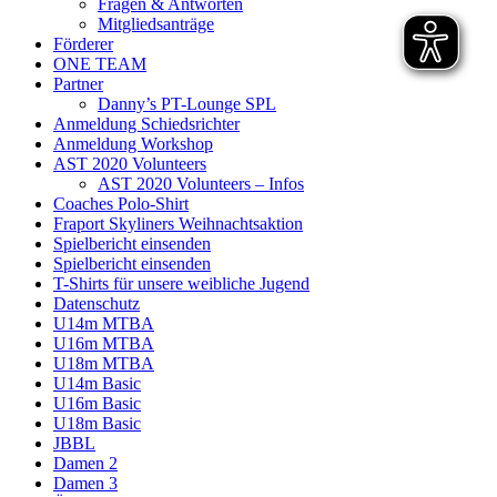
Fragen & Antworten
Mitgliedsanträge
Förderer
ONE TEAM
Partner
Danny’s PT-Lounge SPL
Anmeldung Schiedsrichter
Anmeldung Workshop
AST 2020 Volunteers
AST 2020 Volunteers – Infos
Coaches Polo-Shirt
Fraport Skyliners Weihnachtsaktion
Spielbericht einsenden
Spielbericht einsenden
T-Shirts für unsere weibliche Jugend
Datenschutz
U14m MTBA
U16m MTBA
U18m MTBA
U14m Basic
U16m Basic
U18m Basic
JBBL
Damen 2
Damen 3