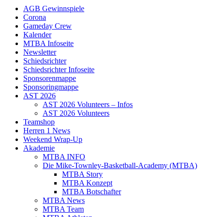
AGB Gewinnspiele
Corona
Gameday Crew
Kalender
MTBA Infoseite
Newsletter
Schiedsrichter
Schiedsrichter Infoseite
Sponsorenmappe
Sponsoringmappe
AST 2026
AST 2026 Volunteers – Infos
AST 2026 Volunteers
Teamshop
Herren 1 News
Weekend Wrap-Up
Akademie
MTBA INFO
Die Mike-Townley-Basketball-Academy (MTBA)
MTBA Story
MTBA Konzept
MTBA Botschafter
MTBA News
MTBA Team