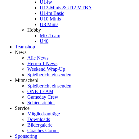
U14w
U12-Minis & U12 MTBA
U14m Basic
U10 Minis
U8 Minis
Hobby
Mix-Team
Ü40
Teamshop
News
Alle News
Herren 1 News
Weekend Wrap-Up
Spielbericht einsenden
Mitmachen!
Spielbericht einsenden
ONE TEAM
Gameday Crew
Schiedsrichter
Service
Mitgliedsanträge
Downloads
Bildergalerie
Coaches Corner
Sponsoring