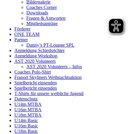
Bildergalerie
Coaches Corner
Downloads
Fragen & Antworten
Mitgliedsanträge
Förderer
ONE TEAM
Partner
Danny’s PT-Lounge SPL
Anmeldung Schiedsrichter
Anmeldung Workshop
AST 2020 Volunteers
AST 2020 Volunteers – Infos
Coaches Polo-Shirt
Fraport Skyliners Weihnachtsaktion
Spielbericht einsenden
Spielbericht einsenden
T-Shirts für unsere weibliche Jugend
Datenschutz
U14m MTBA
U16m MTBA
U18m MTBA
U14m Basic
U16m Basic
U18m Basic