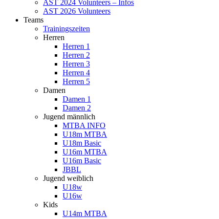
AST 2024 Volunteers – Infos
AST 2026 Volunteers
Teams
Trainingszeiten
Herren
Herren 1
Herren 2
Herren 3
Herren 4
Herren 5
Damen
Damen 1
Damen 2
Jugend männlich
MTBA INFO
U18m MTBA
U18m Basic
U16m MTBA
U16m Basic
JBBL
Jugend weiblich
U18w
U16w
Kids
U14m MTBA