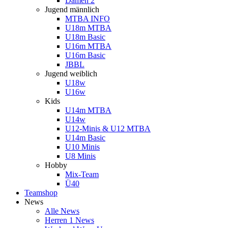
Damen 2
Jugend männlich
MTBA INFO
U18m MTBA
U18m Basic
U16m MTBA
U16m Basic
JBBL
Jugend weiblich
U18w
U16w
Kids
U14m MTBA
U14w
U12-Minis & U12 MTBA
U14m Basic
U10 Minis
U8 Minis
Hobby
Mix-Team
Ü40
Teamshop
News
Alle News
Herren 1 News