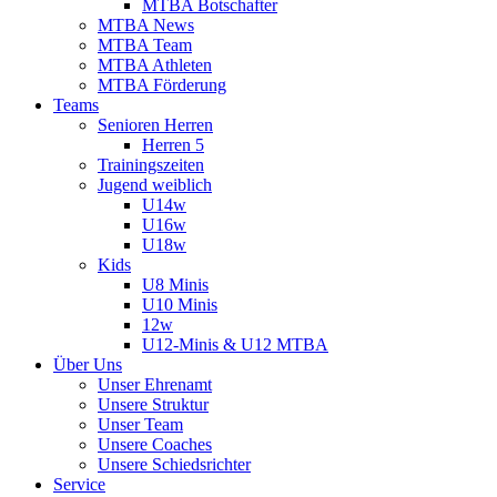
MTBA Botschafter
MTBA News
MTBA Team
MTBA Athleten
MTBA Förderung
Teams
Senioren Herren
Herren 5
Trainingszeiten
Jugend weiblich
U14w
U16w
U18w
Kids
U8 Minis
U10 Minis
12w
U12-Minis & U12 MTBA
Über Uns
Unser Ehrenamt
Unsere Struktur
Unser Team
Unsere Coaches
Unsere Schiedsrichter
Service