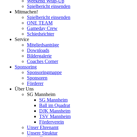
Weekend Wrap-Up
Spielbericht einsenden
Mitmachen!
Spielbericht einsenden
ONE TEAM
Gameday Crew
Schiedsrichter
Service
Mitgliedsanträge
Downloads
Bildergalerie
Coaches Corner
Sponsoring
Sponsoringmappe
Sponsoren
Förderer
Über Uns
SG Mannheim
SG Mannheim
Ball im Quadrat
DJK Mannheim
TSV Mannheim
Förderverein
Unser Ehrenamt
Unsere Struktur