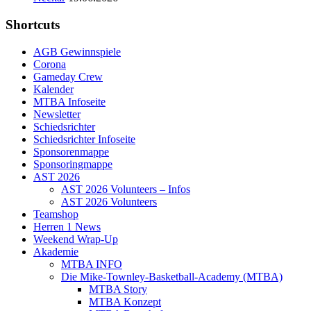
Shortcuts
AGB Gewinnspiele
Corona
Gameday Crew
Kalender
MTBA Infoseite
Newsletter
Schiedsrichter
Schiedsrichter Infoseite
Sponsorenmappe
Sponsoringmappe
AST 2026
AST 2026 Volunteers – Infos
AST 2026 Volunteers
Teamshop
Herren 1 News
Weekend Wrap-Up
Akademie
MTBA INFO
Die Mike-Townley-Basketball-Academy (MTBA)
MTBA Story
MTBA Konzept