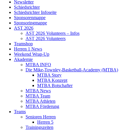
Newsletter
Schiedsrichter
Schiedsrichter Infoseite
Sponsorenmappe
Sponsoringmappe
AST 2026
AST 2026 Volunteers – Infos
AST 2026 Volunteers
Teamshop
Herren 1 News
Weekend Wrap-Up
Akademie
MTBA INFO
Die Mike-Townley-Basketball-Academy (MTBA)
MTBA Story
MTBA Konzept
MTBA Botschafter
MTBA News
MTBA Team
MTBA Athleten
MTBA Förderung
Teams
Senioren Herren
Herren 5
Trainingszeiten