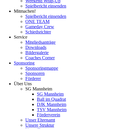
Weekend Wrap-Up
Spielbericht einsenden
Mitmachen!
Spielbericht einsenden
ONE TEAM
Gameday Crew
Schiedsrichter
Service
Mitgliedsanträge
Downloads
Bildergalerie
Coaches Corner
Sponsoring
Sponsoringmappe
Sponsoren
Förderer
Über Uns
SG Mannheim
SG Mannheim
Ball im Quadrat
DJK Mannheim
TSV Mannheim
Förderverein
Unser Ehrenamt
Unsere Struktur