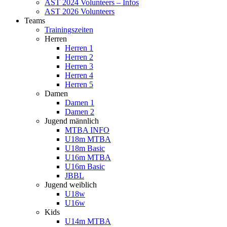
AST 2024 Volunteers – Infos
AST 2026 Volunteers
Teams
Trainingszeiten
Herren
Herren 1
Herren 2
Herren 3
Herren 4
Herren 5
Damen
Damen 1
Damen 2
Jugend männlich
MTBA INFO
U18m MTBA
U18m Basic
U16m MTBA
U16m Basic
JBBL
Jugend weiblich
U18w
U16w
Kids
U14m MTBA