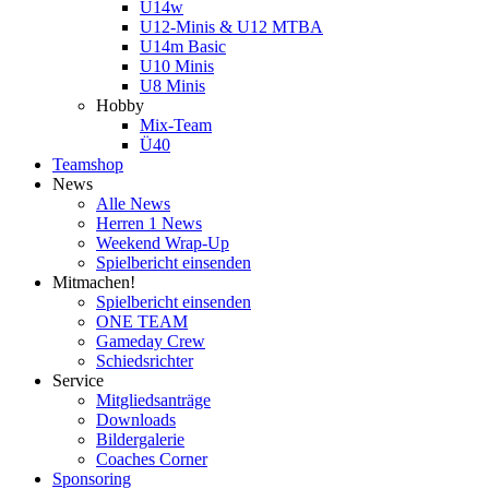
U14w
U12-Minis & U12 MTBA
U14m Basic
U10 Minis
U8 Minis
Hobby
Mix-Team
Ü40
Teamshop
News
Alle News
Herren 1 News
Weekend Wrap-Up
Spielbericht einsenden
Mitmachen!
Spielbericht einsenden
ONE TEAM
Gameday Crew
Schiedsrichter
Service
Mitgliedsanträge
Downloads
Bildergalerie
Coaches Corner
Sponsoring