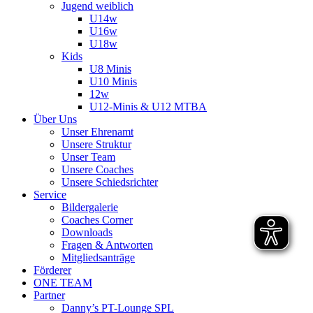
Jugend weiblich
U14w
U16w
U18w
Kids
U8 Minis
U10 Minis
12w
U12-Minis & U12 MTBA
Über Uns
Unser Ehrenamt
Unsere Struktur
Unser Team
Unsere Coaches
Unsere Schiedsrichter
Service
Bildergalerie
Coaches Corner
Downloads
Fragen & Antworten
Mitgliedsanträge
Förderer
ONE TEAM
Partner
Danny’s PT-Lounge SPL