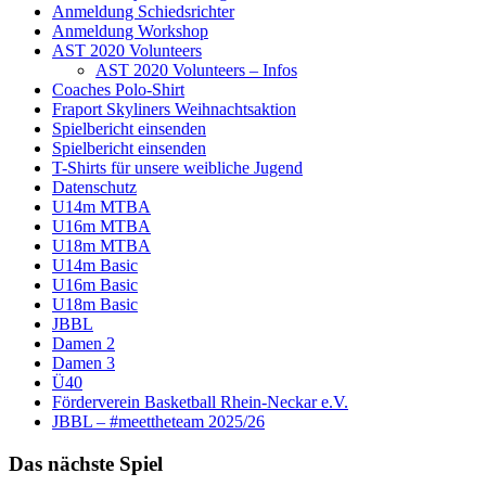
Anmeldung Schiedsrichter
Anmeldung Workshop
AST 2020 Volunteers
AST 2020 Volunteers – Infos
Coaches Polo-Shirt
Fraport Skyliners Weihnachtsaktion
Spielbericht einsenden
Spielbericht einsenden
T-Shirts für unsere weibliche Jugend
Datenschutz
U14m MTBA
U16m MTBA
U18m MTBA
U14m Basic
U16m Basic
U18m Basic
JBBL
Damen 2
Damen 3
Ü40
Förderverein Basketball Rhein-Neckar e.V.
JBBL – #meettheteam 2025/26
Das nächste Spiel