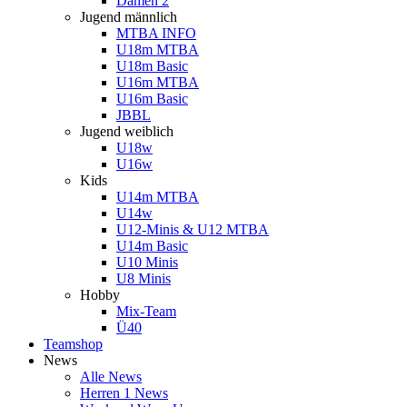
Damen 2
Jugend männlich
MTBA INFO
U18m MTBA
U18m Basic
U16m MTBA
U16m Basic
JBBL
Jugend weiblich
U18w
U16w
Kids
U14m MTBA
U14w
U12-Minis & U12 MTBA
U14m Basic
U10 Minis
U8 Minis
Hobby
Mix-Team
Ü40
Teamshop
News
Alle News
Herren 1 News