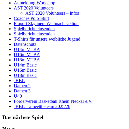
Anmeldung Workshop
AST 2020 Volunteers
AST 2020 Volunteers – Infos
Coaches Polo-Shirt
Fraport Skyliners Weihnachtsaktion
Spielbericht einsenden
Spielbericht einsenden
T-Shirts für unsere weibliche Jugend
Datenschutz
U14m MTBA
U16m MTBA
U18m MTBA
U14m Basic
U16m Basic
U18m Basic
JBBL
Damen 2
Damen 3
Ü40
Förderverein Basketball Rhein-Neckar e.V.
JBBL – #meettheteam 2025/26
Das nächste Spiel