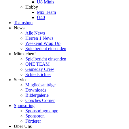
U8 Minis
Hobby
Mix-Team
Ü40
Teamshop
News
Alle News
Herren 1 News
Weekend Wrap-Up
Spielbericht einsenden
Mitmachen!
Spielbericht einsenden
ONE TEAM
Gameday Crew
Schiedsrichter
Service
Mitgliedsanträge
Downloads
Bildergalerie
Coaches Corner
Sponsoring
Sponsoringmappe
Sponsoren
Förderer
Über Uns