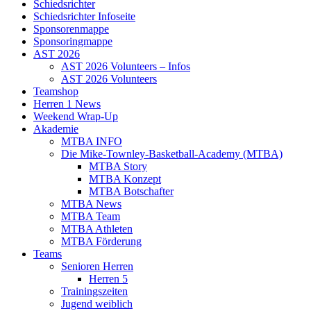
Schiedsrichter
Schiedsrichter Infoseite
Sponsorenmappe
Sponsoringmappe
AST 2026
AST 2026 Volunteers – Infos
AST 2026 Volunteers
Teamshop
Herren 1 News
Weekend Wrap-Up
Akademie
MTBA INFO
Die Mike-Townley-Basketball-Academy (MTBA)
MTBA Story
MTBA Konzept
MTBA Botschafter
MTBA News
MTBA Team
MTBA Athleten
MTBA Förderung
Teams
Senioren Herren
Herren 5
Trainingszeiten
Jugend weiblich