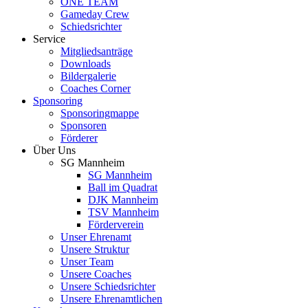
ONE TEAM
Gameday Crew
Schiedsrichter
Service
Mitgliedsanträge
Downloads
Bildergalerie
Coaches Corner
Sponsoring
Sponsoringmappe
Sponsoren
Förderer
Über Uns
SG Mannheim
SG Mannheim
Ball im Quadrat
DJK Mannheim
TSV Mannheim
Förderverein
Unser Ehrenamt
Unsere Struktur
Unser Team
Unsere Coaches
Unsere Schiedsrichter
Unsere Ehrenamtlichen