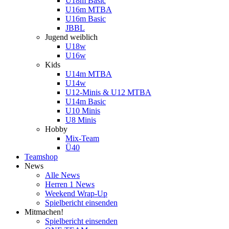
U18m Basic
U16m MTBA
U16m Basic
JBBL
Jugend weiblich
U18w
U16w
Kids
U14m MTBA
U14w
U12-Minis & U12 MTBA
U14m Basic
U10 Minis
U8 Minis
Hobby
Mix-Team
Ü40
Teamshop
News
Alle News
Herren 1 News
Weekend Wrap-Up
Spielbericht einsenden
Mitmachen!
Spielbericht einsenden