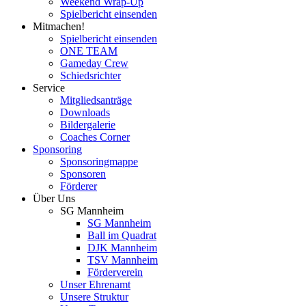
Weekend Wrap-Up
Spielbericht einsenden
Mitmachen!
Spielbericht einsenden
ONE TEAM
Gameday Crew
Schiedsrichter
Service
Mitgliedsanträge
Downloads
Bildergalerie
Coaches Corner
Sponsoring
Sponsoringmappe
Sponsoren
Förderer
Über Uns
SG Mannheim
SG Mannheim
Ball im Quadrat
DJK Mannheim
TSV Mannheim
Förderverein
Unser Ehrenamt
Unsere Struktur