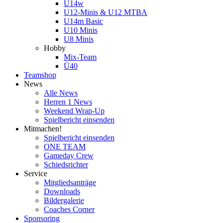
U14w
U12-Minis & U12 MTBA
U14m Basic
U10 Minis
U8 Minis
Hobby
Mix-Team
Ü40
Teamshop
News
Alle News
Herren 1 News
Weekend Wrap-Up
Spielbericht einsenden
Mitmachen!
Spielbericht einsenden
ONE TEAM
Gameday Crew
Schiedsrichter
Service
Mitgliedsanträge
Downloads
Bildergalerie
Coaches Corner
Sponsoring