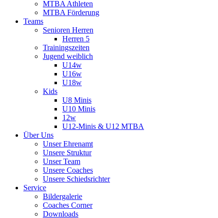
MTBA Athleten
MTBA Förderung
Teams
Senioren Herren
Herren 5
Trainingszeiten
Jugend weiblich
U14w
U16w
U18w
Kids
U8 Minis
U10 Minis
12w
U12-Minis & U12 MTBA
Über Uns
Unser Ehrenamt
Unsere Struktur
Unser Team
Unsere Coaches
Unsere Schiedsrichter
Service
Bildergalerie
Coaches Corner
Downloads