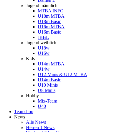
Damen 2
Jugend männlich
MTBA INFO
U18m MTBA
U18m Basic
U16m MTBA
U16m Basic
JBBL
Jugend weiblich
U18w
U16w
Kids
U14m MTBA
U14w
U12-Minis & U12 MTBA
U14m Basic
U10 Minis
U8 Minis
Hobby
Mix-Team
Ü40
Teamshop
News
Alle News
Herren 1 News