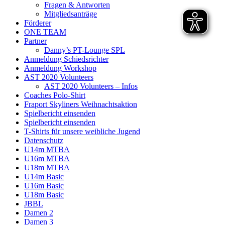
Fragen & Antworten
Mitgliedsanträge
Förderer
ONE TEAM
Partner
Danny’s PT-Lounge SPL
Anmeldung Schiedsrichter
Anmeldung Workshop
AST 2020 Volunteers
AST 2020 Volunteers – Infos
Coaches Polo-Shirt
Fraport Skyliners Weihnachtsaktion
Spielbericht einsenden
Spielbericht einsenden
T-Shirts für unsere weibliche Jugend
Datenschutz
U14m MTBA
U16m MTBA
U18m MTBA
U14m Basic
U16m Basic
U18m Basic
JBBL
Damen 2
Damen 3