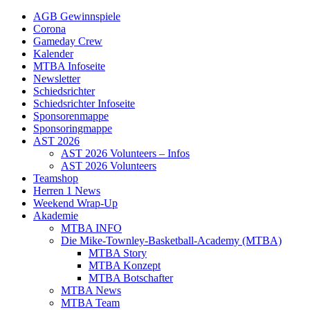
AGB Gewinnspiele
Corona
Gameday Crew
Kalender
MTBA Infoseite
Newsletter
Schiedsrichter
Schiedsrichter Infoseite
Sponsorenmappe
Sponsoringmappe
AST 2026
AST 2026 Volunteers – Infos
AST 2026 Volunteers
Teamshop
Herren 1 News
Weekend Wrap-Up
Akademie
MTBA INFO
Die Mike-Townley-Basketball-Academy (MTBA)
MTBA Story
MTBA Konzept
MTBA Botschafter
MTBA News
MTBA Team