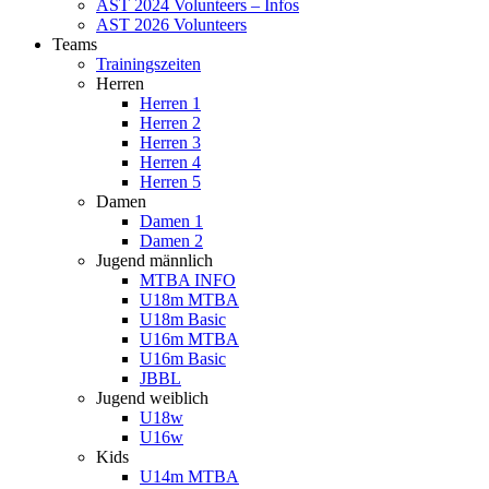
AST 2024 Volunteers – Infos
AST 2026 Volunteers
Teams
Trainingszeiten
Herren
Herren 1
Herren 2
Herren 3
Herren 4
Herren 5
Damen
Damen 1
Damen 2
Jugend männlich
MTBA INFO
U18m MTBA
U18m Basic
U16m MTBA
U16m Basic
JBBL
Jugend weiblich
U18w
U16w
Kids
U14m MTBA