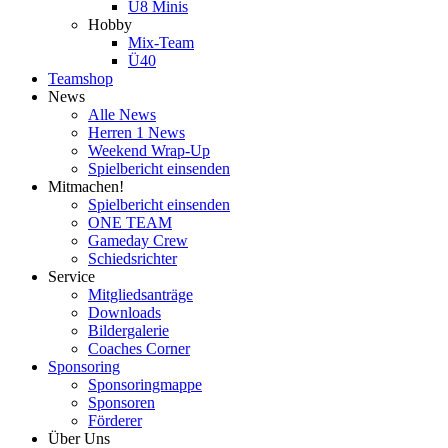
U8 Minis
Hobby
Mix-Team
Ü40
Teamshop
News
Alle News
Herren 1 News
Weekend Wrap-Up
Spielbericht einsenden
Mitmachen!
Spielbericht einsenden
ONE TEAM
Gameday Crew
Schiedsrichter
Service
Mitgliedsanträge
Downloads
Bildergalerie
Coaches Corner
Sponsoring
Sponsoringmappe
Sponsoren
Förderer
Über Uns