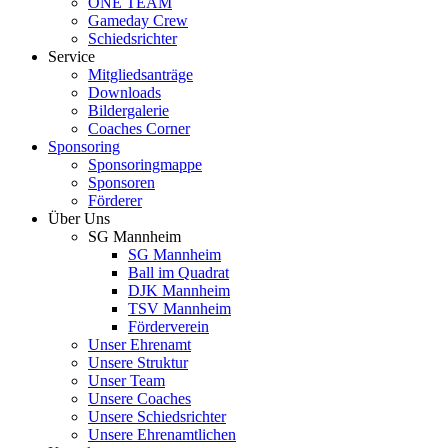
ONE TEAM
Gameday Crew
Schiedsrichter
Service
Mitgliedsanträge
Downloads
Bildergalerie
Coaches Corner
Sponsoring
Sponsoringmappe
Sponsoren
Förderer
Über Uns
SG Mannheim
SG Mannheim
Ball im Quadrat
DJK Mannheim
TSV Mannheim
Förderverein
Unser Ehrenamt
Unsere Struktur
Unser Team
Unsere Coaches
Unsere Schiedsrichter
Unsere Ehrenamtlichen