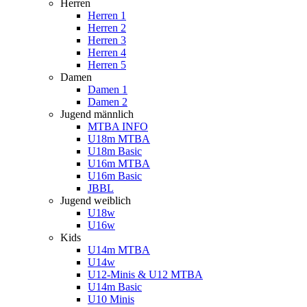
Herren
Herren 1
Herren 2
Herren 3
Herren 4
Herren 5
Damen
Damen 1
Damen 2
Jugend männlich
MTBA INFO
U18m MTBA
U18m Basic
U16m MTBA
U16m Basic
JBBL
Jugend weiblich
U18w
U16w
Kids
U14m MTBA
U14w
U12-Minis & U12 MTBA
U14m Basic
U10 Minis