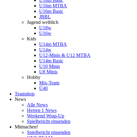
U18m Basic
U16m MTBA
U16m Basic
JBBL
Jugend weiblich
U18w
U16w
Kids
U14m MTBA
U14w
U12-Minis & U12 MTBA
U14m Basic
U10 Minis
U8 Minis
Hobby
Mix-Team
Ü40
Teamshop
News
Alle News
Herren 1 News
Weekend Wrap-Up
Spielbericht einsenden
Mitmachen!
Spielbericht einsenden