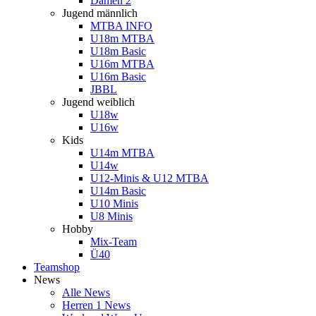
Damen 2
Jugend männlich
MTBA INFO
U18m MTBA
U18m Basic
U16m MTBA
U16m Basic
JBBL
Jugend weiblich
U18w
U16w
Kids
U14m MTBA
U14w
U12-Minis & U12 MTBA
U14m Basic
U10 Minis
U8 Minis
Hobby
Mix-Team
Ü40
Teamshop
News
Alle News
Herren 1 News