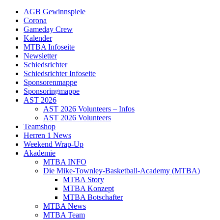
AGB Gewinnspiele
Corona
Gameday Crew
Kalender
MTBA Infoseite
Newsletter
Schiedsrichter
Schiedsrichter Infoseite
Sponsorenmappe
Sponsoringmappe
AST 2026
AST 2026 Volunteers – Infos
AST 2026 Volunteers
Teamshop
Herren 1 News
Weekend Wrap-Up
Akademie
MTBA INFO
Die Mike-Townley-Basketball-Academy (MTBA)
MTBA Story
MTBA Konzept
MTBA Botschafter
MTBA News
MTBA Team