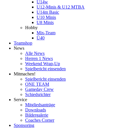
U14w
U12-Minis & U12 MTBA
U14m Basic
U10 Minis
U8 Minis
Hobby
Mix-Team
Ü40
Teamshop
News
Alle News
Herren 1 News
Weekend Wrap-Up
Spielbericht einsenden
Mitmachen!
Spielbericht einsenden
ONE TEAM
Gameday Crew
Schiedsrichter
Service
Mitgliedsanträge
Downloads
Bildergalerie
Coaches Corner
Sponsoring