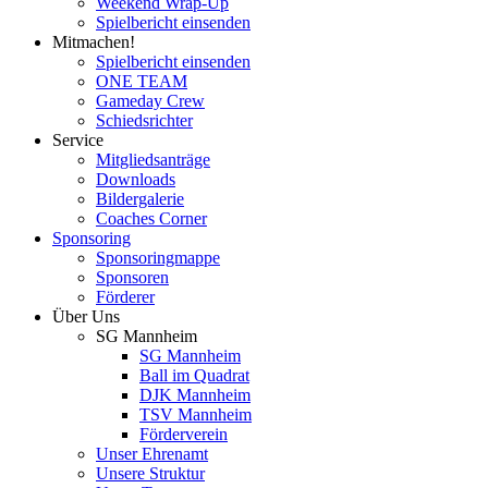
Weekend Wrap-Up
Spielbericht einsenden
Mitmachen!
Spielbericht einsenden
ONE TEAM
Gameday Crew
Schiedsrichter
Service
Mitgliedsanträge
Downloads
Bildergalerie
Coaches Corner
Sponsoring
Sponsoringmappe
Sponsoren
Förderer
Über Uns
SG Mannheim
SG Mannheim
Ball im Quadrat
DJK Mannheim
TSV Mannheim
Förderverein
Unser Ehrenamt
Unsere Struktur