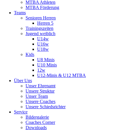
MTBA Athleten
MTBA Förderung
Teams
Senioren Herren
Herren 5
Trainingszeiten
Jugend weiblich
U14w
U16w
U18w
Kids
U8 Minis
U10 Minis
12w
U12-Minis & U12 MTBA
Über Uns
Unser Ehrenamt
Unsere Struktur
Unser Team
Unsere Coaches
Unsere Schiedsrichter
Service
Bildergalerie
Coaches Corner
Downloads