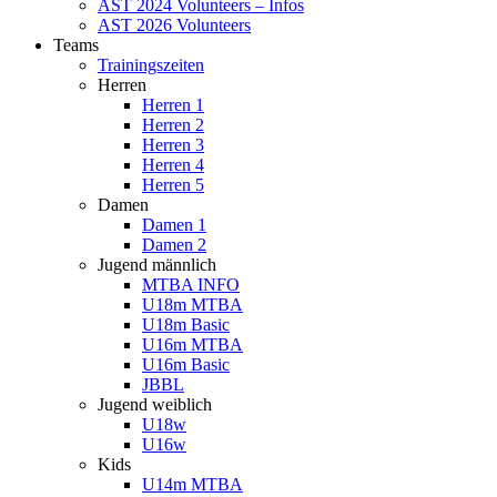
AST 2024 Volunteers – Infos
AST 2026 Volunteers
Teams
Trainingszeiten
Herren
Herren 1
Herren 2
Herren 3
Herren 4
Herren 5
Damen
Damen 1
Damen 2
Jugend männlich
MTBA INFO
U18m MTBA
U18m Basic
U16m MTBA
U16m Basic
JBBL
Jugend weiblich
U18w
U16w
Kids
U14m MTBA