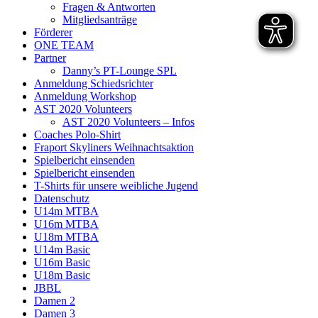
Fragen & Antworten
Mitgliedsanträge
Förderer
ONE TEAM
Partner
Danny’s PT-Lounge SPL
Anmeldung Schiedsrichter
Anmeldung Workshop
AST 2020 Volunteers
AST 2020 Volunteers – Infos
Coaches Polo-Shirt
Fraport Skyliners Weihnachtsaktion
Spielbericht einsenden
Spielbericht einsenden
T-Shirts für unsere weibliche Jugend
Datenschutz
U14m MTBA
U16m MTBA
U18m MTBA
U14m Basic
U16m Basic
U18m Basic
JBBL
Damen 2
Damen 3