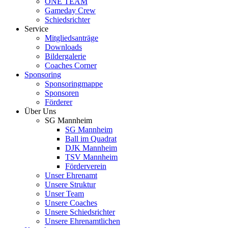
ONE TEAM
Gameday Crew
Schiedsrichter
Service
Mitgliedsanträge
Downloads
Bildergalerie
Coaches Corner
Sponsoring
Sponsoringmappe
Sponsoren
Förderer
Über Uns
SG Mannheim
SG Mannheim
Ball im Quadrat
DJK Mannheim
TSV Mannheim
Förderverein
Unser Ehrenamt
Unsere Struktur
Unser Team
Unsere Coaches
Unsere Schiedsrichter
Unsere Ehrenamtlichen