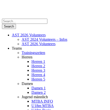
AST 2026 Volunteers
AST 2024 Volunteers – Infos
AST 2026 Volunteers
Teams
Trainingszeiten
Herren
Herren 1
Herren 2
Herren 3
Herren 4
Herren 5
Damen
Damen 1
Damen 2
Jugend männlich
MTBA INFO
U18m MTBA