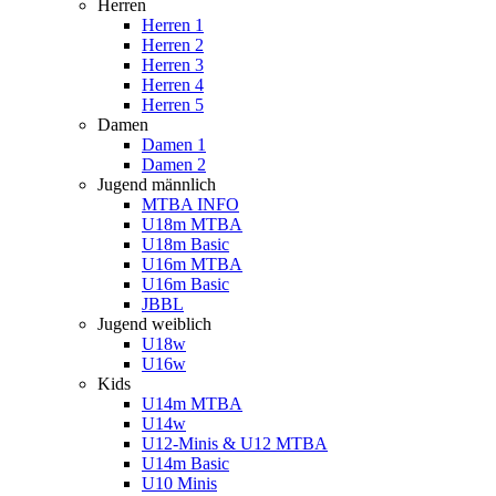
Herren
Herren 1
Herren 2
Herren 3
Herren 4
Herren 5
Damen
Damen 1
Damen 2
Jugend männlich
MTBA INFO
U18m MTBA
U18m Basic
U16m MTBA
U16m Basic
JBBL
Jugend weiblich
U18w
U16w
Kids
U14m MTBA
U14w
U12-Minis & U12 MTBA
U14m Basic
U10 Minis