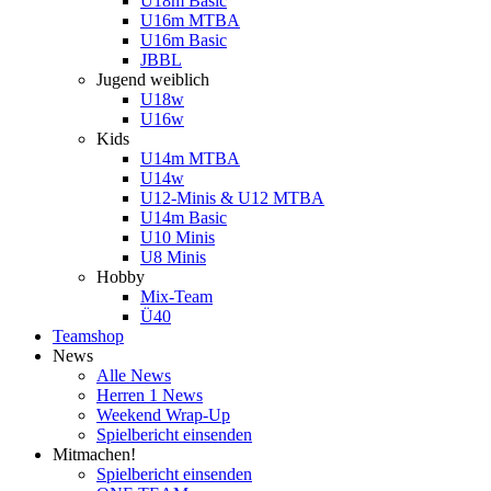
U18m Basic
U16m MTBA
U16m Basic
JBBL
Jugend weiblich
U18w
U16w
Kids
U14m MTBA
U14w
U12-Minis & U12 MTBA
U14m Basic
U10 Minis
U8 Minis
Hobby
Mix-Team
Ü40
Teamshop
News
Alle News
Herren 1 News
Weekend Wrap-Up
Spielbericht einsenden
Mitmachen!
Spielbericht einsenden