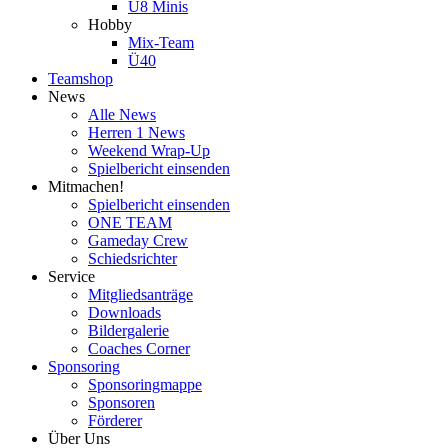
U8 Minis
Hobby
Mix-Team
Ü40
Teamshop
News
Alle News
Herren 1 News
Weekend Wrap-Up
Spielbericht einsenden
Mitmachen!
Spielbericht einsenden
ONE TEAM
Gameday Crew
Schiedsrichter
Service
Mitgliedsanträge
Downloads
Bildergalerie
Coaches Corner
Sponsoring
Sponsoringmappe
Sponsoren
Förderer
Über Uns