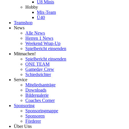
U8 Minis
Hobby
Mix-Team
Ü40
Teamshop
News
Alle News
Herren 1 News
Weekend Wrap-Up
Spielbericht einsenden
Mitmachen!
Spielbericht einsenden
ONE TEAM
Gameday Crew
Schiedsrichter
Service
Mitgliedsanträge
Downloads
Bildergalerie
Coaches Corner
Sponsoring
Sponsoringmappe
Sponsoren
Förderer
Über Uns