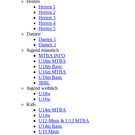
Herren
Herren 1
Herren 2
Herren 3
Herren 4
Herren 5
Damen
Damen 1
Damen 2
Jugend männlich
MTBA INFO
U18m MTBA
U18m Basic
U16m MTBA
U16m Basic
JBBL
Jugend weiblich
U18w
U16w
Kids
U14m MTBA
U14w
U12-Minis & U12 MTBA
U14m Basic
U10 Minis