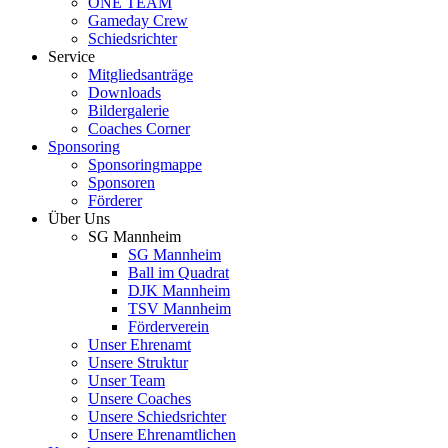
ONE TEAM
Gameday Crew
Schiedsrichter
Service
Mitgliedsanträge
Downloads
Bildergalerie
Coaches Corner
Sponsoring
Sponsoringmappe
Sponsoren
Förderer
Über Uns
SG Mannheim
SG Mannheim
Ball im Quadrat
DJK Mannheim
TSV Mannheim
Förderverein
Unser Ehrenamt
Unsere Struktur
Unser Team
Unsere Coaches
Unsere Schiedsrichter
Unsere Ehrenamtlichen