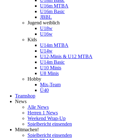
U18m Basic
U16m MTBA
U16m Basic
JBBL
Jugend weiblich
U18w
U16w
Kids
U14m MTBA
U14w
U12-Minis & U12 MTBA
U14m Basic
U10 Minis
U8 Minis
Hobby
Mix-Team
Ü40
Teamshop
News
Alle News
Herren 1 News
Weekend Wrap-Up
Spielbericht einsenden
Mitmachen!
Spielbericht einsenden