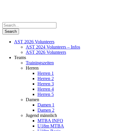
AST 2026 Volunteers
AST 2024 Volunteers – Infos
AST 2026 Volunteers
Teams
Trainingszeiten
Herren
Herren 1
Herren 2
Herren 3
Herren 4
Herren 5
Damen
Damen 1
Damen 2
Jugend männlich
MTBA INFO
U18m MTBA