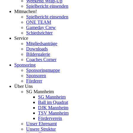
Weekend Wrap-Up
Spielbericht einsenden
Mitmachen!
Spielbericht einsenden
ONE TEAM
Gameday Crew
Schiedsrichter
Service
Mitgliedsanträge
Downloads
Bildergalerie
Coaches Corner
Sponsoring
Sponsoringmappe
Sponsoren
Förderer
Über Uns
SG Mannheim
SG Mannheim
Ball im Quadrat
DJK Mannheim
TSV Mannheim
Förderverein
Unser Ehrenamt
Unsere Struktur