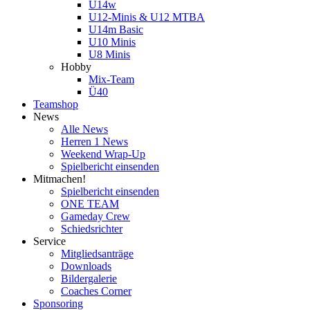
U14w
U12-Minis & U12 MTBA
U14m Basic
U10 Minis
U8 Minis
Hobby
Mix-Team
Ü40
Teamshop
News
Alle News
Herren 1 News
Weekend Wrap-Up
Spielbericht einsenden
Mitmachen!
Spielbericht einsenden
ONE TEAM
Gameday Crew
Schiedsrichter
Service
Mitgliedsanträge
Downloads
Bildergalerie
Coaches Corner
Sponsoring