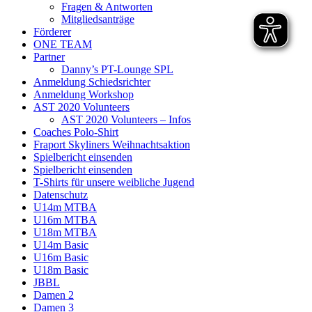
Fragen & Antworten
Mitgliedsanträge
Förderer
ONE TEAM
Partner
Danny’s PT-Lounge SPL
Anmeldung Schiedsrichter
Anmeldung Workshop
AST 2020 Volunteers
AST 2020 Volunteers – Infos
Coaches Polo-Shirt
Fraport Skyliners Weihnachtsaktion
Spielbericht einsenden
Spielbericht einsenden
T-Shirts für unsere weibliche Jugend
Datenschutz
U14m MTBA
U16m MTBA
U18m MTBA
U14m Basic
U16m Basic
U18m Basic
JBBL
Damen 2
Damen 3