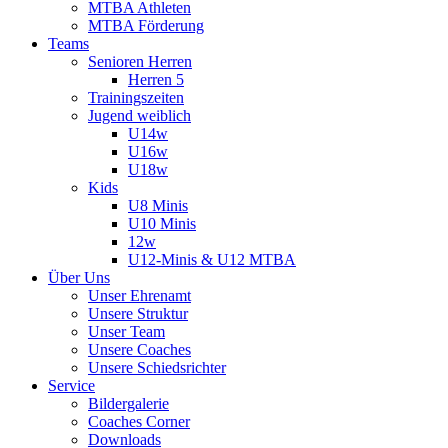
MTBA Athleten
MTBA Förderung
Teams
Senioren Herren
Herren 5
Trainingszeiten
Jugend weiblich
U14w
U16w
U18w
Kids
U8 Minis
U10 Minis
12w
U12-Minis & U12 MTBA
Über Uns
Unser Ehrenamt
Unsere Struktur
Unser Team
Unsere Coaches
Unsere Schiedsrichter
Service
Bildergalerie
Coaches Corner
Downloads