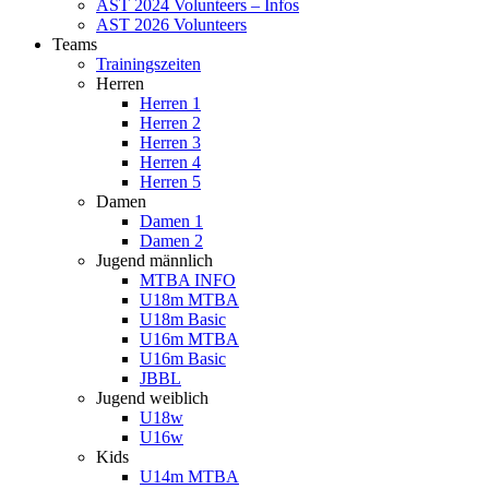
AST 2024 Volunteers – Infos
AST 2026 Volunteers
Teams
Trainingszeiten
Herren
Herren 1
Herren 2
Herren 3
Herren 4
Herren 5
Damen
Damen 1
Damen 2
Jugend männlich
MTBA INFO
U18m MTBA
U18m Basic
U16m MTBA
U16m Basic
JBBL
Jugend weiblich
U18w
U16w
Kids
U14m MTBA