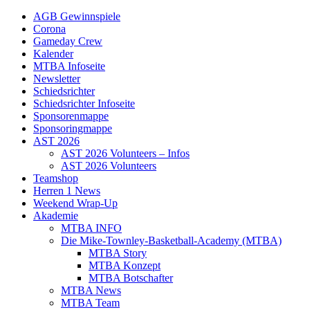
AGB Gewinnspiele
Corona
Gameday Crew
Kalender
MTBA Infoseite
Newsletter
Schiedsrichter
Schiedsrichter Infoseite
Sponsorenmappe
Sponsoringmappe
AST 2026
AST 2026 Volunteers – Infos
AST 2026 Volunteers
Teamshop
Herren 1 News
Weekend Wrap-Up
Akademie
MTBA INFO
Die Mike-Townley-Basketball-Academy (MTBA)
MTBA Story
MTBA Konzept
MTBA Botschafter
MTBA News
MTBA Team