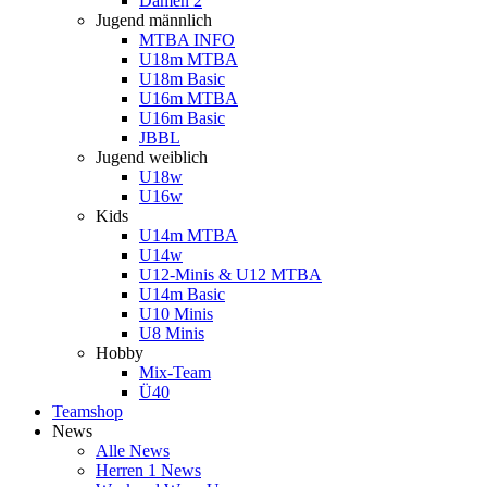
Damen 2
Jugend männlich
MTBA INFO
U18m MTBA
U18m Basic
U16m MTBA
U16m Basic
JBBL
Jugend weiblich
U18w
U16w
Kids
U14m MTBA
U14w
U12-Minis & U12 MTBA
U14m Basic
U10 Minis
U8 Minis
Hobby
Mix-Team
Ü40
Teamshop
News
Alle News
Herren 1 News