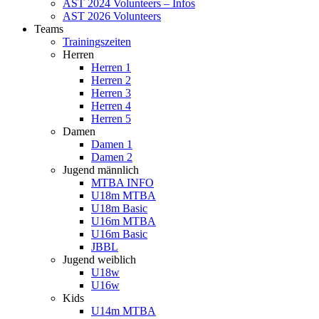
AST 2024 Volunteers – Infos
AST 2026 Volunteers
Teams
Trainingszeiten
Herren
Herren 1
Herren 2
Herren 3
Herren 4
Herren 5
Damen
Damen 1
Damen 2
Jugend männlich
MTBA INFO
U18m MTBA
U18m Basic
U16m MTBA
U16m Basic
JBBL
Jugend weiblich
U18w
U16w
Kids
U14m MTBA