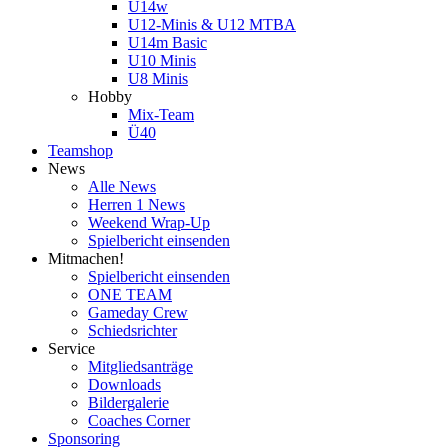
U14w
U12-Minis & U12 MTBA
U14m Basic
U10 Minis
U8 Minis
Hobby
Mix-Team
Ü40
Teamshop
News
Alle News
Herren 1 News
Weekend Wrap-Up
Spielbericht einsenden
Mitmachen!
Spielbericht einsenden
ONE TEAM
Gameday Crew
Schiedsrichter
Service
Mitgliedsanträge
Downloads
Bildergalerie
Coaches Corner
Sponsoring