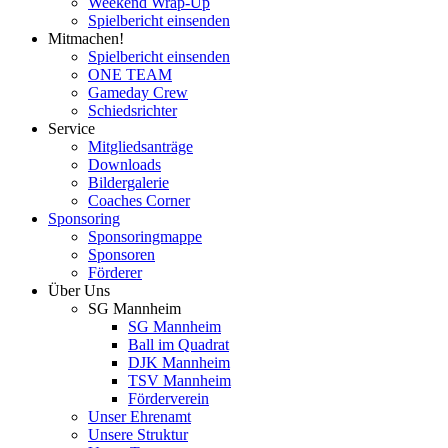
Weekend Wrap-Up
Spielbericht einsenden
Mitmachen!
Spielbericht einsenden
ONE TEAM
Gameday Crew
Schiedsrichter
Service
Mitgliedsanträge
Downloads
Bildergalerie
Coaches Corner
Sponsoring
Sponsoringmappe
Sponsoren
Förderer
Über Uns
SG Mannheim
SG Mannheim
Ball im Quadrat
DJK Mannheim
TSV Mannheim
Förderverein
Unser Ehrenamt
Unsere Struktur