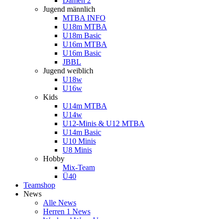
Damen 2
Jugend männlich
MTBA INFO
U18m MTBA
U18m Basic
U16m MTBA
U16m Basic
JBBL
Jugend weiblich
U18w
U16w
Kids
U14m MTBA
U14w
U12-Minis & U12 MTBA
U14m Basic
U10 Minis
U8 Minis
Hobby
Mix-Team
Ü40
Teamshop
News
Alle News
Herren 1 News