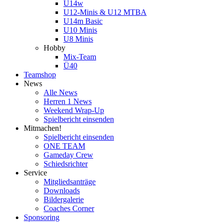
U14w
U12-Minis & U12 MTBA
U14m Basic
U10 Minis
U8 Minis
Hobby
Mix-Team
Ü40
Teamshop
News
Alle News
Herren 1 News
Weekend Wrap-Up
Spielbericht einsenden
Mitmachen!
Spielbericht einsenden
ONE TEAM
Gameday Crew
Schiedsrichter
Service
Mitgliedsanträge
Downloads
Bildergalerie
Coaches Corner
Sponsoring