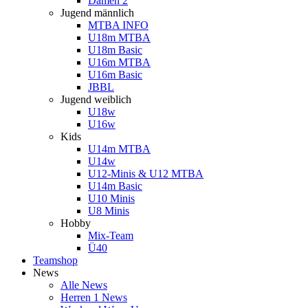
Damen 2
Jugend männlich
MTBA INFO
U18m MTBA
U18m Basic
U16m MTBA
U16m Basic
JBBL
Jugend weiblich
U18w
U16w
Kids
U14m MTBA
U14w
U12-Minis & U12 MTBA
U14m Basic
U10 Minis
U8 Minis
Hobby
Mix-Team
Ü40
Teamshop
News
Alle News
Herren 1 News