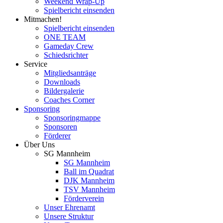
Weekend Wrap-Up
Spielbericht einsenden
Mitmachen!
Spielbericht einsenden
ONE TEAM
Gameday Crew
Schiedsrichter
Service
Mitgliedsanträge
Downloads
Bildergalerie
Coaches Corner
Sponsoring
Sponsoringmappe
Sponsoren
Förderer
Über Uns
SG Mannheim
SG Mannheim
Ball im Quadrat
DJK Mannheim
TSV Mannheim
Förderverein
Unser Ehrenamt
Unsere Struktur