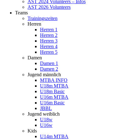
AST 2024 Volunteers – Infos
AST 2026 Volunteers
Teams
Trainingszeiten
Herren
Herren 1
Herren 2
Herren 3
Herren 4
Herren 5
Damen
Damen 1
Damen 2
Jugend männlich
MTBA INFO
U18m MTBA
U18m Basic
U16m MTBA
U16m Basic
JBBL
Jugend weiblich
U18w
U16w
Kids
U14m MTBA