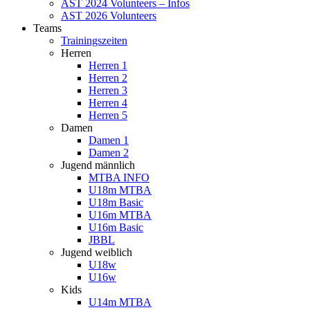
AST 2024 Volunteers – Infos
AST 2026 Volunteers
Teams
Trainingszeiten
Herren
Herren 1
Herren 2
Herren 3
Herren 4
Herren 5
Damen
Damen 1
Damen 2
Jugend männlich
MTBA INFO
U18m MTBA
U18m Basic
U16m MTBA
U16m Basic
JBBL
Jugend weiblich
U18w
U16w
Kids
U14m MTBA