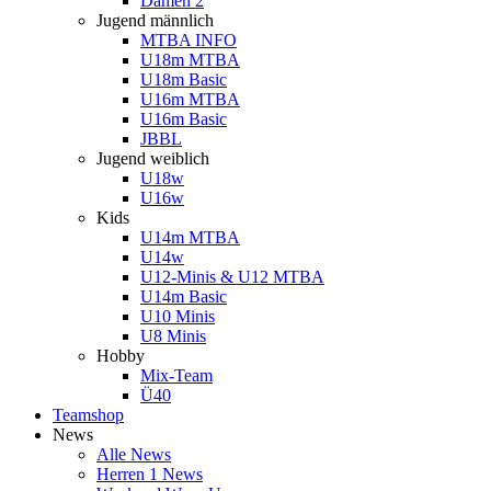
Damen 2
Jugend männlich
MTBA INFO
U18m MTBA
U18m Basic
U16m MTBA
U16m Basic
JBBL
Jugend weiblich
U18w
U16w
Kids
U14m MTBA
U14w
U12-Minis & U12 MTBA
U14m Basic
U10 Minis
U8 Minis
Hobby
Mix-Team
Ü40
Teamshop
News
Alle News
Herren 1 News