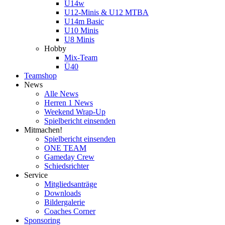
U14w
U12-Minis & U12 MTBA
U14m Basic
U10 Minis
U8 Minis
Hobby
Mix-Team
Ü40
Teamshop
News
Alle News
Herren 1 News
Weekend Wrap-Up
Spielbericht einsenden
Mitmachen!
Spielbericht einsenden
ONE TEAM
Gameday Crew
Schiedsrichter
Service
Mitgliedsanträge
Downloads
Bildergalerie
Coaches Corner
Sponsoring