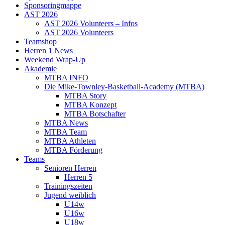
Sponsoringmappe
AST 2026
AST 2026 Volunteers – Infos
AST 2026 Volunteers
Teamshop
Herren 1 News
Weekend Wrap-Up
Akademie
MTBA INFO
Die Mike-Townley-Basketball-Academy (MTBA)
MTBA Story
MTBA Konzept
MTBA Botschafter
MTBA News
MTBA Team
MTBA Athleten
MTBA Förderung
Teams
Senioren Herren
Herren 5
Trainingszeiten
Jugend weiblich
U14w
U16w
U18w