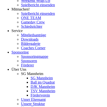
Weekend Wrap-Up
Spielbericht einsenden
Mitmachen!
Spielbericht einsenden
ONE TEAM
Gameday Crew
Schiedsrichter
Service
Mitgliedsanträge
Downloads
Bildergalerie
Coaches Corner
Sponsoring
Sponsoringmappe
Sponsoren
Förderer
Über Uns
SG Mannheim
SG Mannheim
Ball im Quadrat
DJK Mannheim
TSV Mannheim
Förderverein
Unser Ehrenamt
Unsere Struktur