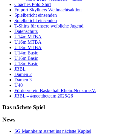
Coaches Polo-Shirt
Fraport Skyliners Weihnachtsaktion
Spielbericht einsenden
Spielbericht einsenden
T-Shirts für unsere weibliche Jugend
Datenschutz
U14m MTBA
U16m MTBA
U18m MTBA
U14m Basic
U16m Basic
U18m Basic
JBBL
Damen 2
Damen 3
Ü40
Förderverein Basketball Rhein-Neckar e.V.
JBBL – #meettheteam 2025/26
Das nächste Spiel
News
SG Mannheim startet ins nächste Kapitel