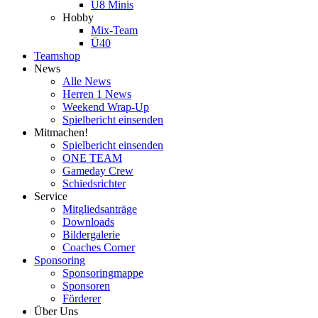
U8 Minis
Hobby
Mix-Team
Ü40
Teamshop
News
Alle News
Herren 1 News
Weekend Wrap-Up
Spielbericht einsenden
Mitmachen!
Spielbericht einsenden
ONE TEAM
Gameday Crew
Schiedsrichter
Service
Mitgliedsanträge
Downloads
Bildergalerie
Coaches Corner
Sponsoring
Sponsoringmappe
Sponsoren
Förderer
Über Uns