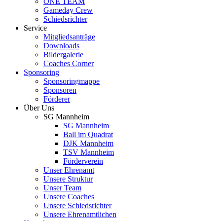
ONE TEAM
Gameday Crew
Schiedsrichter
Service
Mitgliedsanträge
Downloads
Bildergalerie
Coaches Corner
Sponsoring
Sponsoringmappe
Sponsoren
Förderer
Über Uns
SG Mannheim
SG Mannheim
Ball im Quadrat
DJK Mannheim
TSV Mannheim
Förderverein
Unser Ehrenamt
Unsere Struktur
Unser Team
Unsere Coaches
Unsere Schiedsrichter
Unsere Ehrenamtlichen