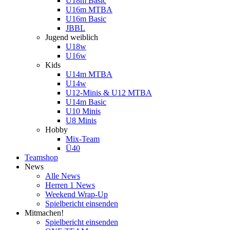
U18m Basic
U16m MTBA
U16m Basic
JBBL
Jugend weiblich
U18w
U16w
Kids
U14m MTBA
U14w
U12-Minis & U12 MTBA
U14m Basic
U10 Minis
U8 Minis
Hobby
Mix-Team
Ü40
Teamshop
News
Alle News
Herren 1 News
Weekend Wrap-Up
Spielbericht einsenden
Mitmachen!
Spielbericht einsenden