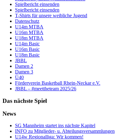
Spielbericht einsenden
Spielbericht einsenden
T-Shirts für unsere weibliche Jugend
Datenschutz
U14m MTBA
U16m MTBA
U18m MTBA
U14m Basic
U16m Basic
U18m Basic
JBBL
Damen 2
Damen 3
Ü40
Förderverein Basketball Rhein-Neckar e.V.
JBBL – #meettheteam 2025/26
Das nächste Spiel
News
SG Mannheim startet ins nächste Kapitel
INFO zu Mitglieder- u. Abteilungsversammlungen
U14w Regionalliga: Wir kommen!