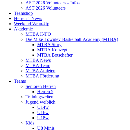
AST 2026 Volunteers – Infos
AST 2026 Volunteers
Teamshop
Herren 1 News
Weekend Wrap-Up
Akademie
MTBA INFO
Die Mike-Townley-Basketball-Academy (MTBA)
MTBA Story
MTBA Konzept
MTBA Botschafter
MTBA News
MTBA Team
MTBA Athleten
MTBA Förderung
Teams
Senioren Herren
Herren 5
Trainingszeiten
Jugend weiblich
U14w
U16w
U18w
Kids
U8 Minis