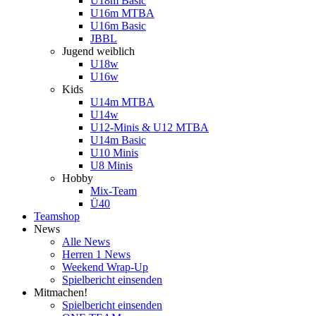
U18m Basic
U16m MTBA
U16m Basic
JBBL
Jugend weiblich
U18w
U16w
Kids
U14m MTBA
U14w
U12-Minis & U12 MTBA
U14m Basic
U10 Minis
U8 Minis
Hobby
Mix-Team
Ü40
Teamshop
News
Alle News
Herren 1 News
Weekend Wrap-Up
Spielbericht einsenden
Mitmachen!
Spielbericht einsenden