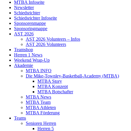
MTBA Infoseite
Newsletter
Schiedsrichter
Schiedsrichter Infoseite
Sponsorenmappe
Sponsoringmappe
AST 2026
AST 2026 Volunteers – Infos
AST 2026 Volunteers
Teamshop
Herren 1 News
Weekend Wrap-Up
Akademie
MTBA INFO
Die Mike-Townley-Basketball-Academy (MTBA)
MTBA Story
MTBA Konzept
MTBA Botschafter
MTBA News
MTBA Team
MTBA Athleten
MTBA Förderung
Teams
Senioren Herren
Herren 5