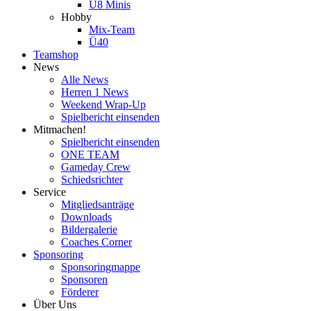
U8 Minis
Hobby
Mix-Team
Ü40
Teamshop
News
Alle News
Herren 1 News
Weekend Wrap-Up
Spielbericht einsenden
Mitmachen!
Spielbericht einsenden
ONE TEAM
Gameday Crew
Schiedsrichter
Service
Mitgliedsanträge
Downloads
Bildergalerie
Coaches Corner
Sponsoring
Sponsoringmappe
Sponsoren
Förderer
Über Uns