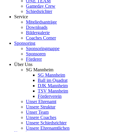
ONE TEAM
Gameday Crew
Schiedsrichter
Service
Mitgliedsanträge
Downloads
Bildergalerie
Coaches Corner
Sponsoring
Sponsoringmappe
Sponsoren
Förderer
Über Uns
SG Mannheim
SG Mannheim
Ball im Quadrat
DJK Mannheim
TSV Mannheim
Förderverein
Unser Ehrenamt
Unsere Struktur
Unser Team
Unsere Coaches
Unsere Schiedsrichter
Unsere Ehrenamtlichen