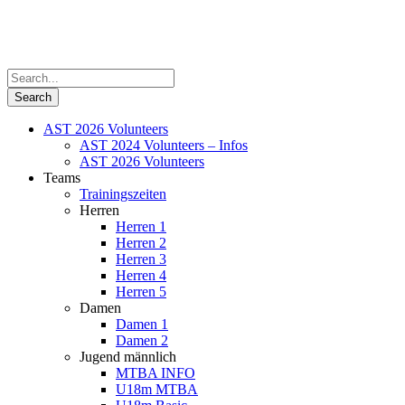
AST 2026 Volunteers
AST 2024 Volunteers – Infos
AST 2026 Volunteers
Teams
Trainingszeiten
Herren
Herren 1
Herren 2
Herren 3
Herren 4
Herren 5
Damen
Damen 1
Damen 2
Jugend männlich
MTBA INFO
U18m MTBA