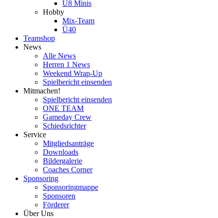
U8 Minis
Hobby
Mix-Team
Ü40
Teamshop
News
Alle News
Herren 1 News
Weekend Wrap-Up
Spielbericht einsenden
Mitmachen!
Spielbericht einsenden
ONE TEAM
Gameday Crew
Schiedsrichter
Service
Mitgliedsanträge
Downloads
Bildergalerie
Coaches Corner
Sponsoring
Sponsoringmappe
Sponsoren
Förderer
Über Uns