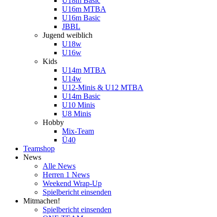
U18m Basic
U16m MTBA
U16m Basic
JBBL
Jugend weiblich
U18w
U16w
Kids
U14m MTBA
U14w
U12-Minis & U12 MTBA
U14m Basic
U10 Minis
U8 Minis
Hobby
Mix-Team
Ü40
Teamshop
News
Alle News
Herren 1 News
Weekend Wrap-Up
Spielbericht einsenden
Mitmachen!
Spielbericht einsenden