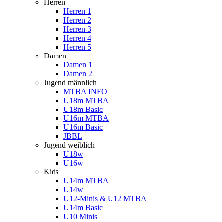
Herren
Herren 1
Herren 2
Herren 3
Herren 4
Herren 5
Damen
Damen 1
Damen 2
Jugend männlich
MTBA INFO
U18m MTBA
U18m Basic
U16m MTBA
U16m Basic
JBBL
Jugend weiblich
U18w
U16w
Kids
U14m MTBA
U14w
U12-Minis & U12 MTBA
U14m Basic
U10 Minis