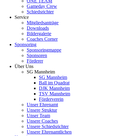
ONE TEAM
Gameday Crew
Schiedsrichter
Service
Mitgliedsanträge
Downloads
Bildergalerie
Coaches Corner
Sponsoring
Sponsoringmappe
Sponsoren
Förderer
Über Uns
SG Mannheim
SG Mannheim
Ball im Quadrat
DJK Mannheim
TSV Mannheim
Förderverein
Unser Ehrenamt
Unsere Struktur
Unser Team
Unsere Coaches
Unsere Schiedsrichter
Unsere Ehrenamtlichen