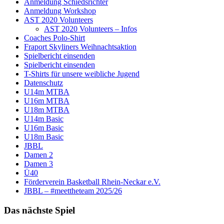
Anmeldung Schiedsrichter
Anmeldung Workshop
AST 2020 Volunteers
AST 2020 Volunteers – Infos
Coaches Polo-Shirt
Fraport Skyliners Weihnachtsaktion
Spielbericht einsenden
Spielbericht einsenden
T-Shirts für unsere weibliche Jugend
Datenschutz
U14m MTBA
U16m MTBA
U18m MTBA
U14m Basic
U16m Basic
U18m Basic
JBBL
Damen 2
Damen 3
Ü40
Förderverein Basketball Rhein-Neckar e.V.
JBBL – #meettheteam 2025/26
Das nächste Spiel