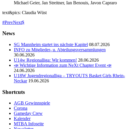
Michael Geier, Jan Streitner, Ian Benouis, Javon Capraro
text&pics: Claudia Wüst
Prev
Next
News
SG Mannheim startet ins nächste Kapitel
08.07.2026
INFO zu Mitglieder- u. Abteilungsversammlungen
30.06.2026
U14w Regionalliga: Wir kommen!
28.06.2026
📣 Wichtige Information zum NeXt Chapter Event 📣
24.06.2026
U18W Jugendregionalliga – TRYOUTS Basket Girls Rhein-
Neckar
19.06.2026
Shortcuts
AGB Gewinnspiele
Corona
Gameday Crew
Kalender
MTBA Infoseite
Newsletter