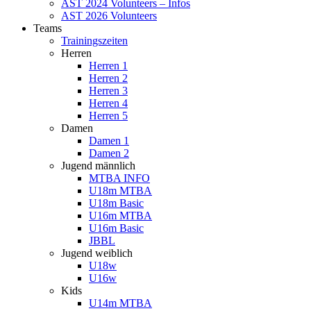
AST 2024 Volunteers – Infos
AST 2026 Volunteers
Teams
Trainingszeiten
Herren
Herren 1
Herren 2
Herren 3
Herren 4
Herren 5
Damen
Damen 1
Damen 2
Jugend männlich
MTBA INFO
U18m MTBA
U18m Basic
U16m MTBA
U16m Basic
JBBL
Jugend weiblich
U18w
U16w
Kids
U14m MTBA