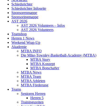
Schiedsrichter
Schiedsrichter Infoseite
Sponsorenmappe
Sponsoringmappe
AST 2026
AST 2026 Volunteers – Infos
AST 2026 Volunteers
Teamshop
Herren 1 News
Weekend Wrap-Up
Akademie
MTBA INFO
Die Mike-Townley-Basketball-Academy (MTBA)
MTBA Story
MTBA Konzept
MTBA Botschafter
MTBA News
MTBA Team
MTBA Athleten
MTBA Förderung
Teams
Senioren Herren
Herren 5
Trainingszeiten