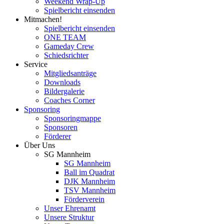
Weekend Wrap-Up
Spielbericht einsenden
Mitmachen!
Spielbericht einsenden
ONE TEAM
Gameday Crew
Schiedsrichter
Service
Mitgliedsanträge
Downloads
Bildergalerie
Coaches Corner
Sponsoring
Sponsoringmappe
Sponsoren
Förderer
Über Uns
SG Mannheim
SG Mannheim
Ball im Quadrat
DJK Mannheim
TSV Mannheim
Förderverein
Unser Ehrenamt
Unsere Struktur