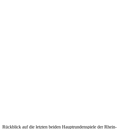
März
2026
JBBL:
Metropolitans
von
der
Hauptrunde
in die
Playoffs
03.03.2026
2025/26
,
Bericht
,
JBBL
,
Vorbericht
Rückblick auf die letzten beiden Hauptrundenspiele der Rhein-