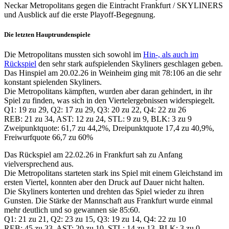
Neckar Metropolitans gegen die Eintracht Frankfurt / SKYLINERS
und Ausblick auf die erste Playoff-Begegnung.
Die letzten Hauptrundenspiele
Die Metropolitans mussten sich sowohl im
Hin-, als auch im
Rückspiel
den sehr stark aufspielenden Skyliners geschlagen geben.
Das Hinspiel am 20.02.26 in Weinheim ging mit 78:106 an die sehr
konstant spielenden Skyliners.
Die Metropolitans kämpften, wurden aber daran gehindert, in ihr
Spiel zu finden, was sich in den Viertelergebnissen widerspiegelt.
Q1: 19 zu 29, Q2: 17 zu 29, Q3: 20 zu 22, Q4: 22 zu 26
REB: 21 zu 34, AST: 12 zu 24, STL: 9 zu 9, BLK: 3 zu 9
Zweipunktquote: 61,7 zu 44,2%, Dreipunktquote 17,4 zu 40,9%,
Freiwurfquote 66,7 zu 60%
Das Rückspiel am 22.02.26 in Frankfurt sah zu Anfang
vielversprechend aus.
Die Metropolitans starteten stark ins Spiel mit einem Gleichstand im
ersten Viertel, konnten aber den Druck auf Dauer nicht halten.
Die Skyliners konterten und drehten das Spiel wieder zu ihren
Gunsten. Die Stärke der Mannschaft aus Frankfurt wurde einmal
mehr deutlich und so gewannen sie 85:60.
Q1: 21 zu 21, Q2: 23 zu 15, Q3: 19 zu 14, Q4: 22 zu 10
REB: 45 zu 33, AST: 20 zu 10, STL: 14 zu 13, BLK: 3 zu 0