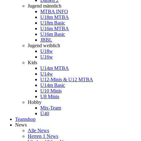
Damen 2
Jugend männlich
MTBA INFO
U18m MTBA
U18m Basic
U16m MTBA
U16m Basic
JBBL
Jugend weiblich
U18w
U16w
Kids
U14m MTBA
U14w
U12-Minis & U12 MTBA
U14m Basic
U10 Minis
U8 Minis
Hobby
Mix-Team
Ü40
Teamshop
News
Alle News
Herren 1 News