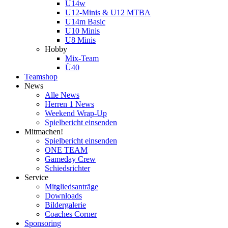
U14w
U12-Minis & U12 MTBA
U14m Basic
U10 Minis
U8 Minis
Hobby
Mix-Team
Ü40
Teamshop
News
Alle News
Herren 1 News
Weekend Wrap-Up
Spielbericht einsenden
Mitmachen!
Spielbericht einsenden
ONE TEAM
Gameday Crew
Schiedsrichter
Service
Mitgliedsanträge
Downloads
Bildergalerie
Coaches Corner
Sponsoring