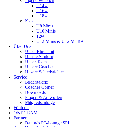
Jugend weiblich
U14w
U16w
U18w
Kids
U8 Minis
U10 Minis
12w
U12-Minis & U12 MTBA
Über Uns
Unser Ehrenamt
Unsere Struktur
Unser Team
Unsere Coaches
Unsere Schiedsrichter
Service
Bildergalerie
Coaches Corner
Downloads
Fragen & Antworten
Mitgliedsanträge
Förderer
ONE TEAM
Partner
Danny’s PT-Lounge SPL