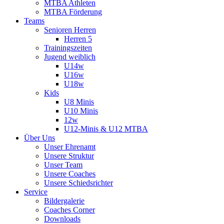
MTBA Athleten
MTBA Förderung
Teams
Senioren Herren
Herren 5
Trainingszeiten
Jugend weiblich
U14w
U16w
U18w
Kids
U8 Minis
U10 Minis
12w
U12-Minis & U12 MTBA
Über Uns
Unser Ehrenamt
Unsere Struktur
Unser Team
Unsere Coaches
Unsere Schiedsrichter
Service
Bildergalerie
Coaches Corner
Downloads