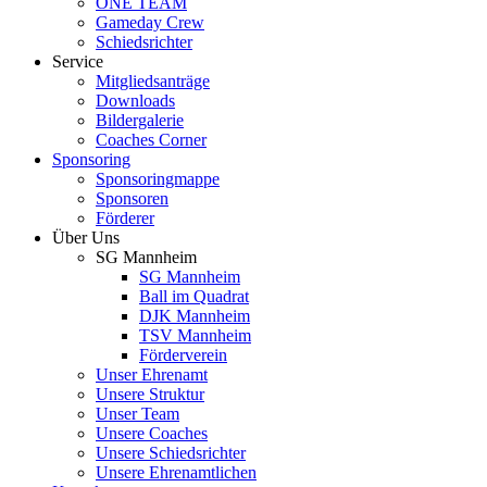
ONE TEAM
Gameday Crew
Schiedsrichter
Service
Mitgliedsanträge
Downloads
Bildergalerie
Coaches Corner
Sponsoring
Sponsoringmappe
Sponsoren
Förderer
Über Uns
SG Mannheim
SG Mannheim
Ball im Quadrat
DJK Mannheim
TSV Mannheim
Förderverein
Unser Ehrenamt
Unsere Struktur
Unser Team
Unsere Coaches
Unsere Schiedsrichter
Unsere Ehrenamtlichen