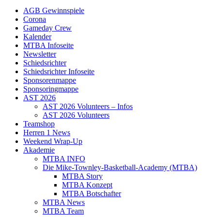
AGB Gewinnspiele
Corona
Gameday Crew
Kalender
MTBA Infoseite
Newsletter
Schiedsrichter
Schiedsrichter Infoseite
Sponsorenmappe
Sponsoringmappe
AST 2026
AST 2026 Volunteers – Infos
AST 2026 Volunteers
Teamshop
Herren 1 News
Weekend Wrap-Up
Akademie
MTBA INFO
Die Mike-Townley-Basketball-Academy (MTBA)
MTBA Story
MTBA Konzept
MTBA Botschafter
MTBA News
MTBA Team