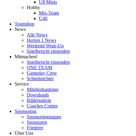
U8 Minis
Hobby
Mix-Team
Ü40
Teamshop
News
Alle News
Herren 1 News
Weekend Wrap-Up
Spielbericht einsenden
Mitmachen!
Spielbericht einsenden
ONE TEAM
Gameday Crew
Schiedsrichter
Service
Mitgliedsanträge
Downloads
Bildergalerie
Coaches Corner
Sponsoring
Sponsoringmappe
Sponsoren
Förderer
Über Uns