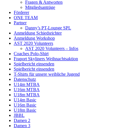
Fragen & Antworten
Mitgliedsanträge
Förderer
ONE TEAM
Partner
Danny’s PT-Lounge SPL
Anmeldung Schiedsrichter
Anmeldung Workshop
AST 2020 Volunteers
AST 2020 Volunteers – Infos
Coaches Polo-Shirt
Fraport Skyliners Weihnachtsaktion
Spielbericht einsenden
Spielbericht einsenden
T-Shirts für unsere weibliche Jugend
Datenschutz
U14m MTBA
U16m MTBA
U18m MTBA
U14m Basic
U16m Basic
U18m Basic
JBBL
Damen 2
Damen 3