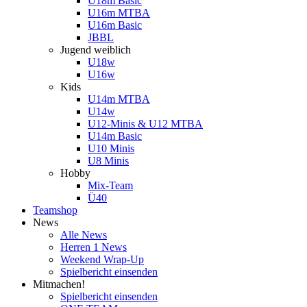
U18m Basic
U16m MTBA
U16m Basic
JBBL
Jugend weiblich
U18w
U16w
Kids
U14m MTBA
U14w
U12-Minis & U12 MTBA
U14m Basic
U10 Minis
U8 Minis
Hobby
Mix-Team
Ü40
Teamshop
News
Alle News
Herren 1 News
Weekend Wrap-Up
Spielbericht einsenden
Mitmachen!
Spielbericht einsenden