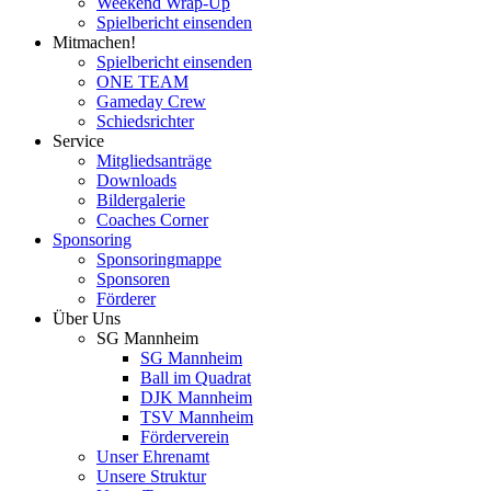
Weekend Wrap-Up
Spielbericht einsenden
Mitmachen!
Spielbericht einsenden
ONE TEAM
Gameday Crew
Schiedsrichter
Service
Mitgliedsanträge
Downloads
Bildergalerie
Coaches Corner
Sponsoring
Sponsoringmappe
Sponsoren
Förderer
Über Uns
SG Mannheim
SG Mannheim
Ball im Quadrat
DJK Mannheim
TSV Mannheim
Förderverein
Unser Ehrenamt
Unsere Struktur