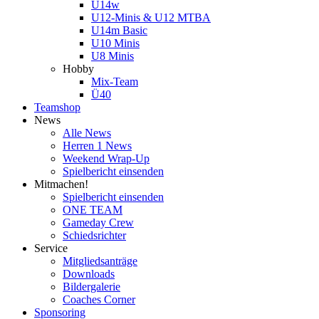
U14w
U12-Minis & U12 MTBA
U14m Basic
U10 Minis
U8 Minis
Hobby
Mix-Team
Ü40
Teamshop
News
Alle News
Herren 1 News
Weekend Wrap-Up
Spielbericht einsenden
Mitmachen!
Spielbericht einsenden
ONE TEAM
Gameday Crew
Schiedsrichter
Service
Mitgliedsanträge
Downloads
Bildergalerie
Coaches Corner
Sponsoring