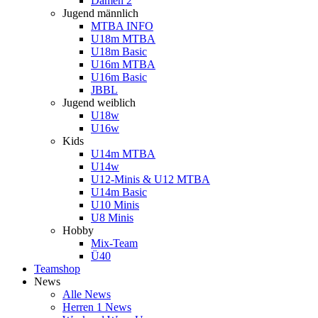
Damen 2
Jugend männlich
MTBA INFO
U18m MTBA
U18m Basic
U16m MTBA
U16m Basic
JBBL
Jugend weiblich
U18w
U16w
Kids
U14m MTBA
U14w
U12-Minis & U12 MTBA
U14m Basic
U10 Minis
U8 Minis
Hobby
Mix-Team
Ü40
Teamshop
News
Alle News
Herren 1 News