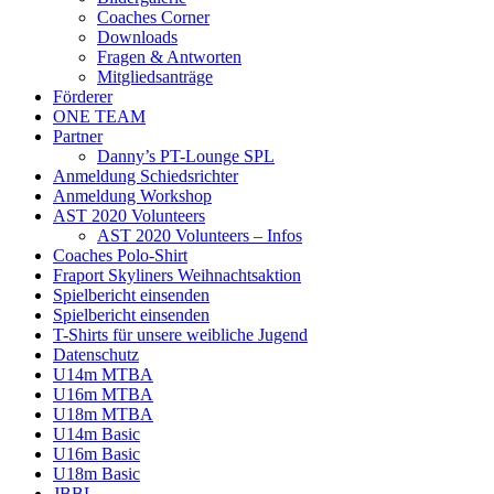
Coaches Corner
Downloads
Fragen & Antworten
Mitgliedsanträge
Förderer
ONE TEAM
Partner
Danny’s PT-Lounge SPL
Anmeldung Schiedsrichter
Anmeldung Workshop
AST 2020 Volunteers
AST 2020 Volunteers – Infos
Coaches Polo-Shirt
Fraport Skyliners Weihnachtsaktion
Spielbericht einsenden
Spielbericht einsenden
T-Shirts für unsere weibliche Jugend
Datenschutz
U14m MTBA
U16m MTBA
U18m MTBA
U14m Basic
U16m Basic
U18m Basic
JBBL