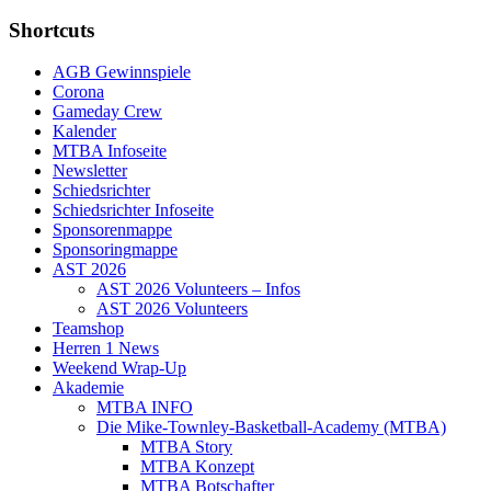
Shortcuts
AGB Gewinnspiele
Corona
Gameday Crew
Kalender
MTBA Infoseite
Newsletter
Schiedsrichter
Schiedsrichter Infoseite
Sponsorenmappe
Sponsoringmappe
AST 2026
AST 2026 Volunteers – Infos
AST 2026 Volunteers
Teamshop
Herren 1 News
Weekend Wrap-Up
Akademie
MTBA INFO
Die Mike-Townley-Basketball-Academy (MTBA)
MTBA Story
MTBA Konzept
MTBA Botschafter