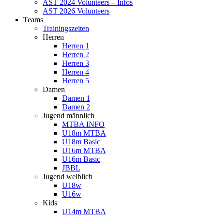
AST 2024 Volunteers – Infos
AST 2026 Volunteers
Teams
Trainingszeiten
Herren
Herren 1
Herren 2
Herren 3
Herren 4
Herren 5
Damen
Damen 1
Damen 2
Jugend männlich
MTBA INFO
U18m MTBA
U18m Basic
U16m MTBA
U16m Basic
JBBL
Jugend weiblich
U18w
U16w
Kids
U14m MTBA