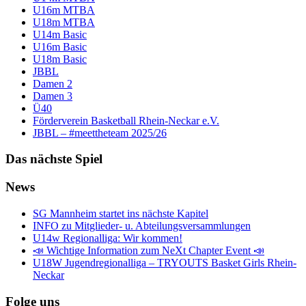
U16m MTBA
U18m MTBA
U14m Basic
U16m Basic
U18m Basic
JBBL
Damen 2
Damen 3
Ü40
Förderverein Basketball Rhein-Neckar e.V.
JBBL – #meettheteam 2025/26
Das nächste Spiel
News
SG Mannheim startet ins nächste Kapitel
INFO zu Mitglieder- u. Abteilungsversammlungen
U14w Regionalliga: Wir kommen!
📣 Wichtige Information zum NeXt Chapter Event 📣
U18W Jugendregionalliga – TRYOUTS Basket Girls Rhein-
Neckar
Folge uns