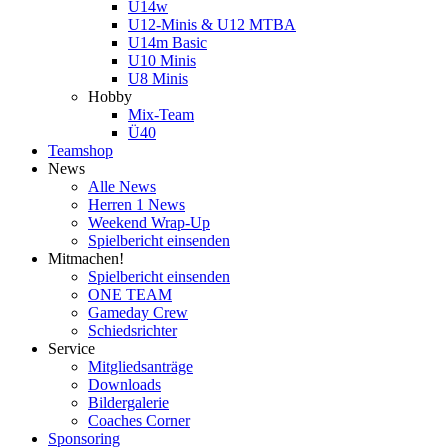
U14w
U12-Minis & U12 MTBA
U14m Basic
U10 Minis
U8 Minis
Hobby
Mix-Team
Ü40
Teamshop
News
Alle News
Herren 1 News
Weekend Wrap-Up
Spielbericht einsenden
Mitmachen!
Spielbericht einsenden
ONE TEAM
Gameday Crew
Schiedsrichter
Service
Mitgliedsanträge
Downloads
Bildergalerie
Coaches Corner
Sponsoring