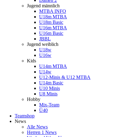
Damen 2
Jugend männlich
MTBA INFO
U18m MTBA
U18m Basic
U16m MTBA
U16m Basic
JBBL
Jugend weiblich
U18w
U16w
Kids
U14m MTBA
U14w
U12-Minis & U12 MTBA
U14m Basic
U10 Minis
U8 Minis
Hobby
Mix-Team
Ü40
Teamshop
News
Alle News
Herren 1 News