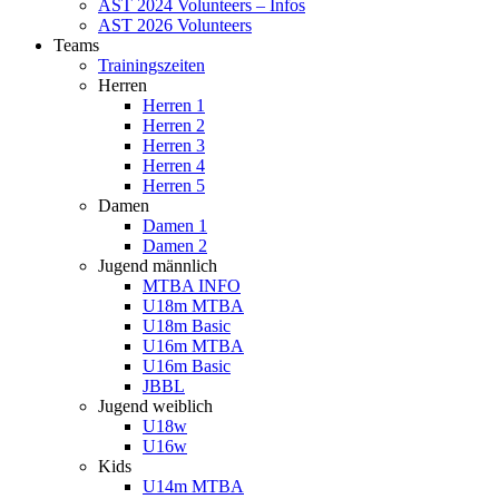
AST 2024 Volunteers – Infos
AST 2026 Volunteers
Teams
Trainingszeiten
Herren
Herren 1
Herren 2
Herren 3
Herren 4
Herren 5
Damen
Damen 1
Damen 2
Jugend männlich
MTBA INFO
U18m MTBA
U18m Basic
U16m MTBA
U16m Basic
JBBL
Jugend weiblich
U18w
U16w
Kids
U14m MTBA