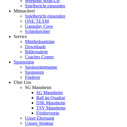
Weekend Wrap-Up
Spielbericht einsenden
Mitmachen!
Spielbericht einsenden
ONE TEAM
Gameday Crew
Schiedsrichter
Service
Mitgliedsanträge
Downloads
Bildergalerie
Coaches Corner
Sponsoring
Sponsoringmappe
Sponsoren
Förderer
Über Uns
SG Mannheim
SG Mannheim
Ball im Quadrat
DJK Mannheim
TSV Mannheim
Förderverein
Unser Ehrenamt
Unsere Struktur