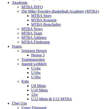
Akademie
MTBA INFO
Die Mike-Townley-Basketball-Academy (MTBA)
MTBA Story
MTBA Konzept
MTBA Botschafter
MTBA News
MTBA Team
MTBA Athleten
MTBA Förderung
Teams
Senioren Herren
Herren 5
Trainingszeiten
Jugend weiblich
U14w
U16w
U18w
Kids
U8 Minis
U10 Minis
12w
U12-Minis & U12 MTBA
Über Uns
Unser Ehrenamt