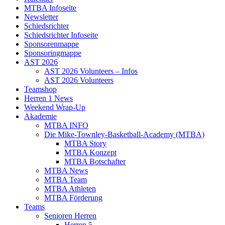
MTBA Infoseite
Newsletter
Schiedsrichter
Schiedsrichter Infoseite
Sponsorenmappe
Sponsoringmappe
AST 2026
AST 2026 Volunteers – Infos
AST 2026 Volunteers
Teamshop
Herren 1 News
Weekend Wrap-Up
Akademie
MTBA INFO
Die Mike-Townley-Basketball-Academy (MTBA)
MTBA Story
MTBA Konzept
MTBA Botschafter
MTBA News
MTBA Team
MTBA Athleten
MTBA Förderung
Teams
Senioren Herren
Herren 5