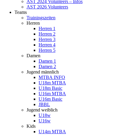
AST 2024 Volunteers – Infos
AST 2026 Volunteers
Teams
Trainingszeiten
Herren
Herren 1
Herren 2
Herren 3
Herren 4
Herren 5
Damen
Damen 1
Damen 2
Jugend männlich
MTBA INFO
U18m MTBA
U18m Basic
U16m MTBA
U16m Basic
JBBL
Jugend weiblich
U18w
U16w
Kids
U14m MTBA