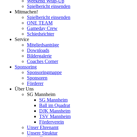
Weekend Wrap-Up
Spielbericht einsenden
Mitmachen!
Spielbericht einsenden
ONE TEAM
Gameday Crew
Schiedsrichter
Service
Mitgliedsanträge
Downloads
Bildergalerie
Coaches Corner
Sponsoring
Sponsoringmappe
Sponsoren
Förderer
Über Uns
SG Mannheim
SG Mannheim
Ball im Quadrat
DJK Mannheim
TSV Mannheim
Förderverein
Unser Ehrenamt
Unsere Struktur