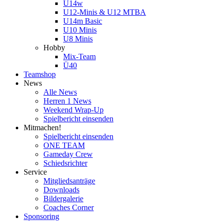
U14w
U12-Minis & U12 MTBA
U14m Basic
U10 Minis
U8 Minis
Hobby
Mix-Team
Ü40
Teamshop
News
Alle News
Herren 1 News
Weekend Wrap-Up
Spielbericht einsenden
Mitmachen!
Spielbericht einsenden
ONE TEAM
Gameday Crew
Schiedsrichter
Service
Mitgliedsanträge
Downloads
Bildergalerie
Coaches Corner
Sponsoring