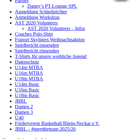
Partner
Danny’s PT-Lounge SPL
Anmeldung Schiedsrichter
Anmeldung Workshop
AST 2020 Volunteers
AST 2020 Volunteers – Infos
Coaches Polo-Shirt
Fraport Skyliners Weihnachtsaktion
Spielbericht einsenden
Spielbericht einsenden
T-Shirts für unsere weibliche Jugend
Datenschutz
U14m MTBA
U16m MTBA
U18m MTBA
U14m Basic
U16m Basic
U18m Basic
JBBL
Damen 2
Damen 3
Ü40
Förderverein Basketball Rhein-Neckar e.V.
JBBL – #meettheteam 2025/26