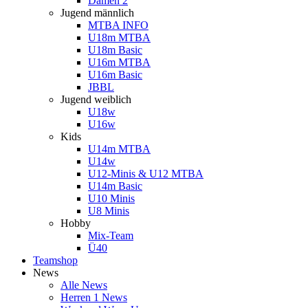
Damen 2
Jugend männlich
MTBA INFO
U18m MTBA
U18m Basic
U16m MTBA
U16m Basic
JBBL
Jugend weiblich
U18w
U16w
Kids
U14m MTBA
U14w
U12-Minis & U12 MTBA
U14m Basic
U10 Minis
U8 Minis
Hobby
Mix-Team
Ü40
Teamshop
News
Alle News
Herren 1 News