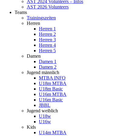
AST 2024 Volunteers – Infos
AST 2026 Volunteers
Teams
Trainingszeiten
Herren
Herren 1
Herren 2
Herren 3
Herren 4
Herren 5
Damen
Damen 1
Damen 2
Jugend männlich
MTBA INFO
U18m MTBA
U18m Basic
U16m MTBA
U16m Basic
JBBL
Jugend weiblich
U18w
U16w
Kids
U14m MTBA