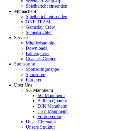
Weekend Wrap-Up
Spielbericht einsenden
Mitmachen!
Spielbericht einsenden
ONE TEAM
Gameday Crew
Schiedsrichter
Service
Mitgliedsanträge
Downloads
Bildergalerie
Coaches Corner
Sponsoring
Sponsoringmappe
Sponsoren
Förderer
Über Uns
SG Mannheim
SG Mannheim
Ball im Quadrat
DJK Mannheim
TSV Mannheim
Förderverein
Unser Ehrenamt
Unsere Struktur