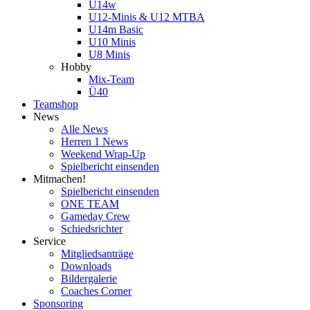
U14w
U12-Minis & U12 MTBA
U14m Basic
U10 Minis
U8 Minis
Hobby
Mix-Team
Ü40
Teamshop
News
Alle News
Herren 1 News
Weekend Wrap-Up
Spielbericht einsenden
Mitmachen!
Spielbericht einsenden
ONE TEAM
Gameday Crew
Schiedsrichter
Service
Mitgliedsanträge
Downloads
Bildergalerie
Coaches Corner
Sponsoring