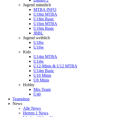
Damen 2
Jugend männlich
MTBA INFO
U18m MTBA
U18m Basic
U16m MTBA
U16m Basic
JBBL
Jugend weiblich
U18w
U16w
Kids
U14m MTBA
U14w
U12-Minis & U12 MTBA
U14m Basic
U10 Minis
U8 Minis
Hobby
Mix-Team
Ü40
Teamshop
News
Alle News
Herren 1 News