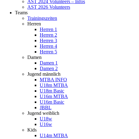
AST 2024 Volunteers – Infos
AST 2026 Volunteers
Teams
Trainingszeiten
Herren
Herren 1
Herren 2
Herren 3
Herren 4
Herren 5
Damen
Damen 1
Damen 2
Jugend männlich
MTBA INFO
U18m MTBA
U18m Basic
U16m MTBA
U16m Basic
JBBL
Jugend weiblich
U18w
U16w
Kids
U14m MTBA