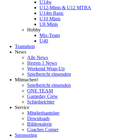
U14w
U12-Minis & U12 MTBA
U14m Basic
U10 Minis
U8 Minis
Hobby
Mix-Team
Ü40
Teamshop
News
Alle News
Herren 1 News
Weekend Wrap-Up
Spielbericht einsenden
Mitmachen!
Spielbericht einsenden
ONE TEAM
Gameday Crew
Schiedsrichter
Service
Mitgliedsanträge
Downloads
Bildergalerie
Coaches Corner
Sponsoring