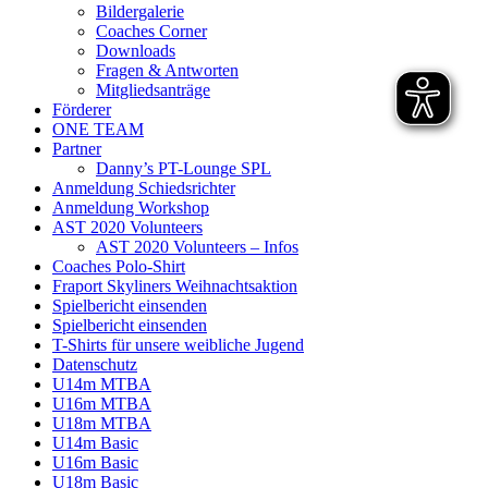
Bildergalerie
Coaches Corner
Downloads
Fragen & Antworten
Mitgliedsanträge
Förderer
ONE TEAM
Partner
Danny’s PT-Lounge SPL
Anmeldung Schiedsrichter
Anmeldung Workshop
AST 2020 Volunteers
AST 2020 Volunteers – Infos
Coaches Polo-Shirt
Fraport Skyliners Weihnachtsaktion
Spielbericht einsenden
Spielbericht einsenden
T-Shirts für unsere weibliche Jugend
Datenschutz
U14m MTBA
U16m MTBA
U18m MTBA
U14m Basic
U16m Basic
U18m Basic