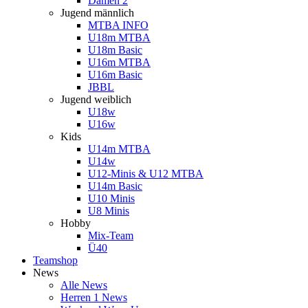
Damen 2
Jugend männlich
MTBA INFO
U18m MTBA
U18m Basic
U16m MTBA
U16m Basic
JBBL
Jugend weiblich
U18w
U16w
Kids
U14m MTBA
U14w
U12-Minis & U12 MTBA
U14m Basic
U10 Minis
U8 Minis
Hobby
Mix-Team
Ü40
Teamshop
News
Alle News
Herren 1 News