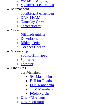
Weekend Wrap-Up
Spielbericht einsenden
Mitmachen!
Spielbericht einsenden
ONE TEAM
Gameday Crew
Schiedsrichter
Service
Mitgliedsanträge
Downloads
Bildergalerie
Coaches Corner
Sponsoring
Sponsoringmappe
Sponsoren
Förderer
Über Uns
SG Mannheim
SG Mannheim
Ball im Quadrat
DJK Mannheim
TSV Mannheim
Förderverein
Unser Ehrenamt
Unsere Struktur