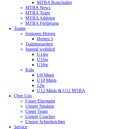
MTBA Botschafter
MTBA News
MTBA Team
MTBA Athleten
MTBA Förderung
Teams
Senioren Herren
Herren 5
Trainingszeiten
Jugend weiblich
U14w
U16w
U18w
Kids
U8 Minis
U10 Minis
12w
U12-Minis & U12 MTBA
Über Uns
Unser Ehrenamt
Unsere Struktur
Unser Team
Unsere Coaches
Unsere Schiedsrichter
Service