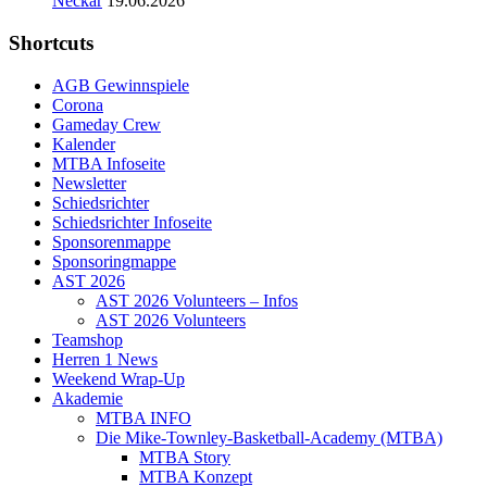
Neckar
19.06.2026
Shortcuts
AGB Gewinnspiele
Corona
Gameday Crew
Kalender
MTBA Infoseite
Newsletter
Schiedsrichter
Schiedsrichter Infoseite
Sponsorenmappe
Sponsoringmappe
AST 2026
AST 2026 Volunteers – Infos
AST 2026 Volunteers
Teamshop
Herren 1 News
Weekend Wrap-Up
Akademie
MTBA INFO
Die Mike-Townley-Basketball-Academy (MTBA)
MTBA Story
MTBA Konzept