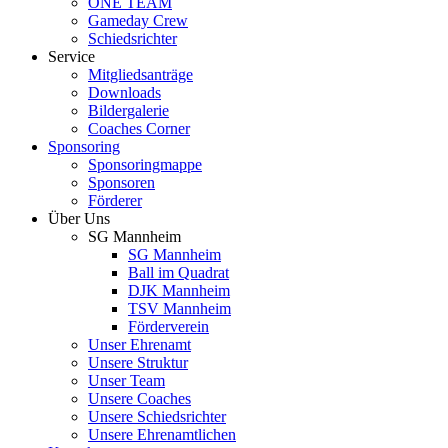
ONE TEAM
Gameday Crew
Schiedsrichter
Service
Mitgliedsanträge
Downloads
Bildergalerie
Coaches Corner
Sponsoring
Sponsoringmappe
Sponsoren
Förderer
Über Uns
SG Mannheim
SG Mannheim
Ball im Quadrat
DJK Mannheim
TSV Mannheim
Förderverein
Unser Ehrenamt
Unsere Struktur
Unser Team
Unsere Coaches
Unsere Schiedsrichter
Unsere Ehrenamtlichen