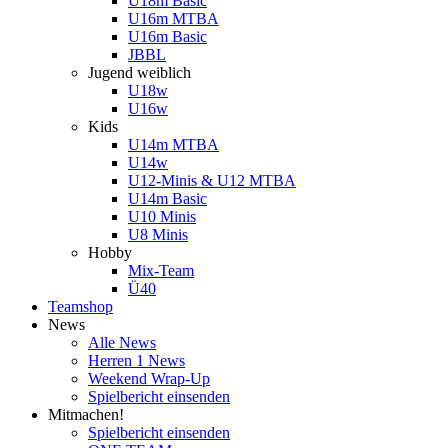
U18m Basic
U16m MTBA
U16m Basic
JBBL
Jugend weiblich
U18w
U16w
Kids
U14m MTBA
U14w
U12-Minis & U12 MTBA
U14m Basic
U10 Minis
U8 Minis
Hobby
Mix-Team
Ü40
Teamshop
News
Alle News
Herren 1 News
Weekend Wrap-Up
Spielbericht einsenden
Mitmachen!
Spielbericht einsenden