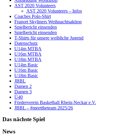
Anmeldung Workshop
AST 2020 Volunteers
AST 2020 Volunteers – Infos
Coaches Polo-Shirt
Fraport Skyliners Weihnachtsaktion
Spielbericht einsenden
Spielbericht einsenden
T-Shirts für unsere weibliche Jugend
Datenschutz
U14m MTBA
U16m MTBA
U18m MTBA
U14m Basic
U16m Basic
U18m Basic
JBBL
Damen 2
Damen 3
Ü40
Förderverein Basketball Rhein-Neckar e.V.
JBBL – #meettheteam 2025/26
Das nächste Spiel
News