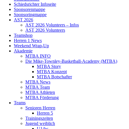
Schiedsrichter Infoseite
Sponsorenmappe
Sponsoringmappe
AST 2026
AST 2026 Volunteers – Infos
AST 2026 Volunteers
Teamshop
Herren 1 News
Weekend Wrap-Up
Akademie
MTBA INFO
Die Mike-Townley-Basketball-Academy (MTBA)
MTBA Story
MTBA Konzept
MTBA Botschafter
MTBA News
MTBA Team
MTBA Athleten
MTBA Förderung
Teams
Senioren Herren
Herren 5
Trainingszeiten
Jugend weiblich
U14w