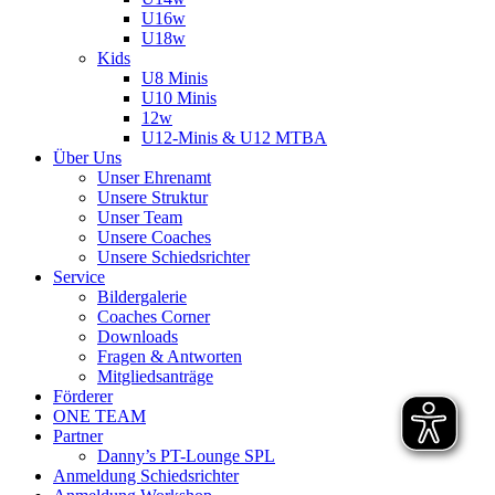
U16w
U18w
Kids
U8 Minis
U10 Minis
12w
U12-Minis & U12 MTBA
Über Uns
Unser Ehrenamt
Unsere Struktur
Unser Team
Unsere Coaches
Unsere Schiedsrichter
Service
Bildergalerie
Coaches Corner
Downloads
Fragen & Antworten
Mitgliedsanträge
Förderer
ONE TEAM
Partner
Danny’s PT-Lounge SPL
Anmeldung Schiedsrichter