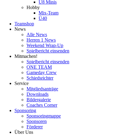
U8 Minis
Hobby
Mix-Team
Ü40
Teamshop
News
Alle News
Herren 1 News
Weekend Wrap-Up
Spielbericht einsenden
Mitmachen!
Spielbericht einsenden
ONE TEAM
Gameday Crew
Schiedsrichter
Service
Mitgliedsanträge
Downloads
Bildergalerie
Coaches Corner
Sponsoring
Sponsoringmappe
Sponsoren
Förderer
Über Uns