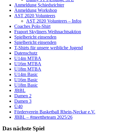
Anmeldung Schiedsrichter
Anmeldung Workshop
AST 2020 Volunteers
AST 2020 Volunteers – Infos
Coaches Polo-Shirt
Fraport Skyliners Weihnachtsaktion
Spielbericht einsenden
Spielbericht einsenden
T-Shirts für unsere weibliche Jugend
Datenschutz
U14m MTBA
U16m MTBA
U18m MTBA
U14m Basic
U16m Basic
U18m Basic
JBBL
Damen 2
Damen 3
Ü40
Förderverein Basketball Rhein-Neckar e.V.
JBBL – #meettheteam 2025/26
Das nächste Spiel