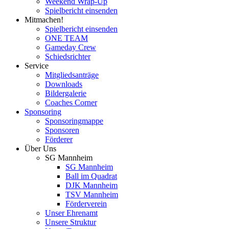
Weekend Wrap-Up
Spielbericht einsenden
Mitmachen!
Spielbericht einsenden
ONE TEAM
Gameday Crew
Schiedsrichter
Service
Mitgliedsanträge
Downloads
Bildergalerie
Coaches Corner
Sponsoring
Sponsoringmappe
Sponsoren
Förderer
Über Uns
SG Mannheim
SG Mannheim
Ball im Quadrat
DJK Mannheim
TSV Mannheim
Förderverein
Unser Ehrenamt
Unsere Struktur