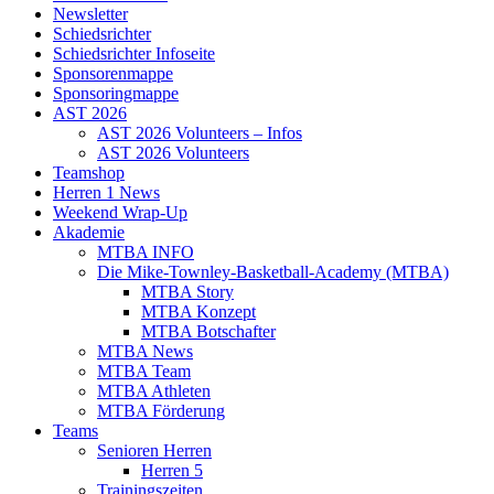
Newsletter
Schiedsrichter
Schiedsrichter Infoseite
Sponsorenmappe
Sponsoringmappe
AST 2026
AST 2026 Volunteers – Infos
AST 2026 Volunteers
Teamshop
Herren 1 News
Weekend Wrap-Up
Akademie
MTBA INFO
Die Mike-Townley-Basketball-Academy (MTBA)
MTBA Story
MTBA Konzept
MTBA Botschafter
MTBA News
MTBA Team
MTBA Athleten
MTBA Förderung
Teams
Senioren Herren
Herren 5
Trainingszeiten