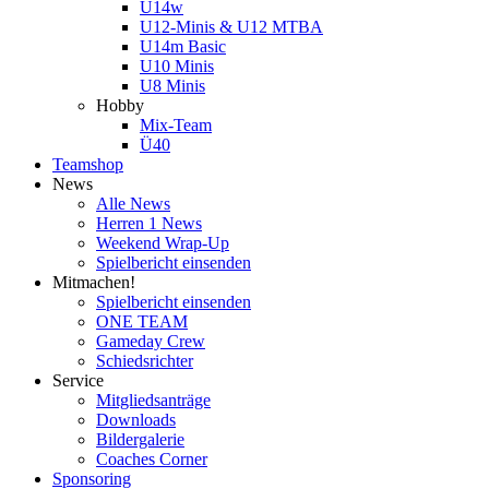
U14w
U12-Minis & U12 MTBA
U14m Basic
U10 Minis
U8 Minis
Hobby
Mix-Team
Ü40
Teamshop
News
Alle News
Herren 1 News
Weekend Wrap-Up
Spielbericht einsenden
Mitmachen!
Spielbericht einsenden
ONE TEAM
Gameday Crew
Schiedsrichter
Service
Mitgliedsanträge
Downloads
Bildergalerie
Coaches Corner
Sponsoring