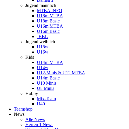
Damen 2
Jugend männlich
MTBA INFO
U18m MTBA
U18m Basic
U16m MTBA
U16m Basic
JBBL
Jugend weiblich
U18w
U16w
Kids
U14m MTBA
U14w
U12-Minis & U12 MTBA
U14m Basic
U10 Minis
U8 Minis
Hobby
Mix-Team
Ü40
Teamshop
News
Alle News
Herren 1 News