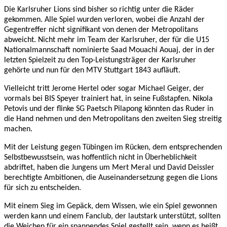
Die Karlsruher Lions sind bisher so richtig unter die Räder
gekommen. Alle Spiel wurden verloren, wobei die Anzahl der
Gegentreffer nicht signifikant von denen der Metropolitans
abweicht. Nicht mehr im Team der Karlsruher, der für die U15
Nationalmannschaft nominierte Saad Mouachi Aouaj, der in der
letzten Spielzeit zu den Top-Leistungsträger der Karlsruher
gehörte und nun für den MTV Stuttgart 1843 aufläuft.
Vielleicht tritt Jerome Hertel oder sogar Michael Geiger, der
vormals bei BIS Speyer trainiert hat, in seine Fußstapfen. Nikola
Petovis und der flinke SG Paetsch Pilapong könnten das Ruder in
die Hand nehmen und den Metropolitans den zweiten Sieg streitig
machen.
Mit der Leistung gegen Tübingen im Rücken, dem entsprechenden
Selbstbewusstsein, was hoffentlich nicht in Überheblichkeit
abdriftet, haben die Jungens um Mert Meral und David Deissler
berechtigte Ambitionen, die Auseinandersetzung gegen die Lions
für sich zu entscheiden.
Mit einem Sieg im Gepäck, dem Wissen, wie ein Spiel gewonnen
werden kann und einem Fanclub, der lautstark unterstützt, sollten
die Weichen für ein spannendes Spiel gestellt sein, wenn es heißt