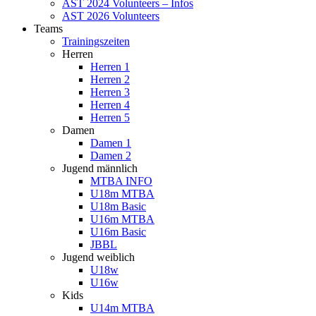
AST 2024 Volunteers – Infos
AST 2026 Volunteers
Teams
Trainingszeiten
Herren
Herren 1
Herren 2
Herren 3
Herren 4
Herren 5
Damen
Damen 1
Damen 2
Jugend männlich
MTBA INFO
U18m MTBA
U18m Basic
U16m MTBA
U16m Basic
JBBL
Jugend weiblich
U18w
U16w
Kids
U14m MTBA