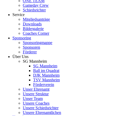
ONE TEAM
Gameday Crew
Schiedsrichter
Service
Mitgliedsanträge
Downloads
Bildergalerie
Coaches Corner
Sponsoring
Sponsoringmappe
Sponsoren
Förderer
Über Uns
SG Mannheim
SG Mannheim
Ball im Quadrat
DJK Mannheim
TSV Mannheim
Förderverein
Unser Ehrenamt
Unsere Struktur
Unser Team
Unsere Coaches
Unsere Schiedsrichter
Unsere Ehrenamtlichen