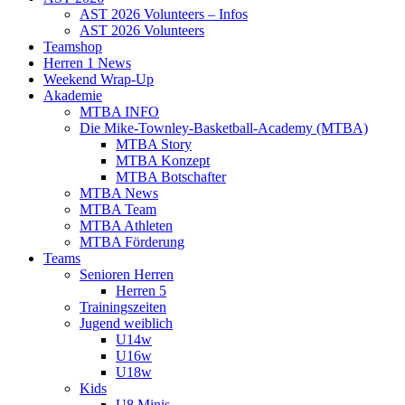
AST 2026 Volunteers – Infos
AST 2026 Volunteers
Teamshop
Herren 1 News
Weekend Wrap-Up
Akademie
MTBA INFO
Die Mike-Townley-Basketball-Academy (MTBA)
MTBA Story
MTBA Konzept
MTBA Botschafter
MTBA News
MTBA Team
MTBA Athleten
MTBA Förderung
Teams
Senioren Herren
Herren 5
Trainingszeiten
Jugend weiblich
U14w
U16w
U18w
Kids
U8 Minis