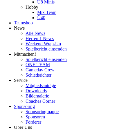
U8 Minis
Hobby
Mix-Team
Ü40
Teamshop
News
Alle News
Herren 1 News
Weekend Wrap-Up
Spielbericht einsenden
Mitmachen!
Spielbericht einsenden
ONE TEAM
Gameday Crew
Schiedsrichter
Service
Mitgliedsanträge
Downloads
Bildergalerie
Coaches Corner
Sponsoring
Sponsoringmappe
Sponsoren
Förderer
Über Uns