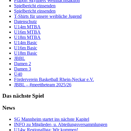
Fraport Skyliners Weihnachtsaktion
Spielbericht einsenden
Spielbericht einsenden
T-Shirts für unsere weibliche Jugend
Datenschutz
U14m MTBA
U16m MTBA
U18m MTBA
U14m Basic
U16m Basic
U18m Basic
JBBL
Damen 2
Damen 3
Ü40
Förderverein Basketball Rhein-Neckar e.V.
JBBL – #meettheteam 2025/26
Das nächste Spiel
News
SG Mannheim startet ins nächste Kapitel
INFO zu Mitglieder- u. Abteilungsversammlungen
U14w Regionalliga: Wir kommen!