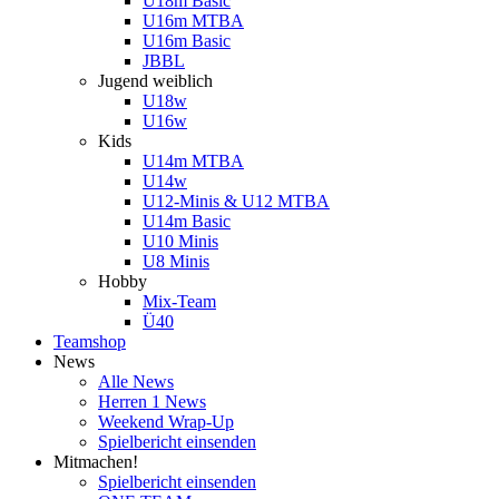
U18m Basic
U16m MTBA
U16m Basic
JBBL
Jugend weiblich
U18w
U16w
Kids
U14m MTBA
U14w
U12-Minis & U12 MTBA
U14m Basic
U10 Minis
U8 Minis
Hobby
Mix-Team
Ü40
Teamshop
News
Alle News
Herren 1 News
Weekend Wrap-Up
Spielbericht einsenden
Mitmachen!
Spielbericht einsenden