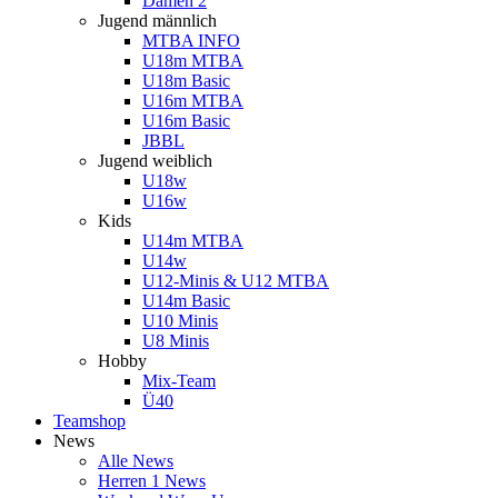
Damen 2
Jugend männlich
MTBA INFO
U18m MTBA
U18m Basic
U16m MTBA
U16m Basic
JBBL
Jugend weiblich
U18w
U16w
Kids
U14m MTBA
U14w
U12-Minis & U12 MTBA
U14m Basic
U10 Minis
U8 Minis
Hobby
Mix-Team
Ü40
Teamshop
News
Alle News
Herren 1 News