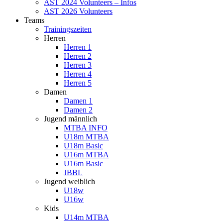
AST 2024 Volunteers – Infos
AST 2026 Volunteers
Teams
Trainingszeiten
Herren
Herren 1
Herren 2
Herren 3
Herren 4
Herren 5
Damen
Damen 1
Damen 2
Jugend männlich
MTBA INFO
U18m MTBA
U18m Basic
U16m MTBA
U16m Basic
JBBL
Jugend weiblich
U18w
U16w
Kids
U14m MTBA