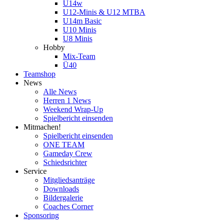
U14w
U12-Minis & U12 MTBA
U14m Basic
U10 Minis
U8 Minis
Hobby
Mix-Team
Ü40
Teamshop
News
Alle News
Herren 1 News
Weekend Wrap-Up
Spielbericht einsenden
Mitmachen!
Spielbericht einsenden
ONE TEAM
Gameday Crew
Schiedsrichter
Service
Mitgliedsanträge
Downloads
Bildergalerie
Coaches Corner
Sponsoring