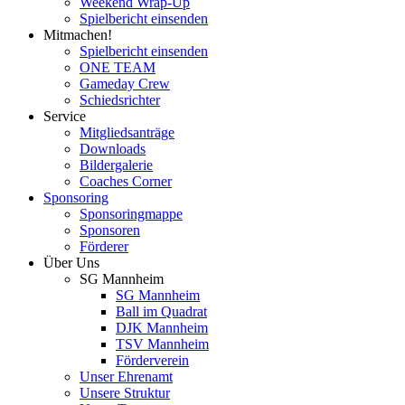
Weekend Wrap-Up
Spielbericht einsenden
Mitmachen!
Spielbericht einsenden
ONE TEAM
Gameday Crew
Schiedsrichter
Service
Mitgliedsanträge
Downloads
Bildergalerie
Coaches Corner
Sponsoring
Sponsoringmappe
Sponsoren
Förderer
Über Uns
SG Mannheim
SG Mannheim
Ball im Quadrat
DJK Mannheim
TSV Mannheim
Förderverein
Unser Ehrenamt
Unsere Struktur