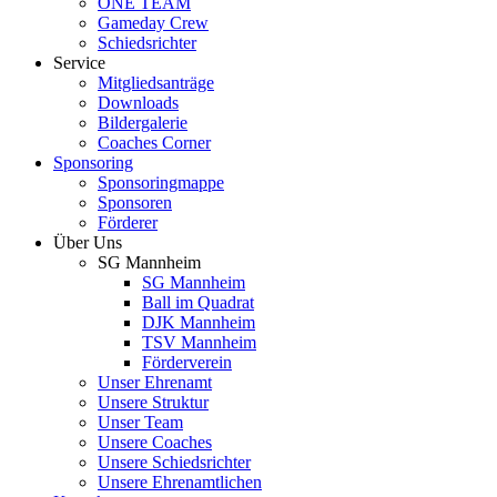
ONE TEAM
Gameday Crew
Schiedsrichter
Service
Mitgliedsanträge
Downloads
Bildergalerie
Coaches Corner
Sponsoring
Sponsoringmappe
Sponsoren
Förderer
Über Uns
SG Mannheim
SG Mannheim
Ball im Quadrat
DJK Mannheim
TSV Mannheim
Förderverein
Unser Ehrenamt
Unsere Struktur
Unser Team
Unsere Coaches
Unsere Schiedsrichter
Unsere Ehrenamtlichen