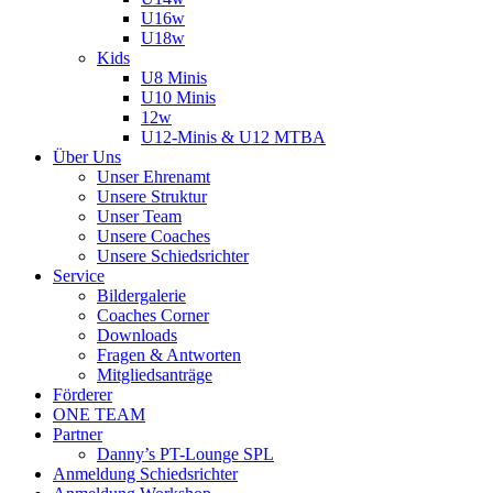
U16w
U18w
Kids
U8 Minis
U10 Minis
12w
U12-Minis & U12 MTBA
Über Uns
Unser Ehrenamt
Unsere Struktur
Unser Team
Unsere Coaches
Unsere Schiedsrichter
Service
Bildergalerie
Coaches Corner
Downloads
Fragen & Antworten
Mitgliedsanträge
Förderer
ONE TEAM
Partner
Danny’s PT-Lounge SPL
Anmeldung Schiedsrichter