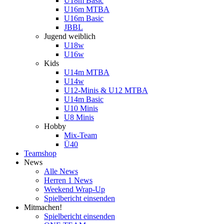
U18m Basic
U16m MTBA
U16m Basic
JBBL
Jugend weiblich
U18w
U16w
Kids
U14m MTBA
U14w
U12-Minis & U12 MTBA
U14m Basic
U10 Minis
U8 Minis
Hobby
Mix-Team
Ü40
Teamshop
News
Alle News
Herren 1 News
Weekend Wrap-Up
Spielbericht einsenden
Mitmachen!
Spielbericht einsenden