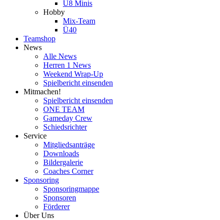
U8 Minis
Hobby
Mix-Team
Ü40
Teamshop
News
Alle News
Herren 1 News
Weekend Wrap-Up
Spielbericht einsenden
Mitmachen!
Spielbericht einsenden
ONE TEAM
Gameday Crew
Schiedsrichter
Service
Mitgliedsanträge
Downloads
Bildergalerie
Coaches Corner
Sponsoring
Sponsoringmappe
Sponsoren
Förderer
Über Uns