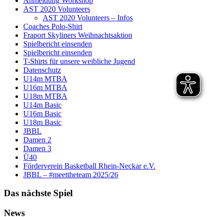
Anmeldung Workshop
AST 2020 Volunteers
AST 2020 Volunteers – Infos
Coaches Polo-Shirt
Fraport Skyliners Weihnachtsaktion
Spielbericht einsenden
Spielbericht einsenden
T-Shirts für unsere weibliche Jugend
Datenschutz
U14m MTBA
U16m MTBA
U18m MTBA
U14m Basic
U16m Basic
U18m Basic
JBBL
Damen 2
Damen 3
Ü40
Förderverein Basketball Rhein-Neckar e.V.
JBBL – #meettheteam 2025/26
Das nächste Spiel
News