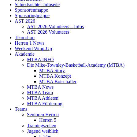
Schiedsrichter Infoseite
Sponsorenmappe
Sponsoringmappe
AST 2026
AST 2026 Volunteers – Infos
AST 2026 Volunteers
Teamshop
Herren 1 News
Weekend Wrap-Up
Akademie
MTBA INFO
Die Mike-Townley-Basketball-Academy (MTBA)
MTBA Story
MTBA Konzept
MTBA Botschafter
MTBA News
MTBA Team
MTBA Athleten
MTBA Förderung
Teams
Senioren Herren
Herren 5
Trainingszeiten
Jugend weiblich
U14w