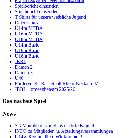
Fraport Skyliners Weihnachtsaktion
Spielbericht einsenden
Spielbericht einsenden
T-Shirts für unsere weibliche Jugend
Datenschutz
U14m MTBA
U16m MTBA
U18m MTBA
U14m Basic
U16m Basic
U18m Basic
JBBL
Damen 2
Damen 3
Ü40
Förderverein Basketball Rhein-Neckar e.V.
JBBL – #meettheteam 2025/26
Das nächste Spiel
News
SG Mannheim startet ins nächste Kapitel
INFO zu Mitglieder- u. Abteilungsversammlungen
U14w Regionalliga: Wir kommen!