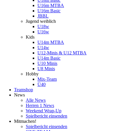
U18m Basic
U16m MTBA
U16m Basic
JBBL
Jugend weiblich
U18w
U16w
Kids
U14m MTBA
U14w
U12-Minis & U12 MTBA
U14m Basic
U10 Minis
U8 Minis
Hobby
Mix-Team
Ü40
Teamshop
News
Alle News
Herren 1 News
Weekend Wrap-Up
Spielbericht einsenden
Mitmachen!
Spielbericht einsenden