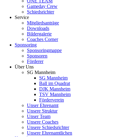
ONE TEAM
Gameday Crew
Schiedsrichter
Service
Mitgliedsanträge
Downloads
Bildergalerie
Coaches Corner
Sponsoring
Sponsoringmappe
Sponsoren
Förderer
Über Uns
SG Mannheim
SG Mannheim
Ball im Quadrat
DJK Mannheim
TSV Mannheim
Förderverein
Unser Ehrenamt
Unsere Struktur
Unser Team
Unsere Coaches
Unsere Schiedsrichter
Unsere Ehrenamtlichen