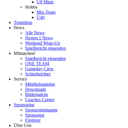
U8 Minis
Hobby
Mix-Team
Ü40
Teamshop
News
Alle News
Herren 1 News
Weekend Wrap-Up
Spielbericht einsenden
Mitmachen!
Spielbericht einsenden
ONE TEAM
Gameday Crew
Schiedsrichter
Service
Mitgliedsanträge
Downloads
Bildergalerie
Coaches Corner
Sponsoring
Sponsoringmappe
Sponsoren
Förderer
Über Uns