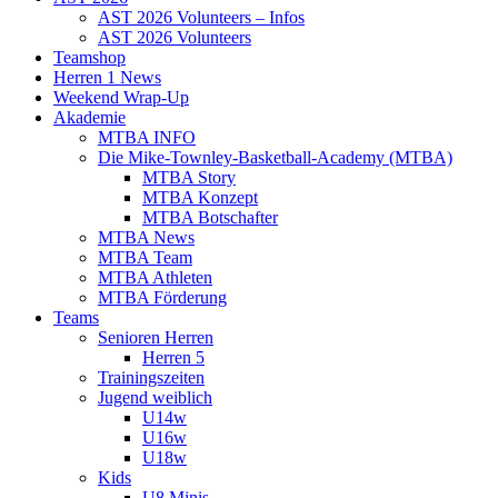
AST 2026 Volunteers – Infos
AST 2026 Volunteers
Teamshop
Herren 1 News
Weekend Wrap-Up
Akademie
MTBA INFO
Die Mike-Townley-Basketball-Academy (MTBA)
MTBA Story
MTBA Konzept
MTBA Botschafter
MTBA News
MTBA Team
MTBA Athleten
MTBA Förderung
Teams
Senioren Herren
Herren 5
Trainingszeiten
Jugend weiblich
U14w
U16w
U18w
Kids
U8 Minis