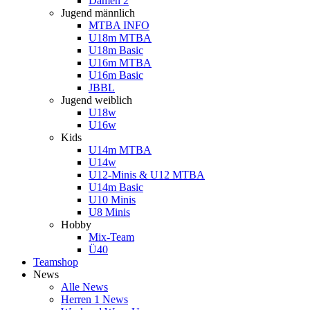
Damen 2
Jugend männlich
MTBA INFO
U18m MTBA
U18m Basic
U16m MTBA
U16m Basic
JBBL
Jugend weiblich
U18w
U16w
Kids
U14m MTBA
U14w
U12-Minis & U12 MTBA
U14m Basic
U10 Minis
U8 Minis
Hobby
Mix-Team
Ü40
Teamshop
News
Alle News
Herren 1 News