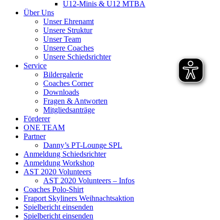
U12-Minis & U12 MTBA
Über Uns
Unser Ehrenamt
Unsere Struktur
Unser Team
Unsere Coaches
Unsere Schiedsrichter
Service
Bildergalerie
Coaches Corner
Downloads
Fragen & Antworten
Mitgliedsanträge
Förderer
ONE TEAM
Partner
Danny’s PT-Lounge SPL
Anmeldung Schiedsrichter
Anmeldung Workshop
AST 2020 Volunteers
AST 2020 Volunteers – Infos
Coaches Polo-Shirt
Fraport Skyliners Weihnachtsaktion
Spielbericht einsenden
Spielbericht einsenden