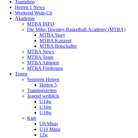
Teamshop
Herren 1 News
Weekend Wrap-Up
Akademie
MTBA INFO
Die Mike-Townley-Basketball-Academy (MTBA)
MTBA Story
MTBA Konzept
MTBA Botschafter
MTBA News
MTBA Team
MTBA Athleten
MTBA Förderung
Teams
Senioren Herren
Herren 5
Trainingszeiten
Jugend weiblich
U14w
U16w
U18w
Kids
U8 Minis
U10 Minis
12w