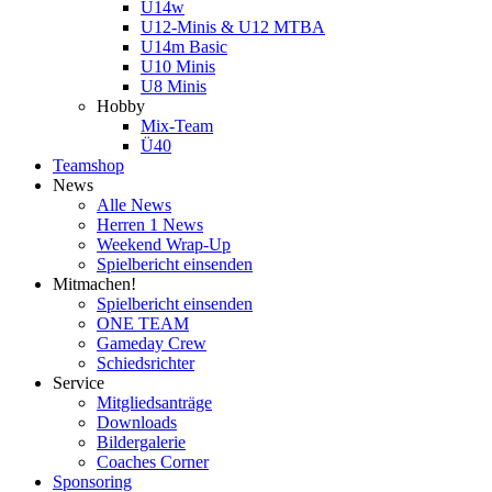
U14w
U12-Minis & U12 MTBA
U14m Basic
U10 Minis
U8 Minis
Hobby
Mix-Team
Ü40
Teamshop
News
Alle News
Herren 1 News
Weekend Wrap-Up
Spielbericht einsenden
Mitmachen!
Spielbericht einsenden
ONE TEAM
Gameday Crew
Schiedsrichter
Service
Mitgliedsanträge
Downloads
Bildergalerie
Coaches Corner
Sponsoring