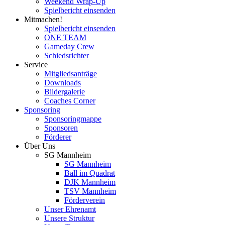
Weekend Wrap-Up
Spielbericht einsenden
Mitmachen!
Spielbericht einsenden
ONE TEAM
Gameday Crew
Schiedsrichter
Service
Mitgliedsanträge
Downloads
Bildergalerie
Coaches Corner
Sponsoring
Sponsoringmappe
Sponsoren
Förderer
Über Uns
SG Mannheim
SG Mannheim
Ball im Quadrat
DJK Mannheim
TSV Mannheim
Förderverein
Unser Ehrenamt
Unsere Struktur