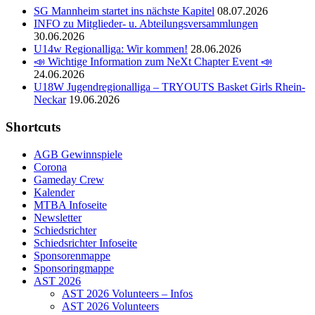
SG Mannheim startet ins nächste Kapitel
08.07.2026
INFO zu Mitglieder- u. Abteilungsversammlungen
30.06.2026
U14w Regionalliga: Wir kommen!
28.06.2026
📣 Wichtige Information zum NeXt Chapter Event 📣
24.06.2026
U18W Jugendregionalliga – TRYOUTS Basket Girls Rhein-
Neckar
19.06.2026
Shortcuts
AGB Gewinnspiele
Corona
Gameday Crew
Kalender
MTBA Infoseite
Newsletter
Schiedsrichter
Schiedsrichter Infoseite
Sponsorenmappe
Sponsoringmappe
AST 2026
AST 2026 Volunteers – Infos
AST 2026 Volunteers