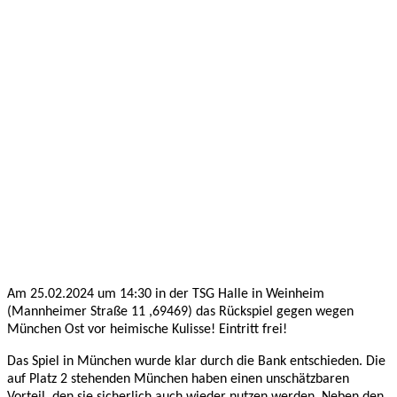
Feb.
2024
Vorbericht
JBBL:
Rhein-
Neckar
Metropolitans
25.02.2024
JBBL
Am 25.02.2024 um 14:30 in der TSG Halle in Weinheim
(Mannheimer Straße 11 ,69469) das Rückspiel gegen wegen
München Ost vor heimische Kulisse! Eintritt frei!
Das Spiel in München wurde klar durch die Bank entschieden. Die
auf Platz 2 stehenden München haben einen unschätzbaren
Vorteil, den sie sicherlich auch wieder nutzen werden. Neben den