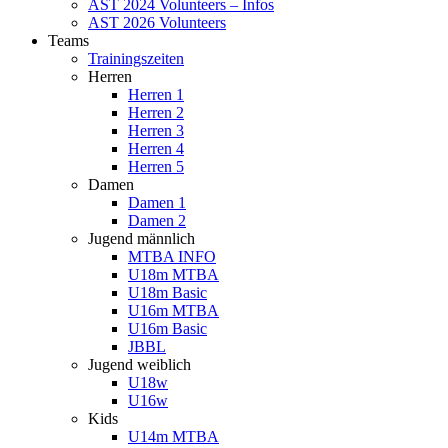
AST 2024 Volunteers – Infos
AST 2026 Volunteers
Teams
Trainingszeiten
Herren
Herren 1
Herren 2
Herren 3
Herren 4
Herren 5
Damen
Damen 1
Damen 2
Jugend männlich
MTBA INFO
U18m MTBA
U18m Basic
U16m MTBA
U16m Basic
JBBL
Jugend weiblich
U18w
U16w
Kids
U14m MTBA