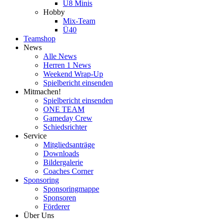
U8 Minis
Hobby
Mix-Team
Ü40
Teamshop
News
Alle News
Herren 1 News
Weekend Wrap-Up
Spielbericht einsenden
Mitmachen!
Spielbericht einsenden
ONE TEAM
Gameday Crew
Schiedsrichter
Service
Mitgliedsanträge
Downloads
Bildergalerie
Coaches Corner
Sponsoring
Sponsoringmappe
Sponsoren
Förderer
Über Uns