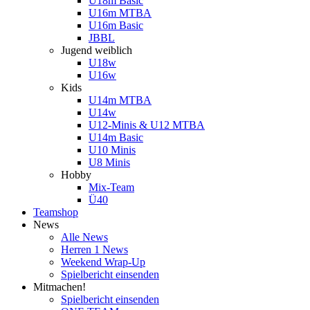
U18m Basic
U16m MTBA
U16m Basic
JBBL
Jugend weiblich
U18w
U16w
Kids
U14m MTBA
U14w
U12-Minis & U12 MTBA
U14m Basic
U10 Minis
U8 Minis
Hobby
Mix-Team
Ü40
Teamshop
News
Alle News
Herren 1 News
Weekend Wrap-Up
Spielbericht einsenden
Mitmachen!
Spielbericht einsenden