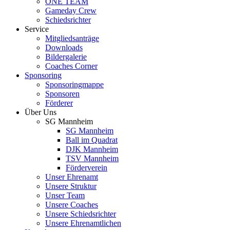
ONE TEAM
Gameday Crew
Schiedsrichter
Service
Mitgliedsanträge
Downloads
Bildergalerie
Coaches Corner
Sponsoring
Sponsoringmappe
Sponsoren
Förderer
Über Uns
SG Mannheim
SG Mannheim
Ball im Quadrat
DJK Mannheim
TSV Mannheim
Förderverein
Unser Ehrenamt
Unsere Struktur
Unser Team
Unsere Coaches
Unsere Schiedsrichter
Unsere Ehrenamtlichen