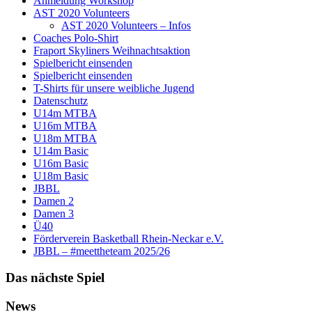
Anmeldung Workshop
AST 2020 Volunteers
AST 2020 Volunteers – Infos
Coaches Polo-Shirt
Fraport Skyliners Weihnachtsaktion
Spielbericht einsenden
Spielbericht einsenden
T-Shirts für unsere weibliche Jugend
Datenschutz
U14m MTBA
U16m MTBA
U18m MTBA
U14m Basic
U16m Basic
U18m Basic
JBBL
Damen 2
Damen 3
Ü40
Förderverein Basketball Rhein-Neckar e.V.
JBBL – #meettheteam 2025/26
Das nächste Spiel
News