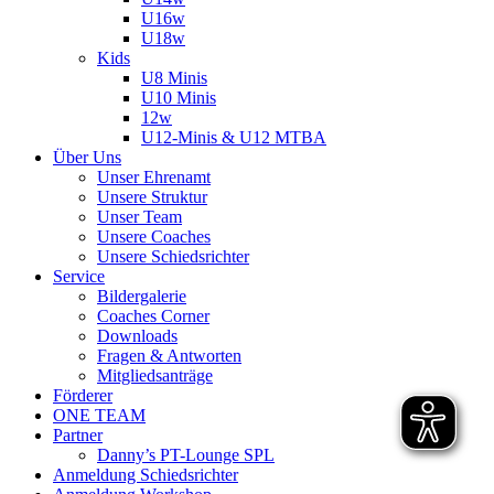
U16w
U18w
Kids
U8 Minis
U10 Minis
12w
U12-Minis & U12 MTBA
Über Uns
Unser Ehrenamt
Unsere Struktur
Unser Team
Unsere Coaches
Unsere Schiedsrichter
Service
Bildergalerie
Coaches Corner
Downloads
Fragen & Antworten
Mitgliedsanträge
Förderer
ONE TEAM
Partner
Danny’s PT-Lounge SPL
Anmeldung Schiedsrichter