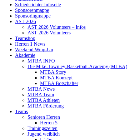
Schiedsrichter Infoseite
Sponsorenmappe
Sponsoringmappe
AST 2026
AST 2026 Volunteers – Infos
AST 2026 Volunteers
Teamshop
Herren 1 News
Weekend Wrap-Up
Akademie
MTBA INFO
Die Mike-Townley-Basketball-Academy (MTBA)
MTBA Story
MTBA Konzept
MTBA Botschafter
MTBA News
MTBA Team
MTBA Athleten
MTBA Förderung
Teams
Senioren Herren
Herren 5
Trainingszeiten
Jugend weiblich
U14w