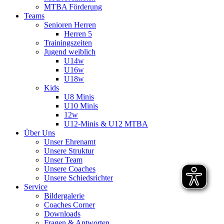
MTBA Förderung
Teams
Senioren Herren
Herren 5
Trainingszeiten
Jugend weiblich
U14w
U16w
U18w
Kids
U8 Minis
U10 Minis
12w
U12-Minis & U12 MTBA
Über Uns
Unser Ehrenamt
Unsere Struktur
Unser Team
Unsere Coaches
Unsere Schiedsrichter
Service
Bildergalerie
Coaches Corner
Downloads
Fragen & Antworten