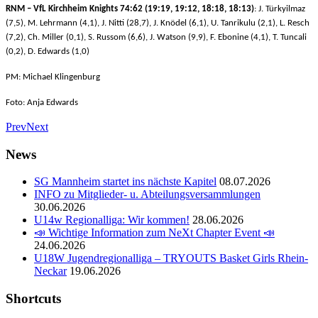
RNM –
VfL Kirchheim Knights 74
:
62 (19:19, 19:12, 18:18, 18:13)
: J. Türkyilmaz
(7,5), M. Lehrmann (4,1), J. Nitti (28,7), J. Knödel (6,1), U. Tanrikulu (2,1), L. Resch
(7,2), Ch. Miller (0,1), S. Russom (6,6), J. Watson (9,9), F. Ebonine (4,1), T. Tuncali
(0,2), D. Edwards (1,0)
PM: Michael Klingenburg
Foto: Anja Edwards
Prev
Next
News
SG Mannheim startet ins nächste Kapitel
08.07.2026
INFO zu Mitglieder- u. Abteilungsversammlungen
30.06.2026
U14w Regionalliga: Wir kommen!
28.06.2026
📣 Wichtige Information zum NeXt Chapter Event 📣
24.06.2026
U18W Jugendregionalliga – TRYOUTS Basket Girls Rhein-
Neckar
19.06.2026
Shortcuts