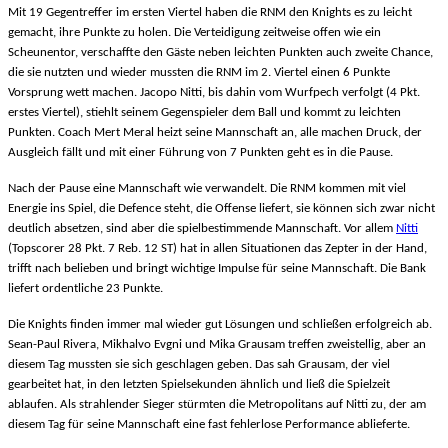
Mit 19 Gegentreffer im ersten Viertel haben die RNM den Knights es zu leicht
gemacht, ihre Punkte zu holen. Die Verteidigung zeitweise offen wie ein
Scheunentor, verschaffte den Gäste neben leichten Punkten auch zweite Chance,
die sie nutzten und wieder mussten die RNM im 2. Viertel einen 6 Punkte
Vorsprung wett machen. Jacopo Nitti, bis dahin vom Wurfpech verfolgt (4 Pkt.
erstes Viertel), stiehlt seinem Gegenspieler dem Ball und kommt zu leichten
Punkten. Coach Mert Meral heizt seine Mannschaft an, alle machen Druck, der
Ausgleich fällt und mit einer Führung von 7 Punkten geht es in die Pause.
Nach der Pause eine Mannschaft wie verwandelt. Die RNM kommen mit viel
Energie ins Spiel, die Defence steht, die Offense liefert, sie können sich zwar nicht
deutlich absetzen, sind aber die spielbestimmende Mannschaft. Vor allem
Nitti
(Topscorer 28 Pkt. 7 Reb. 12 ST) hat in allen Situationen das Zepter in der Hand,
trifft nach belieben und bringt wichtige Impulse für seine Mannschaft. Die Bank
liefert ordentliche 23 Punkte.
Die Knights finden immer mal wieder gut Lösungen und schließen erfolgreich ab.
Sean-Paul Rivera, Mikhalvo Evgni und Mika Grausam treffen zweistellig, aber an
diesem Tag mussten sie sich geschlagen geben. Das sah Grausam, der viel
gearbeitet hat, in den letzten Spielsekunden ähnlich und ließ die Spielzeit
ablaufen. Als strahlender Sieger stürmten die Metropolitans auf Nitti zu, der am
diesem Tag für seine Mannschaft eine fast fehlerlose Performance ablieferte.