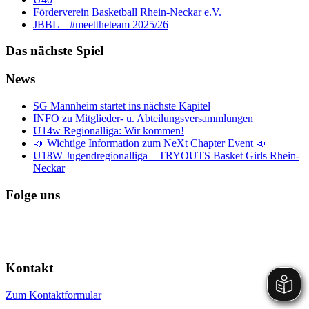
Förderverein Basketball Rhein-Neckar e.V.
JBBL – #meettheteam 2025/26
Das nächste Spiel
News
SG Mannheim startet ins nächste Kapitel
INFO zu Mitglieder- u. Abteilungsversammlungen
U14w Regionalliga: Wir kommen!
📣 Wichtige Information zum NeXt Chapter Event 📣
U18W Jugendregionalliga – TRYOUTS Basket Girls Rhein-
Neckar
Folge uns
Kontakt
Zum Kontaktformular