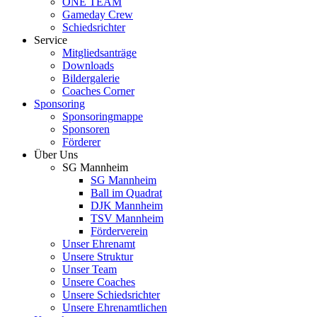
ONE TEAM
Gameday Crew
Schiedsrichter
Service
Mitgliedsanträge
Downloads
Bildergalerie
Coaches Corner
Sponsoring
Sponsoringmappe
Sponsoren
Förderer
Über Uns
SG Mannheim
SG Mannheim
Ball im Quadrat
DJK Mannheim
TSV Mannheim
Förderverein
Unser Ehrenamt
Unsere Struktur
Unser Team
Unsere Coaches
Unsere Schiedsrichter
Unsere Ehrenamtlichen