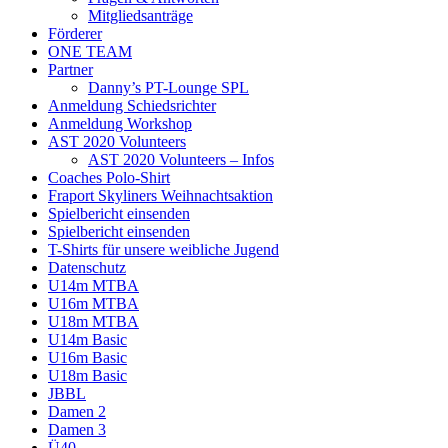
Mitgliedsanträge
Förderer
ONE TEAM
Partner
Danny’s PT-Lounge SPL
Anmeldung Schiedsrichter
Anmeldung Workshop
AST 2020 Volunteers
AST 2020 Volunteers – Infos
Coaches Polo-Shirt
Fraport Skyliners Weihnachtsaktion
Spielbericht einsenden
Spielbericht einsenden
T-Shirts für unsere weibliche Jugend
Datenschutz
U14m MTBA
U16m MTBA
U18m MTBA
U14m Basic
U16m Basic
U18m Basic
JBBL
Damen 2
Damen 3
Ü40