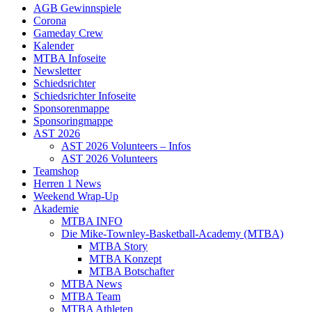
AGB Gewinnspiele
Corona
Gameday Crew
Kalender
MTBA Infoseite
Newsletter
Schiedsrichter
Schiedsrichter Infoseite
Sponsorenmappe
Sponsoringmappe
AST 2026
AST 2026 Volunteers – Infos
AST 2026 Volunteers
Teamshop
Herren 1 News
Weekend Wrap-Up
Akademie
MTBA INFO
Die Mike-Townley-Basketball-Academy (MTBA)
MTBA Story
MTBA Konzept
MTBA Botschafter
MTBA News
MTBA Team
MTBA Athleten