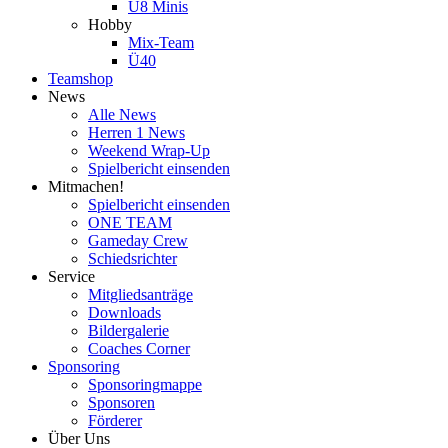
U8 Minis
Hobby
Mix-Team
Ü40
Teamshop
News
Alle News
Herren 1 News
Weekend Wrap-Up
Spielbericht einsenden
Mitmachen!
Spielbericht einsenden
ONE TEAM
Gameday Crew
Schiedsrichter
Service
Mitgliedsanträge
Downloads
Bildergalerie
Coaches Corner
Sponsoring
Sponsoringmappe
Sponsoren
Förderer
Über Uns