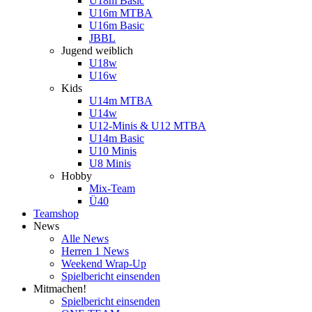
U18m Basic
U16m MTBA
U16m Basic
JBBL
Jugend weiblich
U18w
U16w
Kids
U14m MTBA
U14w
U12-Minis & U12 MTBA
U14m Basic
U10 Minis
U8 Minis
Hobby
Mix-Team
Ü40
Teamshop
News
Alle News
Herren 1 News
Weekend Wrap-Up
Spielbericht einsenden
Mitmachen!
Spielbericht einsenden