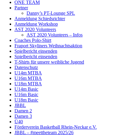
ONE TEAM
Partner
Danny’s PT-Lounge SPL
Anmeldung Schiedsrichter
Anmeldung Workshop
AST 2020 Volunteers
AST 2020 Volunteers – Infos
Coaches Polo-Shirt
Fraport Skyliners Weihnachtsaktion
Spielbericht einsenden
Spielbericht einsenden
T-Shirts für unsere weibliche Jugend
Datenschutz
U14m MTBA
U16m MTBA
U18m MTBA
U14m Basic
U16m Basic
U18m Basic
JBBL
Damen 2
Damen 3
Ü40
Förderverein Basketball Rhein-Neckar e.V.
JBBL – #meettheteam 2025/26