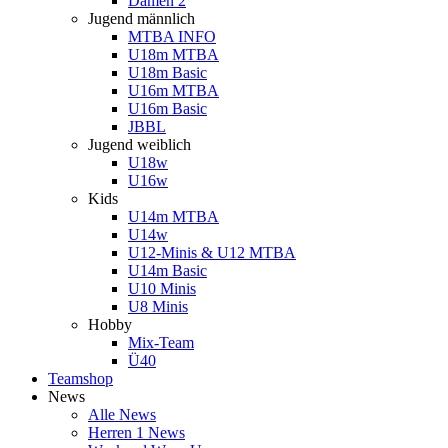
Damen 2
Jugend männlich
MTBA INFO
U18m MTBA
U18m Basic
U16m MTBA
U16m Basic
JBBL
Jugend weiblich
U18w
U16w
Kids
U14m MTBA
U14w
U12-Minis & U12 MTBA
U14m Basic
U10 Minis
U8 Minis
Hobby
Mix-Team
Ü40
Teamshop
News
Alle News
Herren 1 News