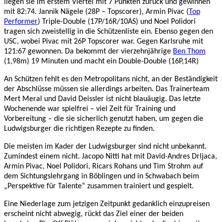
liegen sie im erstem Viertel mit 7 Punkten zurück und gewinnen
mit 82:74. Jannik Nägele (28P – Topscorer), Armin Pivac (
Top
Performer
) Triple-Double (17P/16R/10AS) und Noel Polidori
tragen sich zweistellig in die Schützenliste ein. Ebenso gegen den
USC, wobei Pivac mit 26P Topscorer war. Gegen Karlsruhe mit
121:67 gewonnen. Da bekommt der vierzehnjährige
Ben Thom
(1,98m) 19 Minuten und macht ein Double-Double (16P,14R)
An Schützen fehlt es den Metropolitans nicht, an der Beständigkeit
der Abschlüsse müssen sie allerdings arbeiten. Das Trainerteam
Mert Meral und David Deissler ist nicht blauäugig. Das letzte
Wochenende war spielfrei – viel Zeit für Training und
Vorbereitung – die sie sicherlich genutzt haben, um gegen die
Ludwigsburger die richtigen Rezepte zu finden.
Die meisten im Kader der Ludwigsburger sind nicht unbekannt.
Zumindest einem nicht. Jacopo Nitti hat mit David-Andres Drljaca,
Armin Pivac, Noel Polidori, Ricars Rohans und Tim Strohm auf
dem Sichtungslehrgang in Böblingen und in Schwabach beim
„Perspektive für Talente“ zusammen trainiert und gespielt.
Eine Niederlage zum jetzigen Zeitpunkt gedanklich einzupreisen
erscheint nicht abwegig, rückt das Ziel einer der beiden