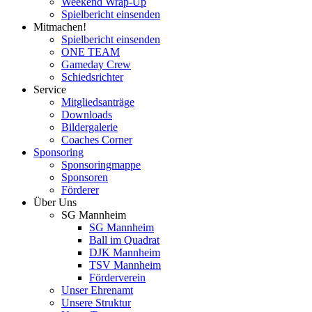
Weekend Wrap-Up
Spielbericht einsenden
Mitmachen!
Spielbericht einsenden
ONE TEAM
Gameday Crew
Schiedsrichter
Service
Mitgliedsanträge
Downloads
Bildergalerie
Coaches Corner
Sponsoring
Sponsoringmappe
Sponsoren
Förderer
Über Uns
SG Mannheim
SG Mannheim
Ball im Quadrat
DJK Mannheim
TSV Mannheim
Förderverein
Unser Ehrenamt
Unsere Struktur