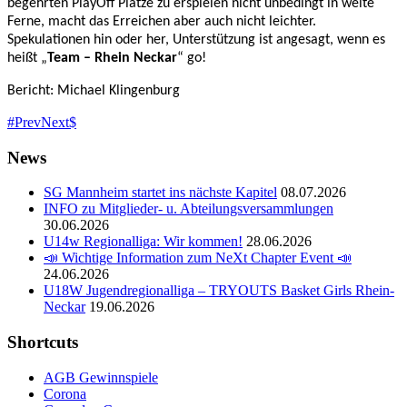
begehrten PlayOff Plätze zu erspielen nicht unbedingt in weite
Ferne, macht das Erreichen aber auch nicht leichter.
Spekulationen hin oder her, Unterstützung ist angesagt, wenn es
heißt „
Team – Rhein Neckar
“ go!
Bericht: Michael Klingenburg
Prev
Next
News
SG Mannheim startet ins nächste Kapitel
08.07.2026
INFO zu Mitglieder- u. Abteilungsversammlungen
30.06.2026
U14w Regionalliga: Wir kommen!
28.06.2026
📣 Wichtige Information zum NeXt Chapter Event 📣
24.06.2026
U18W Jugendregionalliga – TRYOUTS Basket Girls Rhein-
Neckar
19.06.2026
Shortcuts
AGB Gewinnspiele
Corona