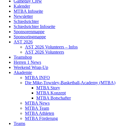
Gameday Crew
Kalender
MTBA Infoseite
Newsletter
Schiedsrichter
Schiedsrichter Infoseite
Sponsorenmappe
Sponsoringmappe
AST 2026
AST 2026 Volunteers – Infos
AST 2026 Volunteers
Teamshop
Herren 1 News
Weekend Wrap-Up
Akademie
MTBA INFO
Die Mike-Townley-Basketball-Academy (MTBA)
MTBA Story
MTBA Konzept
MTBA Botschafter
MTBA News
MTBA Team
MTBA Athleten
MTBA Förderung
Teams