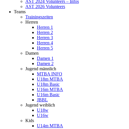
AST 2024 Volunteers – Infos
AST 2026 Volunteers
Teams
Trainingszeiten
Herren
Herren 1
Herren 2
Herren 3
Herren 4
Herren 5
Damen
Damen 1
Damen 2
Jugend männlich
MTBA INFO
U18m MTBA
U18m Basic
U16m MTBA
U16m Basic
JBBL
Jugend weiblich
U18w
U16w
Kids
U14m MTBA