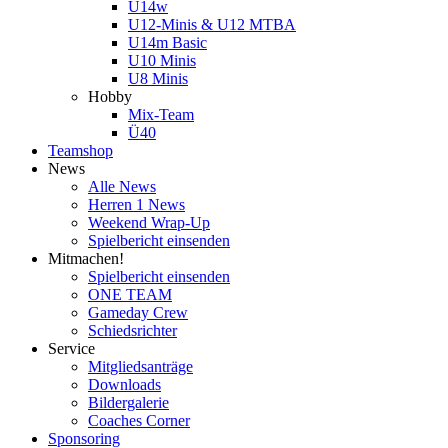
U14w
U12-Minis & U12 MTBA
U14m Basic
U10 Minis
U8 Minis
Hobby
Mix-Team
Ü40
Teamshop
News
Alle News
Herren 1 News
Weekend Wrap-Up
Spielbericht einsenden
Mitmachen!
Spielbericht einsenden
ONE TEAM
Gameday Crew
Schiedsrichter
Service
Mitgliedsanträge
Downloads
Bildergalerie
Coaches Corner
Sponsoring