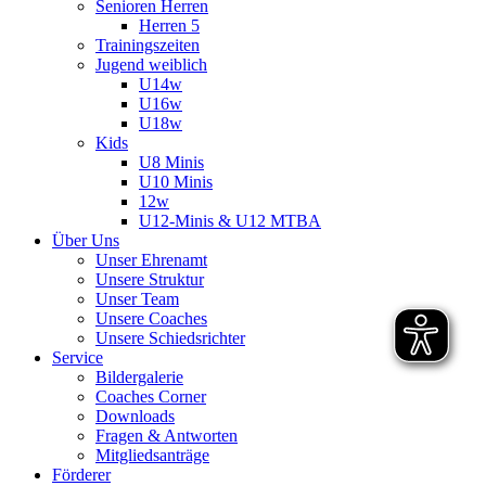
Senioren Herren
Herren 5
Trainingszeiten
Jugend weiblich
U14w
U16w
U18w
Kids
U8 Minis
U10 Minis
12w
U12-Minis & U12 MTBA
Über Uns
Unser Ehrenamt
Unsere Struktur
Unser Team
Unsere Coaches
Unsere Schiedsrichter
Service
Bildergalerie
Coaches Corner
Downloads
Fragen & Antworten
Mitgliedsanträge
Förderer