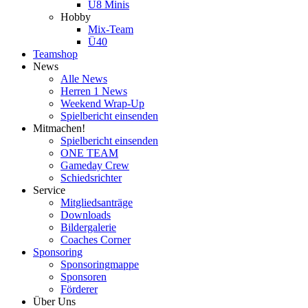
U8 Minis
Hobby
Mix-Team
Ü40
Teamshop
News
Alle News
Herren 1 News
Weekend Wrap-Up
Spielbericht einsenden
Mitmachen!
Spielbericht einsenden
ONE TEAM
Gameday Crew
Schiedsrichter
Service
Mitgliedsanträge
Downloads
Bildergalerie
Coaches Corner
Sponsoring
Sponsoringmappe
Sponsoren
Förderer
Über Uns