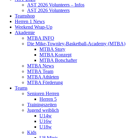
AST 2026 Volunteers – Infos
AST 2026 Volunteers
Teamshop
Herren 1 News
Weekend Wrap-Up
Akademie
MTBA INFO
Die Mike-Townley-Basketball-Academy (MTBA)
MTBA Story
MTBA Konzept
MTBA Botschafter
MTBA News
MTBA Team
MTBA Athleten
MTBA Förderung
Teams
Senioren Herren
Herren 5
Trainingszeiten
Jugend weiblich
U14w
U16w
U18w
Kids
U8 Minis