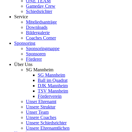
ONE TEAM
Gameday Crew
Schiedsrichter
Service
Mitgliedsanträge
Downloads
Bildergalerie
Coaches Corner
Sponsoring
Sponsoringmappe
Sponsoren
Förderer
Über Uns
SG Mannheim
SG Mannheim
Ball im Quadrat
DJK Mannheim
TSV Mannheim
Förderverein
Unser Ehrenamt
Unsere Struktur
Unser Team
Unsere Coaches
Unsere Schiedsrichter
Unsere Ehrenamtlichen