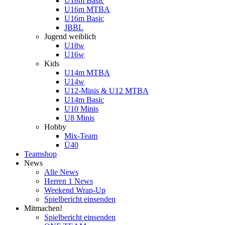
U18m Basic
U16m MTBA
U16m Basic
JBBL
Jugend weiblich
U18w
U16w
Kids
U14m MTBA
U14w
U12-Minis & U12 MTBA
U14m Basic
U10 Minis
U8 Minis
Hobby
Mix-Team
Ü40
Teamshop
News
Alle News
Herren 1 News
Weekend Wrap-Up
Spielbericht einsenden
Mitmachen!
Spielbericht einsenden