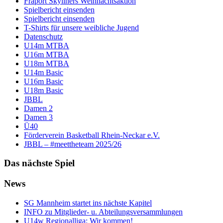
Fraport Skyliners Weihnachtsaktion
Spielbericht einsenden
Spielbericht einsenden
T-Shirts für unsere weibliche Jugend
Datenschutz
U14m MTBA
U16m MTBA
U18m MTBA
U14m Basic
U16m Basic
U18m Basic
JBBL
Damen 2
Damen 3
Ü40
Förderverein Basketball Rhein-Neckar e.V.
JBBL – #meettheteam 2025/26
Das nächste Spiel
News
SG Mannheim startet ins nächste Kapitel
INFO zu Mitglieder- u. Abteilungsversammlungen
U14w Regionalliga: Wir kommen!