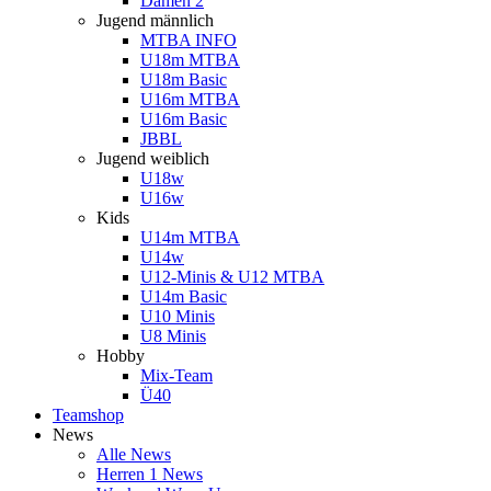
Damen 2
Jugend männlich
MTBA INFO
U18m MTBA
U18m Basic
U16m MTBA
U16m Basic
JBBL
Jugend weiblich
U18w
U16w
Kids
U14m MTBA
U14w
U12-Minis & U12 MTBA
U14m Basic
U10 Minis
U8 Minis
Hobby
Mix-Team
Ü40
Teamshop
News
Alle News
Herren 1 News