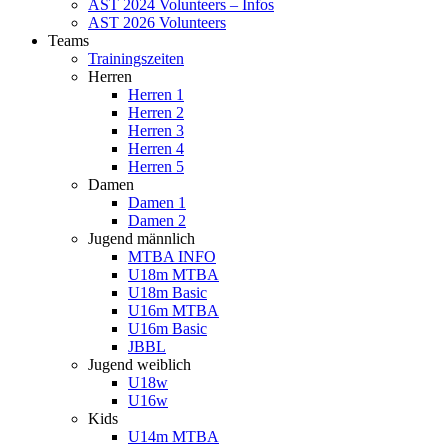
AST 2024 Volunteers – Infos
AST 2026 Volunteers
Teams
Trainingszeiten
Herren
Herren 1
Herren 2
Herren 3
Herren 4
Herren 5
Damen
Damen 1
Damen 2
Jugend männlich
MTBA INFO
U18m MTBA
U18m Basic
U16m MTBA
U16m Basic
JBBL
Jugend weiblich
U18w
U16w
Kids
U14m MTBA