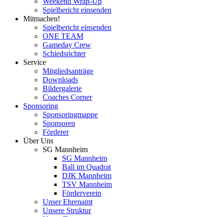
Weekend Wrap-Up
Spielbericht einsenden
Mitmachen!
Spielbericht einsenden
ONE TEAM
Gameday Crew
Schiedsrichter
Service
Mitgliedsanträge
Downloads
Bildergalerie
Coaches Corner
Sponsoring
Sponsoringmappe
Sponsoren
Förderer
Über Uns
SG Mannheim
SG Mannheim
Ball im Quadrat
DJK Mannheim
TSV Mannheim
Förderverein
Unser Ehrenamt
Unsere Struktur