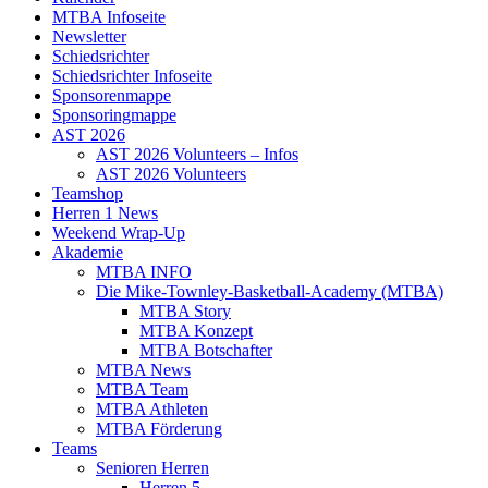
MTBA Infoseite
Newsletter
Schiedsrichter
Schiedsrichter Infoseite
Sponsorenmappe
Sponsoringmappe
AST 2026
AST 2026 Volunteers – Infos
AST 2026 Volunteers
Teamshop
Herren 1 News
Weekend Wrap-Up
Akademie
MTBA INFO
Die Mike-Townley-Basketball-Academy (MTBA)
MTBA Story
MTBA Konzept
MTBA Botschafter
MTBA News
MTBA Team
MTBA Athleten
MTBA Förderung
Teams
Senioren Herren
Herren 5