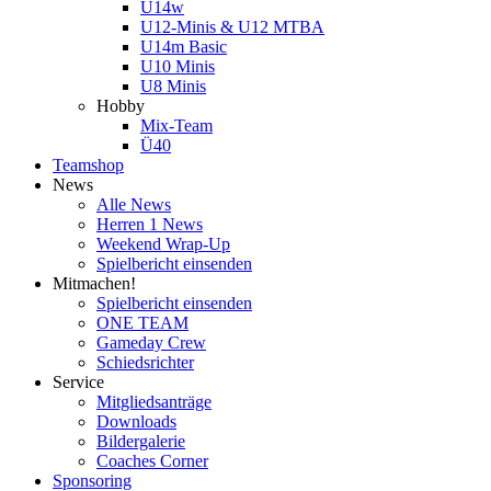
U14w
U12-Minis & U12 MTBA
U14m Basic
U10 Minis
U8 Minis
Hobby
Mix-Team
Ü40
Teamshop
News
Alle News
Herren 1 News
Weekend Wrap-Up
Spielbericht einsenden
Mitmachen!
Spielbericht einsenden
ONE TEAM
Gameday Crew
Schiedsrichter
Service
Mitgliedsanträge
Downloads
Bildergalerie
Coaches Corner
Sponsoring