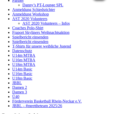
Partner
Danny’s PT-Lounge SPL
Anmeldung Schiedsrichter
Anmeldung Workshop
AST 2020 Volunteers
AST 2020 Volunteers – Infos
Coaches Polo-Shirt
Fraport Skyliners Weihnachtsaktion
Spielbericht einsenden
Spielbericht einsenden
T-Shirts für unsere weibliche Jugend
Datenschutz
U14m MTBA
U16m MTBA
U18m MTBA
U14m Basic
U16m Basic
U18m Basic
JBBL
Damen 2
Damen 3
Ü40
Förderverein Basketball Rhein-Neckar e.V.
JBBL – #meettheteam 2025/26