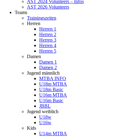
AST 2024 Volunteers – Infos
AST 2026 Volunteers
Teams
Trainingszeiten
Herren
Herren 1
Herren 2
Herren 3
Herren 4
Herren 5
Damen
Damen 1
Damen 2
Jugend männlich
MTBA INFO
U18m MTBA
U18m Basic
U16m MTBA
U16m Basic
JBBL
Jugend weiblich
U18w
U16w
Kids
U14m MTBA