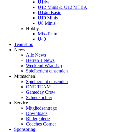
U14w
U12-Minis & U12 MTBA
U14m Basic
U10 Minis
U8 Minis
Hobby
Mix-Team
Ü40
Teamshop
News
Alle News
Herren 1 News
Weekend Wrap-Up
Spielbericht einsenden
Mitmachen!
Spielbericht einsenden
ONE TEAM
Gameday Crew
Schiedsrichter
Service
Mitgliedsanträge
Downloads
Bildergalerie
Coaches Corner
Sponsoring