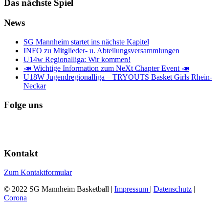
Das nächste Spiel
News
SG Mannheim startet ins nächste Kapitel
INFO zu Mitglieder- u. Abteilungsversammlungen
U14w Regionalliga: Wir kommen!
📣 Wichtige Information zum NeXt Chapter Event 📣
U18W Jugendregionalliga – TRYOUTS Basket Girls Rhein-
Neckar
Folge uns
Kontakt
Zum Kontaktformular
© 2022 SG Mannheim Basketball |
Impressum
|
Datenschutz
|
Corona