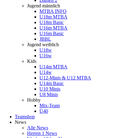
Damen 2
Jugend männlich
MTBA INFO
U18m MTBA
U18m Basic
U16m MTBA
U16m Basic
JBBL
Jugend weiblich
U18w
U16w
Kids
U14m MTBA
U14w
U12-Minis & U12 MTBA
U14m Basic
U10 Minis
U8 Minis
Hobby
Mix-Team
Ü40
Teamshop
News
Alle News
Herren 1 News