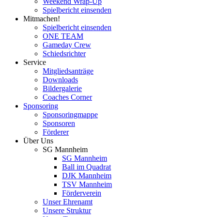
Weekend Wrap-Up
Spielbericht einsenden
Mitmachen!
Spielbericht einsenden
ONE TEAM
Gameday Crew
Schiedsrichter
Service
Mitgliedsanträge
Downloads
Bildergalerie
Coaches Corner
Sponsoring
Sponsoringmappe
Sponsoren
Förderer
Über Uns
SG Mannheim
SG Mannheim
Ball im Quadrat
DJK Mannheim
TSV Mannheim
Förderverein
Unser Ehrenamt
Unsere Struktur