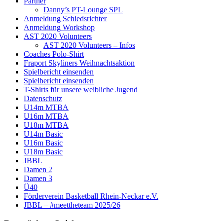
Partner
Danny’s PT-Lounge SPL
Anmeldung Schiedsrichter
Anmeldung Workshop
AST 2020 Volunteers
AST 2020 Volunteers – Infos
Coaches Polo-Shirt
Fraport Skyliners Weihnachtsaktion
Spielbericht einsenden
Spielbericht einsenden
T-Shirts für unsere weibliche Jugend
Datenschutz
U14m MTBA
U16m MTBA
U18m MTBA
U14m Basic
U16m Basic
U18m Basic
JBBL
Damen 2
Damen 3
Ü40
Förderverein Basketball Rhein-Neckar e.V.
JBBL – #meettheteam 2025/26