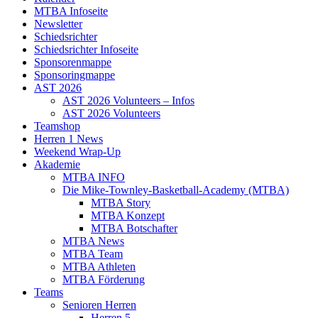
MTBA Infoseite
Newsletter
Schiedsrichter
Schiedsrichter Infoseite
Sponsorenmappe
Sponsoringmappe
AST 2026
AST 2026 Volunteers – Infos
AST 2026 Volunteers
Teamshop
Herren 1 News
Weekend Wrap-Up
Akademie
MTBA INFO
Die Mike-Townley-Basketball-Academy (MTBA)
MTBA Story
MTBA Konzept
MTBA Botschafter
MTBA News
MTBA Team
MTBA Athleten
MTBA Förderung
Teams
Senioren Herren
Herren 5