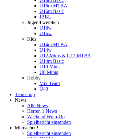
U18m Basic
U16m MTBA
U16m Basic
JBBL
Jugend weiblich
U18w
U16w
Kids
U14m MTBA
U14w
U12-Minis & U12 MTBA
U14m Basic
U10 Minis
U8 Minis
Hobby
Mix-Team
Ü40
Teamshop
News
Alle News
Herren 1 News
Weekend Wrap-Up
Spielbericht einsenden
Mitmachen!
Spielbericht einsenden