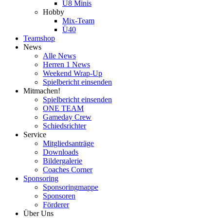
U8 Minis
Hobby
Mix-Team
Ü40
Teamshop
News
Alle News
Herren 1 News
Weekend Wrap-Up
Spielbericht einsenden
Mitmachen!
Spielbericht einsenden
ONE TEAM
Gameday Crew
Schiedsrichter
Service
Mitgliedsanträge
Downloads
Bildergalerie
Coaches Corner
Sponsoring
Sponsoringmappe
Sponsoren
Förderer
Über Uns