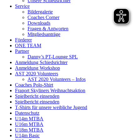
Unsere Schiedsrichter
Service
Bildergalerie
Coaches Corner
Downloads
Fragen & Antworten
Mitgliedsanträge
Förderer
ONE TEAM
Partner
Danny’s PT-Lounge SPL
Anmeldung Schiedsrichter
Anmeldung Workshop
AST 2020 Volunteers
AST 2020 Volunteers – Infos
Coaches Polo-Shirt
Fraport Skyliners Weihnachtsaktion
Spielbericht einsenden
Spielbericht einsenden
T-Shirts für unsere weibliche Jugend
Datenschutz
U14m MTBA
U16m MTBA
U18m MTBA
U14m Basic