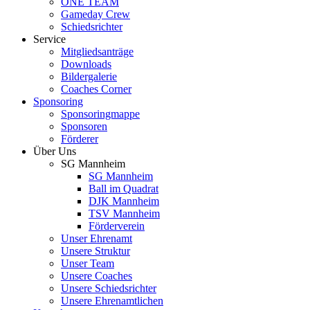
ONE TEAM
Gameday Crew
Schiedsrichter
Service
Mitgliedsanträge
Downloads
Bildergalerie
Coaches Corner
Sponsoring
Sponsoringmappe
Sponsoren
Förderer
Über Uns
SG Mannheim
SG Mannheim
Ball im Quadrat
DJK Mannheim
TSV Mannheim
Förderverein
Unser Ehrenamt
Unsere Struktur
Unser Team
Unsere Coaches
Unsere Schiedsrichter
Unsere Ehrenamtlichen