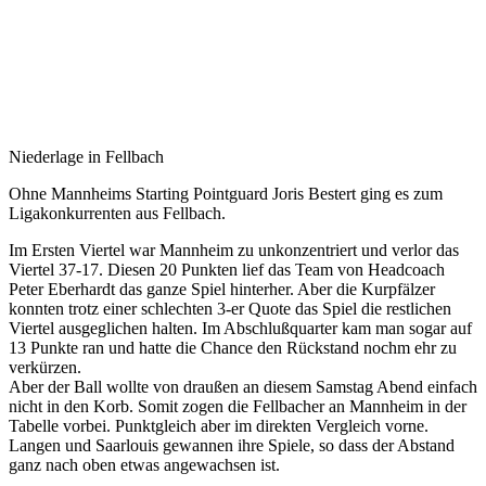
Fellbach
05.12.2022
Herren 1
Niederlage in Fellbach
Ohne Mannheims Starting Pointguard Joris Bestert ging es zum
Ligakonkurrenten aus Fellbach.
Im Ersten Viertel war Mannheim zu unkonzentriert und verlor das
Viertel 37-17. Diesen 20 Punkten lief das Team von Headcoach
Peter Eberhardt das ganze Spiel hinterher. Aber die Kurpfälzer
konnten trotz einer schlechten 3-er Quote das Spiel die restlichen
Viertel ausgeglichen halten. Im Abschlußquarter kam man sogar auf
13 Punkte ran und hatte die Chance den Rückstand nochm ehr zu
verkürzen.
Aber der Ball wollte von draußen an diesem Samstag Abend einfach
nicht in den Korb. Somit zogen die Fellbacher an Mannheim in der
Tabelle vorbei. Punktgleich aber im direkten Vergleich vorne.
Langen und Saarlouis gewannen ihre Spiele, so dass der Abstand
ganz nach oben etwas angewachsen ist.