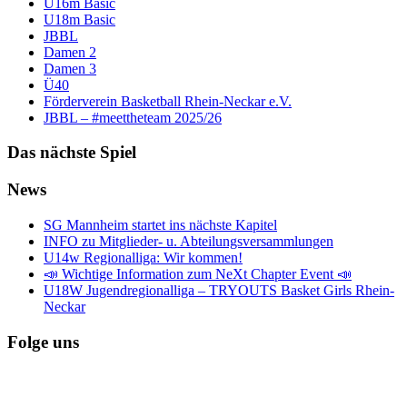
U16m Basic
U18m Basic
JBBL
Damen 2
Damen 3
Ü40
Förderverein Basketball Rhein-Neckar e.V.
JBBL – #meettheteam 2025/26
Das nächste Spiel
News
SG Mannheim startet ins nächste Kapitel
INFO zu Mitglieder- u. Abteilungsversammlungen
U14w Regionalliga: Wir kommen!
📣 Wichtige Information zum NeXt Chapter Event 📣
U18W Jugendregionalliga – TRYOUTS Basket Girls Rhein-
Neckar
Folge uns