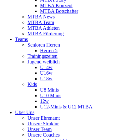
MTBA Konzept
MTBA Botschafter
MTBA News
MTBA Team
MTBA Athleten
MTBA Förderung
Teams
Senioren Herren
Herren 5
Trainingszeiten
Jugend weiblich
U14w
U16w
U18w
Kids
U8 Minis
U10 Minis
12w
U12-Minis & U12 MTBA
Über Uns
Unser Ehrenamt
Unsere Struktur
Unser Team
Unsere Coaches