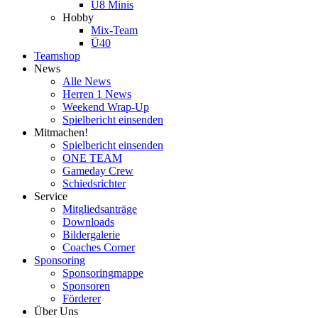
U8 Minis
Hobby
Mix-Team
Ü40
Teamshop
News
Alle News
Herren 1 News
Weekend Wrap-Up
Spielbericht einsenden
Mitmachen!
Spielbericht einsenden
ONE TEAM
Gameday Crew
Schiedsrichter
Service
Mitgliedsanträge
Downloads
Bildergalerie
Coaches Corner
Sponsoring
Sponsoringmappe
Sponsoren
Förderer
Über Uns