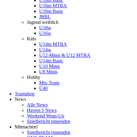
U18m Basic
U16m MTBA
U16m Basic
JBBL
Jugend weiblich
U18w
U16w
Kids
U14m MTBA
U14w
U12-Minis & U12 MTBA
U14m Basic
U10 Minis
U8 Minis
Hobby
Mix-Team
Ü40
Teamshop
News
Alle News
Herren 1 News
Weekend Wrap-Up
Spielbericht einsenden
Mitmachen!
Spielbericht einsenden