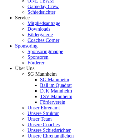
ONE TEAM
Gameday Crew
Schiedsrichter
Service
Mitgliedsanträge
Downloads
Bildergalerie
Coaches Corner
Sponsoring
Sponsoringmappe
Sponsoren
Förderer
Über Uns
SG Mannheim
SG Mannheim
Ball im Quadrat
DJK Mannheim
TSV Mannheim
Förderverein
Unser Ehrenamt
Unsere Struktur
Unser Team
Unsere Coaches
Unsere Schiedsrichter
Unsere Ehrenamtlichen