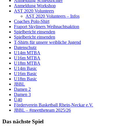
Anmeldung Schiedsrichter
Anmeldung Workshop
AST 2020 Volunteers
AST 2020 Volunteers – Infos
Coaches Polo-Shirt
Fraport Skyliners Weihnachtsaktion
Spielbericht einsenden
Spielbericht einsenden
T-Shirts für unsere weibliche Jugend
Datenschutz
U14m MTBA
U16m MTBA
U18m MTBA
U14m Basic
U16m Basic
U18m Basic
JBBL
Damen 2
Damen 3
Ü40
Förderverein Basketball Rhein-Neckar e.V.
JBBL – #meettheteam 2025/26
Das nächste Spiel