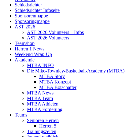
Schiedsrichter
Schiedsrichter Infoseite
Sponsorenmappe
Sponsoringmappe
AST 2026
AST 2026 Volunteers – Infos
AST 2026 Volunteers
Teamshop
Herren 1 News
Weekend Wrap-Up
Akademie
MTBA INFO
Die Mike-Townley-Basketball-Academy (MTBA)
MTBA Story
MTBA Konzept
MTBA Botschafter
MTBA News
MTBA Team
MTBA Athleten
MTBA Förderung
Teams
Senioren Herren
Herren 5
Trainingszeiten
Jugend weiblich