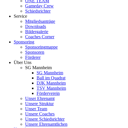
ONE TEAM
Gameday Crew
Schiedsrichter
Service
Mitgliedsanträge
Downloads
Bildergalerie
Coaches Corner
Sponsoring
Sponsoringmappe
Sponsoren
Förderer
Über Uns
SG Mannheim
SG Mannheim
Ball im Quadrat
DJK Mannheim
TSV Mannheim
Förderverein
Unser Ehrenamt
Unsere Struktur
Unser Team
Unsere Coaches
Unsere Schiedsrichter
Unsere Ehrenamtlichen