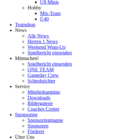
U8 Minis
Hobby
Mix-Team
Ü40
Teamshop
News
Alle News
Herren 1 News
Weekend Wrap-Up
Spielbericht einsenden
Mitmachen!
Spielbericht einsenden
ONE TEAM
Gameday Crew
Schiedsrichter
Service
Mitgliedsanträge
Downloads
Bildergalerie
Coaches Corner
Sponsoring
Sponsoringmappe
Sponsoren
Förderer
Über Uns