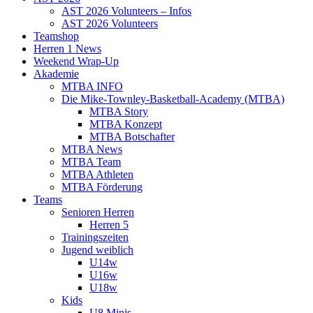
AST 2026 Volunteers – Infos
AST 2026 Volunteers
Teamshop
Herren 1 News
Weekend Wrap-Up
Akademie
MTBA INFO
Die Mike-Townley-Basketball-Academy (MTBA)
MTBA Story
MTBA Konzept
MTBA Botschafter
MTBA News
MTBA Team
MTBA Athleten
MTBA Förderung
Teams
Senioren Herren
Herren 5
Trainingszeiten
Jugend weiblich
U14w
U16w
U18w
Kids
U8 Minis