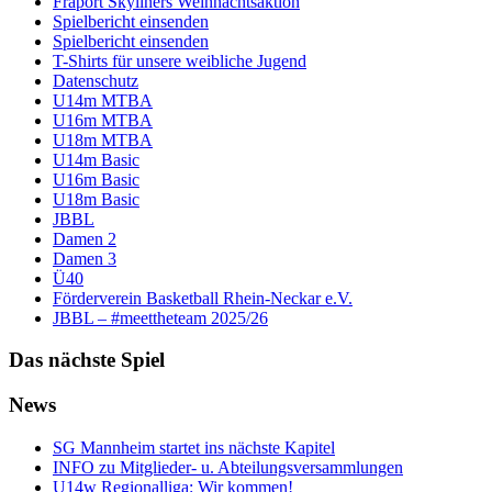
Fraport Skyliners Weihnachtsaktion
Spielbericht einsenden
Spielbericht einsenden
T-Shirts für unsere weibliche Jugend
Datenschutz
U14m MTBA
U16m MTBA
U18m MTBA
U14m Basic
U16m Basic
U18m Basic
JBBL
Damen 2
Damen 3
Ü40
Förderverein Basketball Rhein-Neckar e.V.
JBBL – #meettheteam 2025/26
Das nächste Spiel
News
SG Mannheim startet ins nächste Kapitel
INFO zu Mitglieder- u. Abteilungsversammlungen
U14w Regionalliga: Wir kommen!