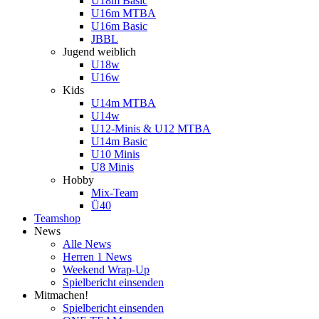
U18m Basic
U16m MTBA
U16m Basic
JBBL
Jugend weiblich
U18w
U16w
Kids
U14m MTBA
U14w
U12-Minis & U12 MTBA
U14m Basic
U10 Minis
U8 Minis
Hobby
Mix-Team
Ü40
Teamshop
News
Alle News
Herren 1 News
Weekend Wrap-Up
Spielbericht einsenden
Mitmachen!
Spielbericht einsenden