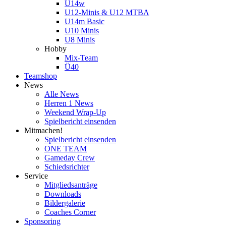
U14w
U12-Minis & U12 MTBA
U14m Basic
U10 Minis
U8 Minis
Hobby
Mix-Team
Ü40
Teamshop
News
Alle News
Herren 1 News
Weekend Wrap-Up
Spielbericht einsenden
Mitmachen!
Spielbericht einsenden
ONE TEAM
Gameday Crew
Schiedsrichter
Service
Mitgliedsanträge
Downloads
Bildergalerie
Coaches Corner
Sponsoring