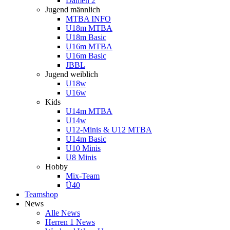
Damen 2
Jugend männlich
MTBA INFO
U18m MTBA
U18m Basic
U16m MTBA
U16m Basic
JBBL
Jugend weiblich
U18w
U16w
Kids
U14m MTBA
U14w
U12-Minis & U12 MTBA
U14m Basic
U10 Minis
U8 Minis
Hobby
Mix-Team
Ü40
Teamshop
News
Alle News
Herren 1 News