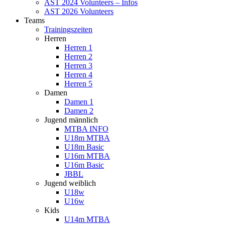
AST 2024 Volunteers – Infos
AST 2026 Volunteers
Teams
Trainingszeiten
Herren
Herren 1
Herren 2
Herren 3
Herren 4
Herren 5
Damen
Damen 1
Damen 2
Jugend männlich
MTBA INFO
U18m MTBA
U18m Basic
U16m MTBA
U16m Basic
JBBL
Jugend weiblich
U18w
U16w
Kids
U14m MTBA