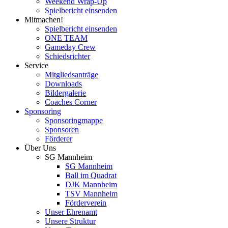
Weekend Wrap-Up
Spielbericht einsenden
Mitmachen!
Spielbericht einsenden
ONE TEAM
Gameday Crew
Schiedsrichter
Service
Mitgliedsanträge
Downloads
Bildergalerie
Coaches Corner
Sponsoring
Sponsoringmappe
Sponsoren
Förderer
Über Uns
SG Mannheim
SG Mannheim
Ball im Quadrat
DJK Mannheim
TSV Mannheim
Förderverein
Unser Ehrenamt
Unsere Struktur