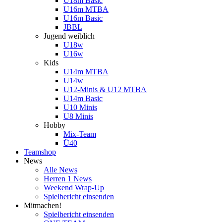
U18m Basic
U16m MTBA
U16m Basic
JBBL
Jugend weiblich
U18w
U16w
Kids
U14m MTBA
U14w
U12-Minis & U12 MTBA
U14m Basic
U10 Minis
U8 Minis
Hobby
Mix-Team
Ü40
Teamshop
News
Alle News
Herren 1 News
Weekend Wrap-Up
Spielbericht einsenden
Mitmachen!
Spielbericht einsenden