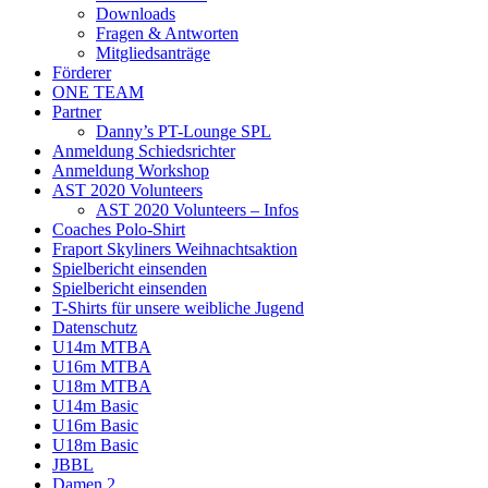
Downloads
Fragen & Antworten
Mitgliedsanträge
Förderer
ONE TEAM
Partner
Danny’s PT-Lounge SPL
Anmeldung Schiedsrichter
Anmeldung Workshop
AST 2020 Volunteers
AST 2020 Volunteers – Infos
Coaches Polo-Shirt
Fraport Skyliners Weihnachtsaktion
Spielbericht einsenden
Spielbericht einsenden
T-Shirts für unsere weibliche Jugend
Datenschutz
U14m MTBA
U16m MTBA
U18m MTBA
U14m Basic
U16m Basic
U18m Basic
JBBL
Damen 2