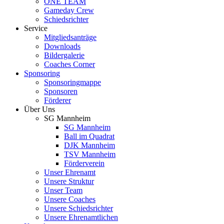
ONE TEAM
Gameday Crew
Schiedsrichter
Service
Mitgliedsanträge
Downloads
Bildergalerie
Coaches Corner
Sponsoring
Sponsoringmappe
Sponsoren
Förderer
Über Uns
SG Mannheim
SG Mannheim
Ball im Quadrat
DJK Mannheim
TSV Mannheim
Förderverein
Unser Ehrenamt
Unsere Struktur
Unser Team
Unsere Coaches
Unsere Schiedsrichter
Unsere Ehrenamtlichen