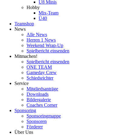
U8 Minis
Hobby
Mix-Team
Ü40
Teamshop
News
Alle News
Herren 1 News
Weekend Wrap-Up
Spielbericht einsenden
Mitmachen!
Spielbericht einsenden
ONE TEAM
Gameday Crew
Schiedsrichter
Service
Mitgliedsanträge
Downloads
Bildergalerie
Coaches Corner
Sponsoring
Sponsoringmappe
Sponsoren
Förderer
Über Uns