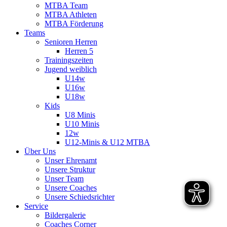
MTBA Team
MTBA Athleten
MTBA Förderung
Teams
Senioren Herren
Herren 5
Trainingszeiten
Jugend weiblich
U14w
U16w
U18w
Kids
U8 Minis
U10 Minis
12w
U12-Minis & U12 MTBA
Über Uns
Unser Ehrenamt
Unsere Struktur
Unser Team
Unsere Coaches
Unsere Schiedsrichter
Service
Bildergalerie
Coaches Corner