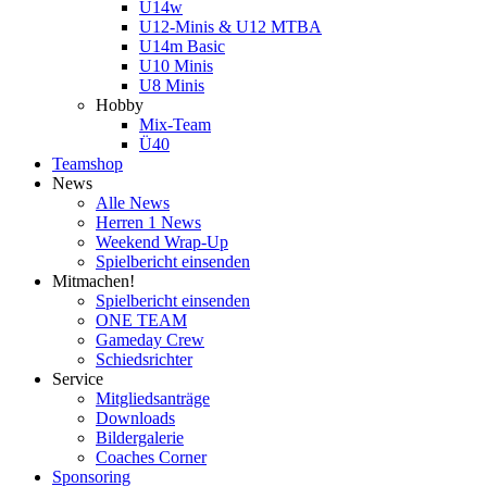
U14w
U12-Minis & U12 MTBA
U14m Basic
U10 Minis
U8 Minis
Hobby
Mix-Team
Ü40
Teamshop
News
Alle News
Herren 1 News
Weekend Wrap-Up
Spielbericht einsenden
Mitmachen!
Spielbericht einsenden
ONE TEAM
Gameday Crew
Schiedsrichter
Service
Mitgliedsanträge
Downloads
Bildergalerie
Coaches Corner
Sponsoring