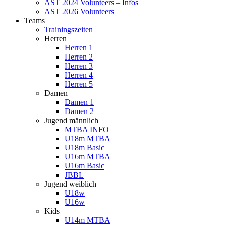
AST 2024 Volunteers – Infos
AST 2026 Volunteers
Teams
Trainingszeiten
Herren
Herren 1
Herren 2
Herren 3
Herren 4
Herren 5
Damen
Damen 1
Damen 2
Jugend männlich
MTBA INFO
U18m MTBA
U18m Basic
U16m MTBA
U16m Basic
JBBL
Jugend weiblich
U18w
U16w
Kids
U14m MTBA