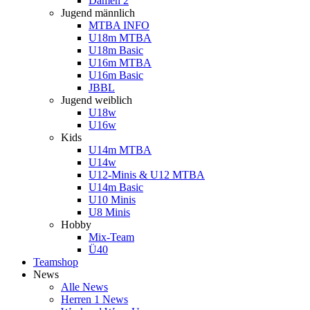
Damen 2
Jugend männlich
MTBA INFO
U18m MTBA
U18m Basic
U16m MTBA
U16m Basic
JBBL
Jugend weiblich
U18w
U16w
Kids
U14m MTBA
U14w
U12-Minis & U12 MTBA
U14m Basic
U10 Minis
U8 Minis
Hobby
Mix-Team
Ü40
Teamshop
News
Alle News
Herren 1 News