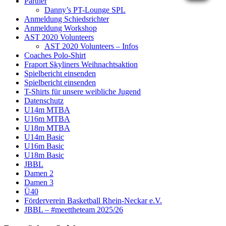
Partner
Danny’s PT-Lounge SPL
Anmeldung Schiedsrichter
Anmeldung Workshop
AST 2020 Volunteers
AST 2020 Volunteers – Infos
Coaches Polo-Shirt
Fraport Skyliners Weihnachtsaktion
Spielbericht einsenden
Spielbericht einsenden
T-Shirts für unsere weibliche Jugend
Datenschutz
U14m MTBA
U16m MTBA
U18m MTBA
U14m Basic
U16m Basic
U18m Basic
JBBL
Damen 2
Damen 3
Ü40
Förderverein Basketball Rhein-Neckar e.V.
JBBL – #meettheteam 2025/26