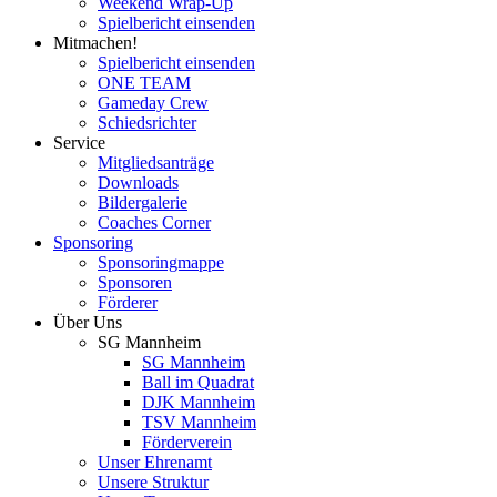
Weekend Wrap-Up
Spielbericht einsenden
Mitmachen!
Spielbericht einsenden
ONE TEAM
Gameday Crew
Schiedsrichter
Service
Mitgliedsanträge
Downloads
Bildergalerie
Coaches Corner
Sponsoring
Sponsoringmappe
Sponsoren
Förderer
Über Uns
SG Mannheim
SG Mannheim
Ball im Quadrat
DJK Mannheim
TSV Mannheim
Förderverein
Unser Ehrenamt
Unsere Struktur