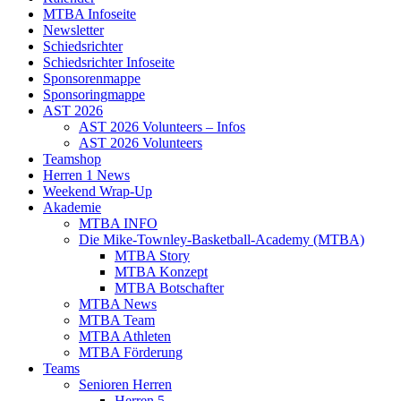
MTBA Infoseite
Newsletter
Schiedsrichter
Schiedsrichter Infoseite
Sponsorenmappe
Sponsoringmappe
AST 2026
AST 2026 Volunteers – Infos
AST 2026 Volunteers
Teamshop
Herren 1 News
Weekend Wrap-Up
Akademie
MTBA INFO
Die Mike-Townley-Basketball-Academy (MTBA)
MTBA Story
MTBA Konzept
MTBA Botschafter
MTBA News
MTBA Team
MTBA Athleten
MTBA Förderung
Teams
Senioren Herren
Herren 5