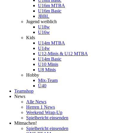
U18m Basic
U16m MTBA
U16m Basic
JBBL
Jugend weiblich
U18w
U16w
Kids
U14m MTBA
U14w
U12-Minis & U12 MTBA
U14m Basic
U10 Minis
U8 Minis
Hobby
Mix-Team
Ü40
Teamshop
News
Alle News
Herren 1 News
Weekend Wrap-Up
Spielbericht einsenden
Mitmachen!
Spielbericht einsenden