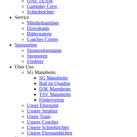
ONE TEAM
Gameday Crew
Schiedsrichter
Service
Mitgliedsanträge
Downloads
Bildergalerie
Coaches Corner
Sponsoring
Sponsoringmappe
Sponsoren
Förderer
Über Uns
SG Mannheim
SG Mannheim
Ball im Quadrat
DJK Mannheim
TSV Mannheim
Förderverein
Unser Ehrenamt
Unsere Struktur
Unser Team
Unsere Coaches
Unsere Schiedsrichter
Unsere Ehrenamtlichen