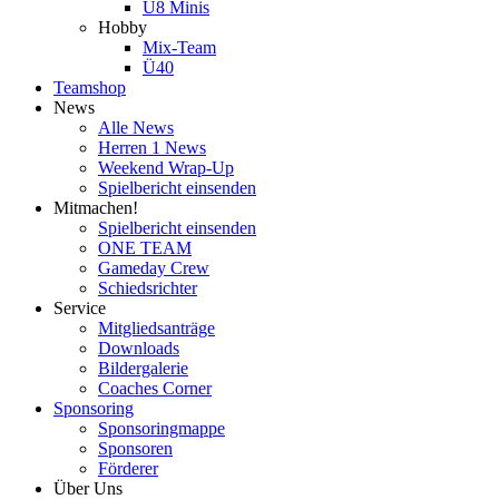
U8 Minis
Hobby
Mix-Team
Ü40
Teamshop
News
Alle News
Herren 1 News
Weekend Wrap-Up
Spielbericht einsenden
Mitmachen!
Spielbericht einsenden
ONE TEAM
Gameday Crew
Schiedsrichter
Service
Mitgliedsanträge
Downloads
Bildergalerie
Coaches Corner
Sponsoring
Sponsoringmappe
Sponsoren
Förderer
Über Uns