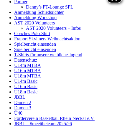
Partner
Danny’s PT-Lounge SPL
Anmeldung Schiedsrichter
Anmeldung Workshop
AST 2020 Volunteers
AST 2020 Volunteers – Infos
Coaches Polo-Shirt
Fraport Skyliners Weihnachtsaktion
Spielbericht einsenden
Spielbericht einsenden
T-Shirts für unsere weibliche Jugend
Datenschutz
U14m MTBA
U16m MTBA
U18m MTBA
U14m Basic
U16m Basic
U18m Basic
JBBL
Damen 2
Damen 3
Ü40
Förderverein Basketball Rhein-Neckar e.V.
JBBL – #meettheteam 2025/26