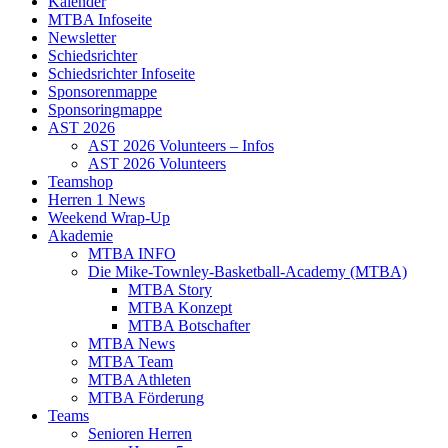
Kalender
MTBA Infoseite
Newsletter
Schiedsrichter
Schiedsrichter Infoseite
Sponsorenmappe
Sponsoringmappe
AST 2026
AST 2026 Volunteers – Infos
AST 2026 Volunteers
Teamshop
Herren 1 News
Weekend Wrap-Up
Akademie
MTBA INFO
Die Mike-Townley-Basketball-Academy (MTBA)
MTBA Story
MTBA Konzept
MTBA Botschafter
MTBA News
MTBA Team
MTBA Athleten
MTBA Förderung
Teams
Senioren Herren