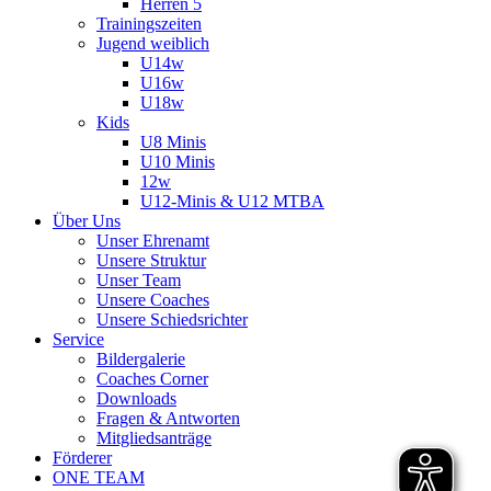
Herren 5
Trainingszeiten
Jugend weiblich
U14w
U16w
U18w
Kids
U8 Minis
U10 Minis
12w
U12-Minis & U12 MTBA
Über Uns
Unser Ehrenamt
Unsere Struktur
Unser Team
Unsere Coaches
Unsere Schiedsrichter
Service
Bildergalerie
Coaches Corner
Downloads
Fragen & Antworten
Mitgliedsanträge
Förderer
ONE TEAM