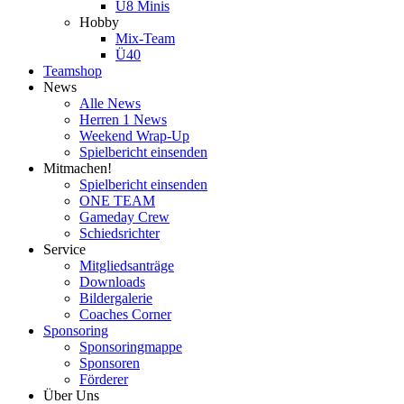
U8 Minis
Hobby
Mix-Team
Ü40
Teamshop
News
Alle News
Herren 1 News
Weekend Wrap-Up
Spielbericht einsenden
Mitmachen!
Spielbericht einsenden
ONE TEAM
Gameday Crew
Schiedsrichter
Service
Mitgliedsanträge
Downloads
Bildergalerie
Coaches Corner
Sponsoring
Sponsoringmappe
Sponsoren
Förderer
Über Uns