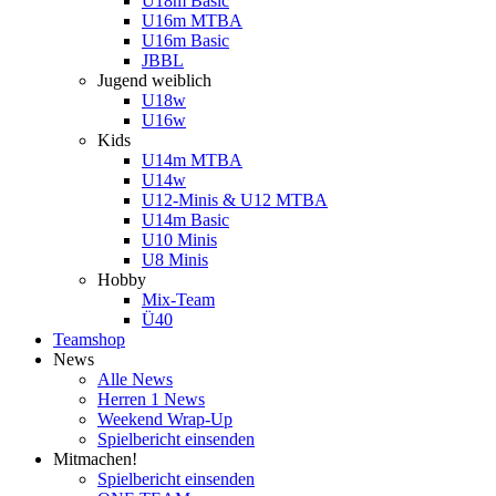
U18m Basic
U16m MTBA
U16m Basic
JBBL
Jugend weiblich
U18w
U16w
Kids
U14m MTBA
U14w
U12-Minis & U12 MTBA
U14m Basic
U10 Minis
U8 Minis
Hobby
Mix-Team
Ü40
Teamshop
News
Alle News
Herren 1 News
Weekend Wrap-Up
Spielbericht einsenden
Mitmachen!
Spielbericht einsenden