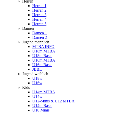
Herren
Herren 1
Herren 2
Herren 3
Herren 4
Herren 5
Damen
Damen 1
Damen 2
Jugend männlich
MTBA INFO
U18m MTBA
U18m Basic
U16m MTBA
U16m Basic
JBBL
Jugend weiblich
U18w
U16w
Kids
U14m MTBA
U14w
U12-Minis & U12 MTBA
U14m Basic
U10 Minis