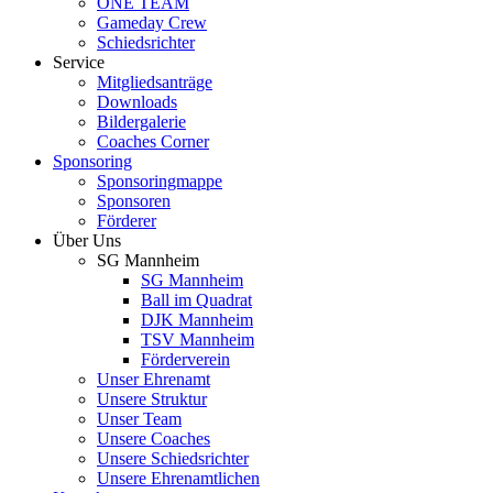
ONE TEAM
Gameday Crew
Schiedsrichter
Service
Mitgliedsanträge
Downloads
Bildergalerie
Coaches Corner
Sponsoring
Sponsoringmappe
Sponsoren
Förderer
Über Uns
SG Mannheim
SG Mannheim
Ball im Quadrat
DJK Mannheim
TSV Mannheim
Förderverein
Unser Ehrenamt
Unsere Struktur
Unser Team
Unsere Coaches
Unsere Schiedsrichter
Unsere Ehrenamtlichen