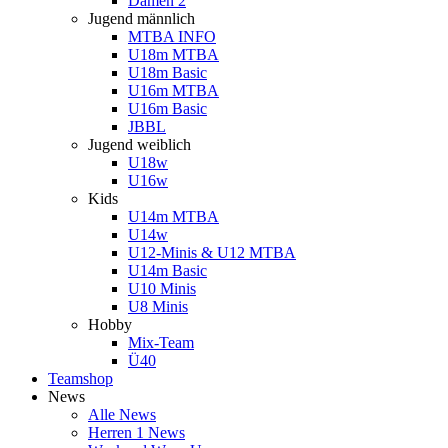
Damen 2
Jugend männlich
MTBA INFO
U18m MTBA
U18m Basic
U16m MTBA
U16m Basic
JBBL
Jugend weiblich
U18w
U16w
Kids
U14m MTBA
U14w
U12-Minis & U12 MTBA
U14m Basic
U10 Minis
U8 Minis
Hobby
Mix-Team
Ü40
Teamshop
News
Alle News
Herren 1 News