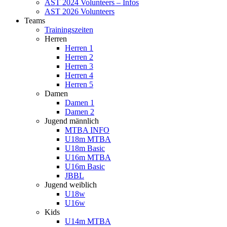
AST 2024 Volunteers – Infos
AST 2026 Volunteers
Teams
Trainingszeiten
Herren
Herren 1
Herren 2
Herren 3
Herren 4
Herren 5
Damen
Damen 1
Damen 2
Jugend männlich
MTBA INFO
U18m MTBA
U18m Basic
U16m MTBA
U16m Basic
JBBL
Jugend weiblich
U18w
U16w
Kids
U14m MTBA