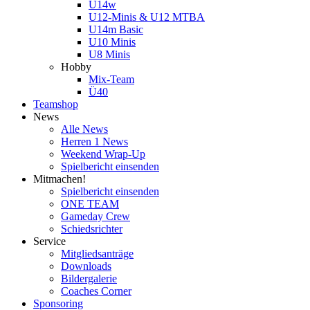
U14w
U12-Minis & U12 MTBA
U14m Basic
U10 Minis
U8 Minis
Hobby
Mix-Team
Ü40
Teamshop
News
Alle News
Herren 1 News
Weekend Wrap-Up
Spielbericht einsenden
Mitmachen!
Spielbericht einsenden
ONE TEAM
Gameday Crew
Schiedsrichter
Service
Mitgliedsanträge
Downloads
Bildergalerie
Coaches Corner
Sponsoring