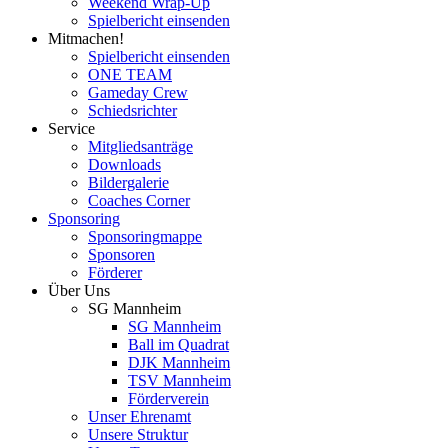
Weekend Wrap-Up
Spielbericht einsenden
Mitmachen!
Spielbericht einsenden
ONE TEAM
Gameday Crew
Schiedsrichter
Service
Mitgliedsanträge
Downloads
Bildergalerie
Coaches Corner
Sponsoring
Sponsoringmappe
Sponsoren
Förderer
Über Uns
SG Mannheim
SG Mannheim
Ball im Quadrat
DJK Mannheim
TSV Mannheim
Förderverein
Unser Ehrenamt
Unsere Struktur