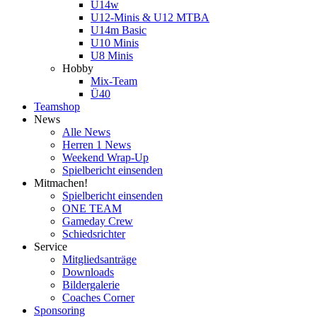
U14w
U12-Minis & U12 MTBA
U14m Basic
U10 Minis
U8 Minis
Hobby
Mix-Team
Ü40
Teamshop
News
Alle News
Herren 1 News
Weekend Wrap-Up
Spielbericht einsenden
Mitmachen!
Spielbericht einsenden
ONE TEAM
Gameday Crew
Schiedsrichter
Service
Mitgliedsanträge
Downloads
Bildergalerie
Coaches Corner
Sponsoring