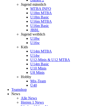
Damen 2
Jugend männlich
MTBA INFO
U18m MTBA
U18m Basic
U16m MTBA
U16m Basic
JBBL
Jugend weiblich
U18w
U16w
Kids
U14m MTBA
U14w
U12-Minis & U12 MTBA
U14m Basic
U10 Minis
U8 Minis
Hobby
Mix-Team
Ü40
Teamshop
News
Alle News
Herren 1 News