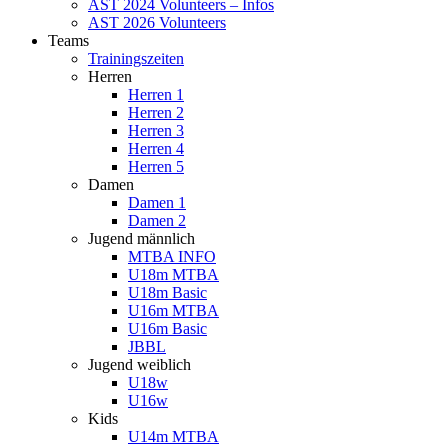
AST 2024 Volunteers – Infos
AST 2026 Volunteers
Teams
Trainingszeiten
Herren
Herren 1
Herren 2
Herren 3
Herren 4
Herren 5
Damen
Damen 1
Damen 2
Jugend männlich
MTBA INFO
U18m MTBA
U18m Basic
U16m MTBA
U16m Basic
JBBL
Jugend weiblich
U18w
U16w
Kids
U14m MTBA