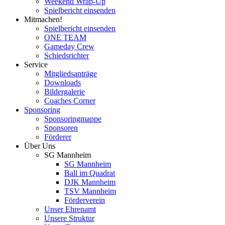
Weekend Wrap-Up
Spielbericht einsenden
Mitmachen!
Spielbericht einsenden
ONE TEAM
Gameday Crew
Schiedsrichter
Service
Mitgliedsanträge
Downloads
Bildergalerie
Coaches Corner
Sponsoring
Sponsoringmappe
Sponsoren
Förderer
Über Uns
SG Mannheim
SG Mannheim
Ball im Quadrat
DJK Mannheim
TSV Mannheim
Förderverein
Unser Ehrenamt
Unsere Struktur