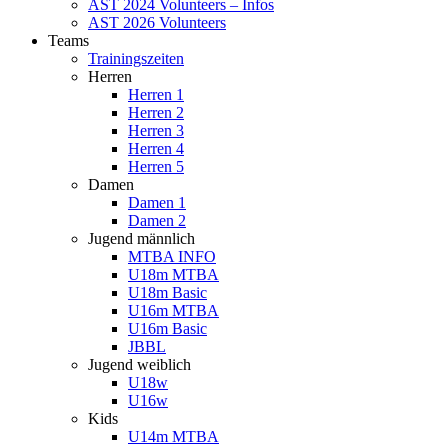
AST 2024 Volunteers – Infos
AST 2026 Volunteers
Teams
Trainingszeiten
Herren
Herren 1
Herren 2
Herren 3
Herren 4
Herren 5
Damen
Damen 1
Damen 2
Jugend männlich
MTBA INFO
U18m MTBA
U18m Basic
U16m MTBA
U16m Basic
JBBL
Jugend weiblich
U18w
U16w
Kids
U14m MTBA