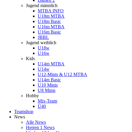
Damen 2
Jugend männlich
MTBA INFO
U18m MTBA
U18m Basic
U16m MTBA
U16m Basic
JBBL
Jugend weiblich
U18w
U16w
Kids
U14m MTBA
U14w
U12-Minis & U12 MTBA
U14m Basic
U10 Minis
U8 Minis
Hobby
Mix-Team
Ü40
Teamshop
News
Alle News
Herren 1 News