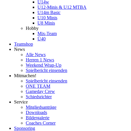
U14w
U12-Minis & U12 MTBA
U14m Basic
U10 Minis
U8 Minis
Hobby
Mix-Team
Ü40
Teamshop
News
Alle News
Herren 1 News
Weekend Wrap-Up
Spielbericht einsenden
Mitmachen!
Spielbericht einsenden
ONE TEAM
Gameday Crew
Schiedsrichter
Service
Mitgliedsanträge
Downloads
Bildergalerie
Coaches Corner
Sponsoring