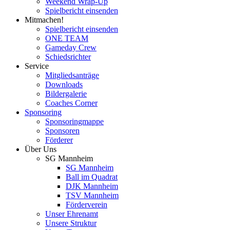
Weekend Wrap-Up
Spielbericht einsenden
Mitmachen!
Spielbericht einsenden
ONE TEAM
Gameday Crew
Schiedsrichter
Service
Mitgliedsanträge
Downloads
Bildergalerie
Coaches Corner
Sponsoring
Sponsoringmappe
Sponsoren
Förderer
Über Uns
SG Mannheim
SG Mannheim
Ball im Quadrat
DJK Mannheim
TSV Mannheim
Förderverein
Unser Ehrenamt
Unsere Struktur