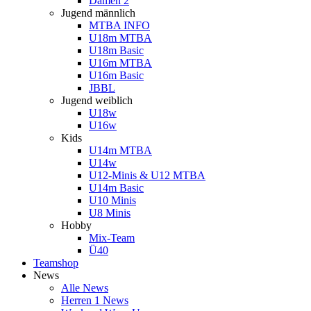
Damen 2
Jugend männlich
MTBA INFO
U18m MTBA
U18m Basic
U16m MTBA
U16m Basic
JBBL
Jugend weiblich
U18w
U16w
Kids
U14m MTBA
U14w
U12-Minis & U12 MTBA
U14m Basic
U10 Minis
U8 Minis
Hobby
Mix-Team
Ü40
Teamshop
News
Alle News
Herren 1 News