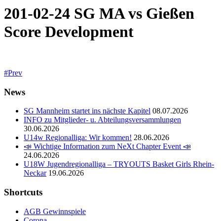
201-02-24 SG MA vs Gießen
Score Development
Prev
News
SG Mannheim startet ins nächste Kapitel
08.07.2026
INFO zu Mitglieder- u. Abteilungsversammlungen
30.06.2026
U14w Regionalliga: Wir kommen!
28.06.2026
📣 Wichtige Information zum NeXt Chapter Event 📣
24.06.2026
U18W Jugendregionalliga – TRYOUTS Basket Girls Rhein-
Neckar
19.06.2026
Shortcuts
AGB Gewinnspiele
Corona