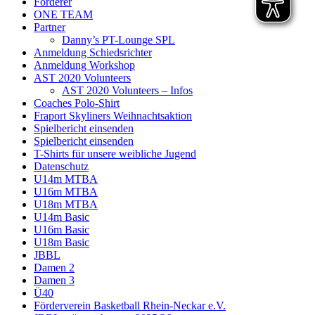
Förderer
ONE TEAM
Partner
Danny’s PT-Lounge SPL
Anmeldung Schiedsrichter
Anmeldung Workshop
AST 2020 Volunteers
AST 2020 Volunteers – Infos
Coaches Polo-Shirt
Fraport Skyliners Weihnachtsaktion
Spielbericht einsenden
Spielbericht einsenden
T-Shirts für unsere weibliche Jugend
Datenschutz
U14m MTBA
U16m MTBA
U18m MTBA
U14m Basic
U16m Basic
U18m Basic
JBBL
Damen 2
Damen 3
Ü40
Förderverein Basketball Rhein-Neckar e.V.