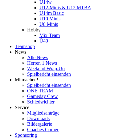
U14w
U12-Minis & U12 MTBA
U14m Basic
U10 Minis
U8 Minis
Hobby
Mix-Team
Ü40
Teamshop
News
Alle News
Herren 1 News
Weekend Wrap-Up
Spielbericht einsenden
Mitmachen!
Spielbericht einsenden
ONE TEAM
Gameday Crew
Schiedsrichter
Service
Mitgliedsanträge
Downloads
Bildergalerie
Coaches Corner
Sponsoring