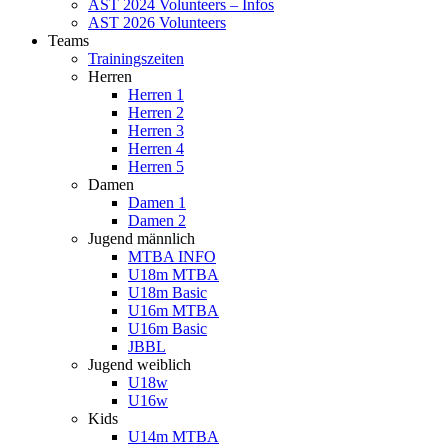
AST 2024 Volunteers – Infos
AST 2026 Volunteers
Teams
Trainingszeiten
Herren
Herren 1
Herren 2
Herren 3
Herren 4
Herren 5
Damen
Damen 1
Damen 2
Jugend männlich
MTBA INFO
U18m MTBA
U18m Basic
U16m MTBA
U16m Basic
JBBL
Jugend weiblich
U18w
U16w
Kids
U14m MTBA