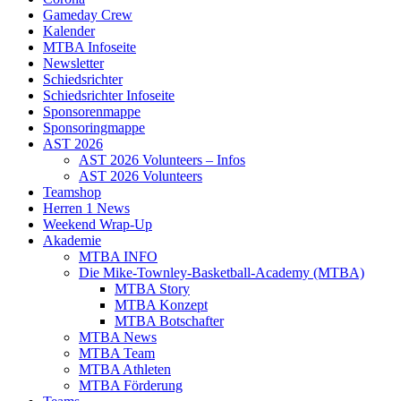
Gameday Crew
Kalender
MTBA Infoseite
Newsletter
Schiedsrichter
Schiedsrichter Infoseite
Sponsorenmappe
Sponsoringmappe
AST 2026
AST 2026 Volunteers – Infos
AST 2026 Volunteers
Teamshop
Herren 1 News
Weekend Wrap-Up
Akademie
MTBA INFO
Die Mike-Townley-Basketball-Academy (MTBA)
MTBA Story
MTBA Konzept
MTBA Botschafter
MTBA News
MTBA Team
MTBA Athleten
MTBA Förderung