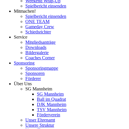
Weekend Wrap-Up
Spielbericht einsenden
Mitmachen!
Spielbericht einsenden
ONE TEAM
Gameday Crew
Schiedsrichter
Service
Mitgliedsanträge
Downloads
Bildergalerie
Coaches Corner
Sponsoring
Sponsoringmappe
Sponsoren
Förderer
Über Uns
SG Mannheim
SG Mannheim
Ball im Quadrat
DJK Mannheim
TSV Mannheim
Förderverein
Unser Ehrenamt
Unsere Struktur