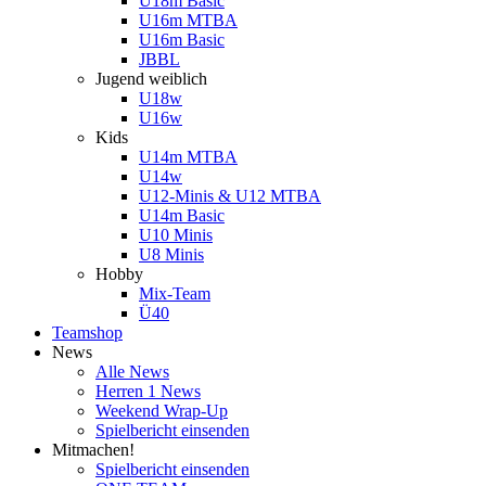
U18m Basic
U16m MTBA
U16m Basic
JBBL
Jugend weiblich
U18w
U16w
Kids
U14m MTBA
U14w
U12-Minis & U12 MTBA
U14m Basic
U10 Minis
U8 Minis
Hobby
Mix-Team
Ü40
Teamshop
News
Alle News
Herren 1 News
Weekend Wrap-Up
Spielbericht einsenden
Mitmachen!
Spielbericht einsenden