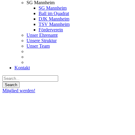
SG Mannheim
SG Mannheim
Ball im Quadrat
DJK Mannheim
TSV Mannheim
Förderverein
Unser Ehrenamt
Unsere Struktur
Unser Team
Kontakt
Mitglied werden!
27
Feb.
2019
Herren
1