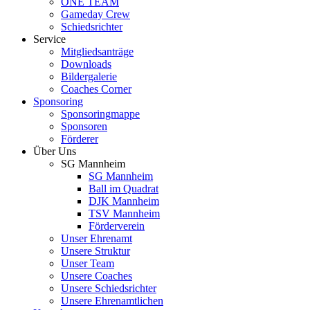
ONE TEAM
Gameday Crew
Schiedsrichter
Service
Mitgliedsanträge
Downloads
Bildergalerie
Coaches Corner
Sponsoring
Sponsoringmappe
Sponsoren
Förderer
Über Uns
SG Mannheim
SG Mannheim
Ball im Quadrat
DJK Mannheim
TSV Mannheim
Förderverein
Unser Ehrenamt
Unsere Struktur
Unser Team
Unsere Coaches
Unsere Schiedsrichter
Unsere Ehrenamtlichen