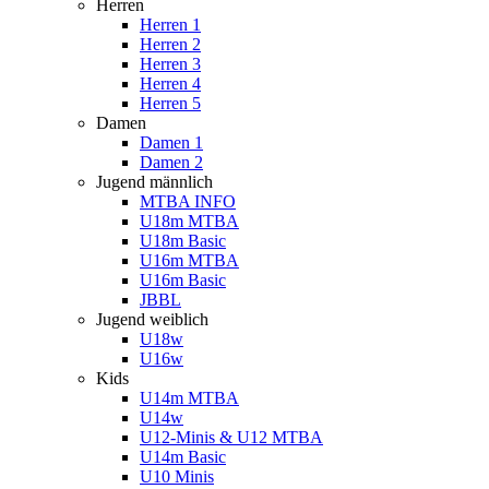
Herren
Herren 1
Herren 2
Herren 3
Herren 4
Herren 5
Damen
Damen 1
Damen 2
Jugend männlich
MTBA INFO
U18m MTBA
U18m Basic
U16m MTBA
U16m Basic
JBBL
Jugend weiblich
U18w
U16w
Kids
U14m MTBA
U14w
U12-Minis & U12 MTBA
U14m Basic
U10 Minis