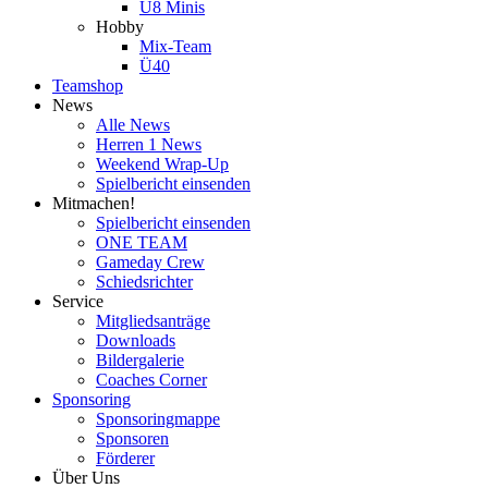
U8 Minis
Hobby
Mix-Team
Ü40
Teamshop
News
Alle News
Herren 1 News
Weekend Wrap-Up
Spielbericht einsenden
Mitmachen!
Spielbericht einsenden
ONE TEAM
Gameday Crew
Schiedsrichter
Service
Mitgliedsanträge
Downloads
Bildergalerie
Coaches Corner
Sponsoring
Sponsoringmappe
Sponsoren
Förderer
Über Uns